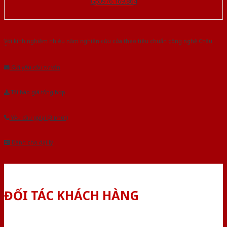
Gọi 0976.169.864
Với kinh nghiệm nhiêu năm nghiên cứu cửa theo tiêu chuẩn công nghệ Châu
Âu.Chúng tôi tự tin là nhà sản xuất & cung cấp hàng đầu tại Việt Nam!
Gửi yêu cầu tư vấn
Tải báo giá tổng hợp
Yêu cầu gọi lại (3 phút)
Dành cho đại lý
ĐỐI TÁC KHÁCH HÀNG