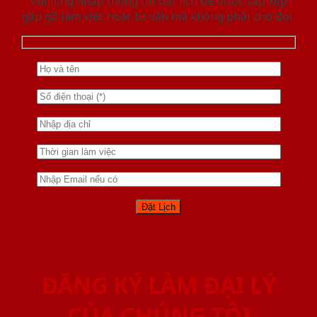
Vui lòng nhập thông tin đặt lịch để được sắp xếp
gặp gỡ làm việc hoăc tư vấn mà không phải chờ đợi.
ĐĂNG KÝ LÀM ĐẠI LÝ
CỦA CHÚNG TÔI