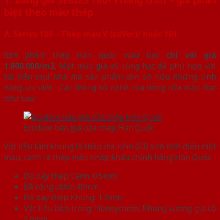
biệt theo màu thép
A. Series 100 – Thép màu V (silVer)/ hoặc 101
Sản phẩm thép Hàn quốc màu bạc
chỉ với giá
1.800.000/m2
. Một mức giá vô cùng hạt dẻ phù hợp với
túi tiền mọi nhà mà sản phẩm còn sở hữu những tính
năng ưu việt. Các thông số cụ thể của dòng cửa màu Bạc
như sau:
Ecodoor báo giá cửa thép Hàn Quốc
Vật liệu làm khung là thép mạ kẽm (GI) sơn tĩnh điện một
màu, cánh là thép màu nhập khẩu chính hãng Hàn Quốc
Độ dày thép Cánh: 0.5mm
Bề rộng cánh: 40mm
Độ dày thép Khung: 1.2mm
Vật liệu bên trong: Honeycomb, Khung xương gia cố
1.6mm