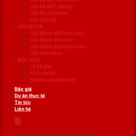
Cửa Gỗ MDF Veneer
Cửa Gỗ Tự Nhiên
Cửa vòm gỗ
CỬA NHỰA
Cửa Nhựa ABS Hàn Quốc
Cửa Nhựa Đài Loan
Cửa Nhựa Gỗ Composite
Cửa vòm nhựa
NỘI THẤT
Tủ Kệ Bếp
Tủ Quần Áo
Phụ kiện cửa nhà tắm
Báo giá
Dự án thực tế
Tin tức
Liên hệ
Chưa có sản phẩm trong giỏ hàng.