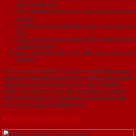
quốc hiện đại 2021
[Cập nhật] ☑️Báo giá cửa gỗ | báo giá cửa nhựa cao
cấp 2022
[UPDATE] BÁO GIÁ CỬA GỖ | CỬA NHỰA CAO CẤP
2022
【Cửa thông phòng loại nào tốt?】Giá bán các loại
cửa thông phòng
BẢNG BÁO GIÁ CỬA GỖ | CỬA NHỰA CAO CẤP
[03/2022]
This entry was posted in
Tin tức
and tagged
báo giá cửa
thép chống cháy
,
báo giá cửa thép Hàn Quốc
,
báo giá cửa
thép vân gỗ
,
Cửa Thép Chống Cháy
,
CỬA THÉP HÀN
QUỐC
,
cửa thép ngăn cháy
,
cửa thép vân gỗ
,
cửa thoát
hiểm
,
thi công cửa thép chống cháy
,
thi công Cửa thép
Hàn Quốc
,
thi công cửa thép vân gỗ
.
Khuyến mại hôm nay