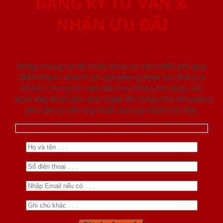
ĐĂNG KÝ TƯ VẤN &
NHẬN ƯU ĐÃI
Nhập thông tin để nhận được tư vấn miễn phí qua
điện thoại / email/ tại văn phòng hoặc tại nhà quý
khách. Chúng tôi cam kết mọi thông tin nhập vào
dưới đây được bảo mật tuyệt đối cũng như chỉ phục vụ
yêu cầu tư vấn duy nhất của quý khách tại đây.