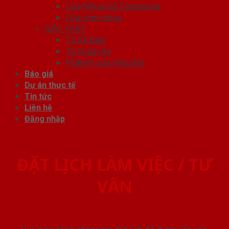
Cửa Nhựa Gỗ Composite
Cửa vòm nhựa
NỘI THẤT
Tủ Kệ Bếp
Tủ Quần Áo
Phụ kiện cửa nhà tắm
Báo giá
Dự án thực tế
Tin tức
Liên hệ
Đăng nhập
ĐẶT LỊCH LÀM VIỆC / TƯ
VẤN