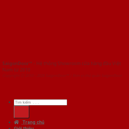
SaigonDoor™
- Hệ thống Showroom cửa hàng đầu Việt
Nam từ 2010
Copyright ⓒ 2010 – 2026 SaigonDoor™ | Đơn vị chủ quản SaigonDoor
Tìm
kiếm:
Trang chủ
Giới thiệu