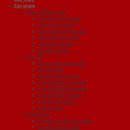
Sản phẩm
CỬA CHỐNG CHÁY
Cửa Gỗ Chống Cháy
Cửa nhôm vân gỗ
Cửa Thép Chống Cháy
Cửa thép Hàn Quốc
Cửa thép vân gỗ
Cửa vân gỗ 5D
CỬA GỖ
Cửa Gỗ ABS Hàn Quốc
Cửa Gỗ HDF
Cửa Gỗ HDF Veneer
Cửa Gỗ MDF Laminate
Cửa gỗ MDF Melamine
Cửa Gỗ MDF Veneer
Cửa Gỗ Tự Nhiên
Cửa vòm gỗ
CỬA NHỰA
Cửa Nhựa ABS Hàn Quốc
Cửa Nhựa Đài Loan