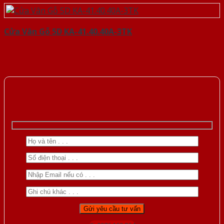
Cửa Vân Gỗ 5D KA-41.40.40A-3TK