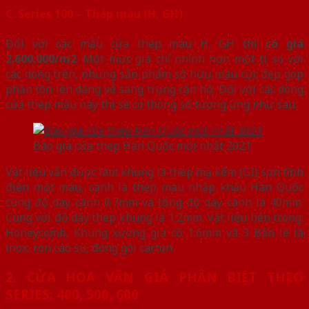
C. Series 100 – Thép màu (H, GH)
Đối với các mẫu cửa thép màu H, GH thì
có giá
2.600.000/m2
. Một mức giá chỉ nhỉnh hơn một tí so với
các dòng trên, nhưng sản phẩm sở hữu màu cực đẹp góp
phần tôn lên dáng vẻ sang trọng căn hộ. Đối với các dòng
cửa thép mẫu này thì sẽ có thông số tương ứng như sau:
Báo giá cửa thép Hàn Quốc mới nhất 2021
Vật liệu vẫn được làm khung là thép mạ kẽm (GI) sơn tĩnh
điện một màu, cánh là thép màu nhập khẩu Hàn Quốc
cùng độ dày cánh 0.7mm và tổng độ dày cánh là 40mm.
Cùng với độ dày thép khung là 1.2mm. Vật liệu bên trong:
Honeycomb, Khung xương gia cố 1.6mm và 3 Bản lề lá
inox, ron cao su, đóng gói carton
2. CỬA HOA VĂN GIÁ PHÂN BIỆT THEO
SERIES: 400, 500, 600