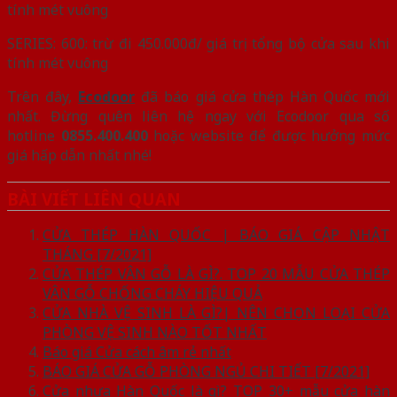
tính mét vuông
SERIES: 600: trừ đi 450.000đ/ giá trị tổng bộ cửa sau khi
tính mét vuông
Trên đây,
Ecodoor
đã báo giá cửa thép Hàn Quốc mới
nhất. Đừng quên liên hệ ngay với Ecodoor qua số
hotline
0855.400.400
hoặc website để được hưởng mức
giá hấp dẫn nhất nhé!
BÀI VIẾT LIÊN QUAN
CỬA THÉP HÀN QUỐC | BÁO GIÁ CẬP NHẬT
THÁNG [7/2021]
CỬA THÉP VÂN GỖ LÀ GÌ?. TOP 20 MẪU CỬA THÉP
VÂN GỖ CHỐNG CHÁY HIỆU QUẢ
CỬA NHÀ VỆ SINH LÀ GÌ?| NÊN CHỌN LOẠI CỬA
PHÒNG VỆ SINH NÀO TỐT NHẤT
Báo giá Cửa cách âm rẻ nhất
BÁO GIÁ CỬA GỖ PHÒNG NGỦ CHI TIẾT [7/2021]
Cửa nhựa Hàn Quốc là gì? TOP 30+ mẫu cửa hàn