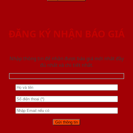
ĐĂNG KÝ NHẬN BÁO GIÁ
Nhập thông tin để nhận được báo giá mới nhât đầy
đủ nhất và chi tiết nhất.