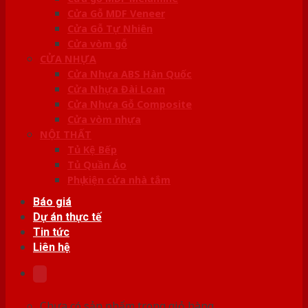
Cửa Gỗ MDF Veneer
Cửa Gỗ Tự Nhiên
Cửa vòm gỗ
CỬA NHỰA
Cửa Nhựa ABS Hàn Quốc
Cửa Nhựa Đài Loan
Cửa Nhựa Gỗ Composite
Cửa vòm nhựa
NỘI THẤT
Tủ Kệ Bếp
Tủ Quần Áo
Phụ kiện cửa nhà tắm
Báo giá
Dự án thực tế
Tin tức
Liên hệ
Chưa có sản phẩm trong giỏ hàng.