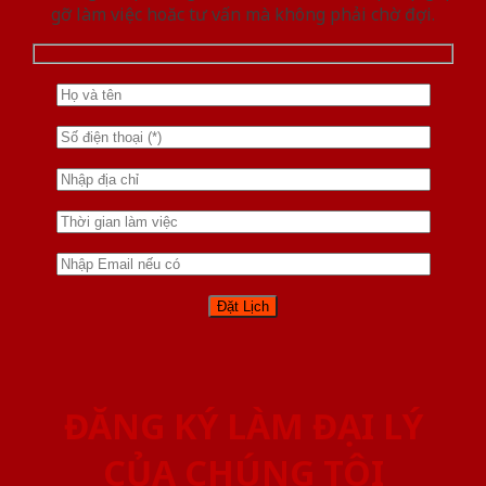
gỡ làm việc hoăc tư vấn mà không phải chờ đợi.
ĐĂNG KÝ LÀM ĐẠI LÝ
CỦA CHÚNG TÔI