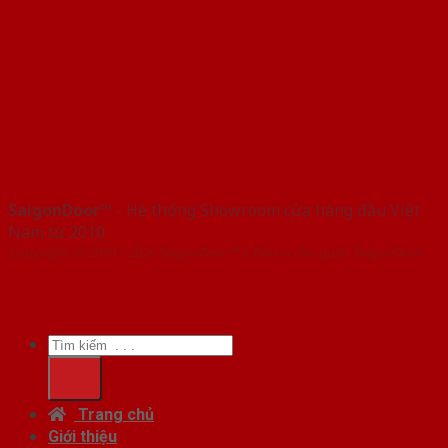
SaigonDoor™
- Hệ thống Showroom cửa hàng đầu Việt
Nam từ 2010
Copyright ⓒ 2010 – 2026 SaigonDoor™ | Đơn vị chủ quản SaigonDoor
Tìm
kiếm:
Trang chủ
Giới thiệu