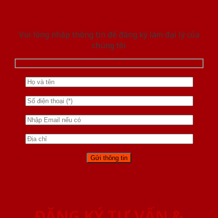
Vui lòng nhập thông tin để đăng ký làm đại lý của
chúng tôi
ĐĂNG KÝ TƯ VẤN &