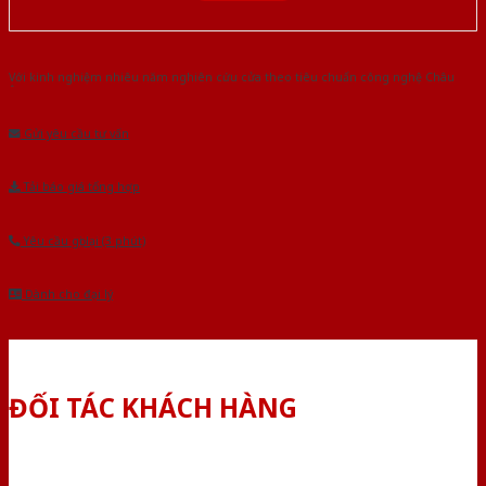
Với kinh nghiệm nhiêu năm nghiên cứu cửa theo tiêu chuẩn công nghệ Châu
Âu.Chúng tôi tự tin là nhà sản xuất & cung cấp hàng đầu tại Việt Nam!
Gửi yêu cầu tư vấn
Tải báo giá tổng hợp
Yêu cầu gọi lại (3 phút)
Dành cho đại lý
ĐỐI TÁC KHÁCH HÀNG