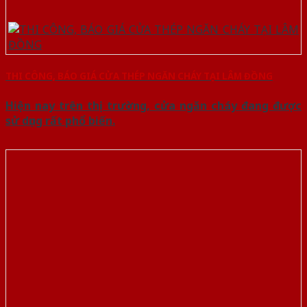
THI CÔNG, BÁO GIÁ CỬA THÉP NGĂN CHÁY TẠI LÂM ĐỒNG
Hiện nay trên thị trường, cửa ngăn cháy đang được
sử dụng rất phổ biến.