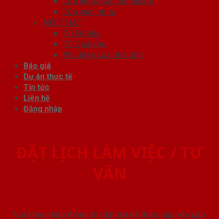
Cửa Nhựa Gỗ Composite
Cửa vòm nhựa
NỘI THẤT
Tủ Kệ Bếp
Tủ Quần Áo
Phụ kiện cửa nhà tắm
Báo giá
Dự án thực tế
Tin tức
Liên hệ
Đăng nhập
ĐẶT LỊCH LÀM VIỆC / TƯ
VẤN
Vui lòng nhập thông tin đặt lịch để được sắp xếp gặp