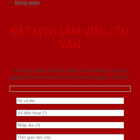
Đăng nhập
ĐẶT LỊCH LÀM VIỆC / TƯ
VẤN
Vui lòng nhập thông tin đặt lịch để được sắp xếp
gặp gỡ làm việc hoăc tư vấn mà không phải chờ đợi.