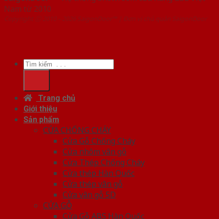
Nam từ 2010
Copyright ⓒ 2010 – 2026 SaigonDoor™ | Đơn vị chủ quản SaigonDoor
Tìm
kiếm:
Trang chủ
Giới thiệu
Sản phẩm
CỬA CHỐNG CHÁY
Cửa Gỗ Chống Cháy
Cửa nhôm vân gỗ
Cửa Thép Chống Cháy
Cửa thép Hàn Quốc
Cửa thép vân gỗ
Cửa vân gỗ 5D
CỬA GỖ
Cửa Gỗ ABS Hàn Quốc