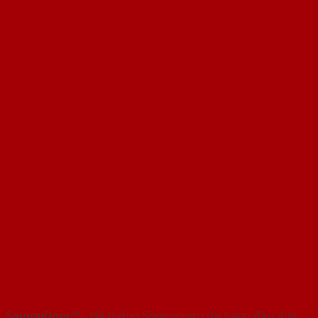
SaigonDoor™
- Hệ thống Showroom cửa hàng đầu Việt