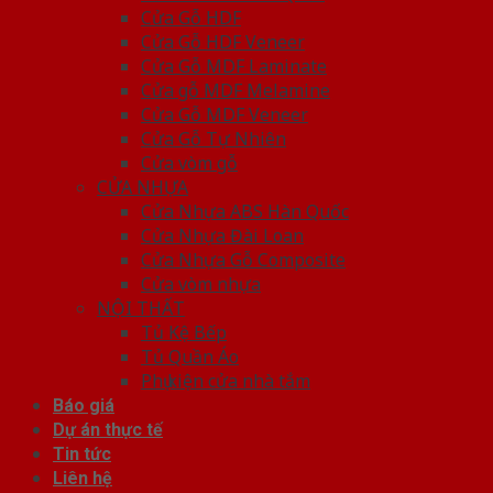
Cửa Gỗ HDF
Cửa Gỗ HDF Veneer
Cửa Gỗ MDF Laminate
Cửa gỗ MDF Melamine
Cửa Gỗ MDF Veneer
Cửa Gỗ Tự Nhiên
Cửa vòm gỗ
CỬA NHỰA
Cửa Nhựa ABS Hàn Quốc
Cửa Nhựa Đài Loan
Cửa Nhựa Gỗ Composite
Cửa vòm nhựa
NỘI THẤT
Tủ Kệ Bếp
Tủ Quần Áo
Phụ kiện cửa nhà tắm
Báo giá
Dự án thực tế
Tin tức
Liên hệ