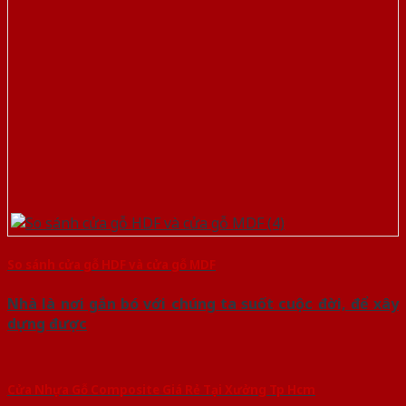
So sánh cửa gỗ HDF và cửa gỗ MDF
Nhà là nơi gắn bó với chúng ta suốt cuộc đời, để xây
dựng được
Cửa Nhựa Gỗ Composite Giá Rẻ Tại Xưởng Tp Hcm