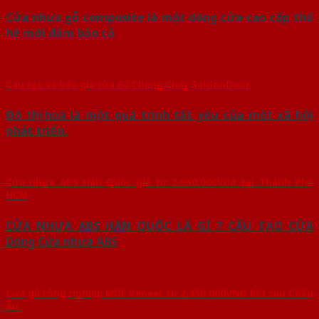
Cửa nhựa gỗ composite là một dòng cửa cao cấp thế
hệ mới đảm bảo cả
Cấu tạo và báo giá cửa Gỗ Chống Cháy SaiGonDoor
Đô thị hoá là một quá trình tất yếu của một xã hội
phát triển,
Cửa nhựa ABS Hàn Quốc giá từ 2.950.000Vnđ tại Thành Phố
HCM
CỬA NHỰA ABS HÀN QUỐC LÀ GÌ ? CẤU TẠO CỬA
Dòng Cửa nhựa ABS
Cửa gỗ công nghiệp MDF Veneer từ 2.450.000VNĐ kết cấu Châu
Âu