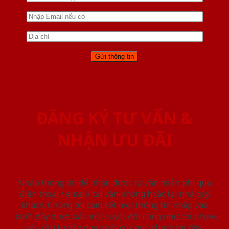
ĐĂNG KÝ TƯ VẤN &
NHẬN ƯU ĐÃI
Nhập thông tin để nhận được tư vấn miễn phí qua
điện thoại / email/ tại văn phòng hoặc tại nhà quý
khách. Chúng tôi cam kết mọi thông tin nhập vào
dưới đây được bảo mật tuyệt đối cũng như chỉ phục vụ
yêu cầu tư vấn duy nhất của quý khách tại đây.