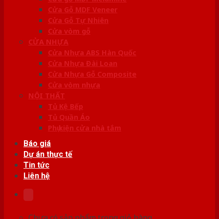
Cửa Gỗ MDF Veneer
Cửa Gỗ Tự Nhiên
Cửa vòm gỗ
CỬA NHỰA
Cửa Nhựa ABS Hàn Quốc
Cửa Nhựa Đài Loan
Cửa Nhựa Gỗ Composite
Cửa vòm nhựa
NỘI THẤT
Tủ Kệ Bếp
Tủ Quần Áo
Phụ kiện cửa nhà tắm
Báo giá
Dự án thực tế
Tin tức
Liên hệ
Chưa có sản phẩm trong giỏ hàng.