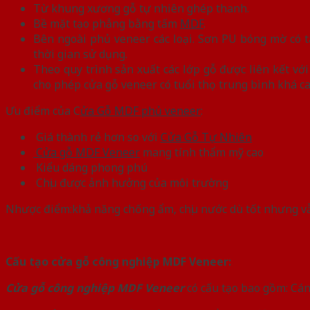
Từ khung xương gỗ tự nhiên ghép thanh.
Bề mặt tạo phẳng bằng tấm
MDF
.
Bên ngoài phủ veneer các loại. Sơn PU bóng mờ có 
thời gian sử dụng.
Theo quy trình sản xuất các lớp gỗ được liên kết v
cho phép cửa gỗ veneer có tuổi thọ trung bình khá cao
Ưu điểm của C
ửa Gỗ MDF phủ veneer
:
Giá thành rẻ hơn so với
Cửa Gỗ Tự Nhiên
Cửa gỗ MDF Veneer
mang tính thẩm mỹ cao
Kiểu dáng phong phú
Chịu được ảnh hưởng của môi trường
Nhược điểm:khả năng chống ẩm, chịu nước dù tốt nhưng vẫn
Cấu tạo cửa gỗ công nghiệp MDF Veneer:
Cửa gỗ công nghiệp MDF Veneer
có cấu tạo bao gồm: Cá