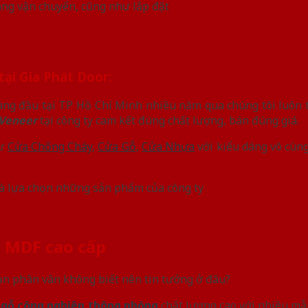
ng vận chuyển, cũng như lắp đặt
ại Gia Phát Door:
àng đầu tại TP Hồ Chí Minh nhiều năm qua chúng tôi luôn tự
 Veneer
tại công ty cam kết đúng chất lượng, bán đúng giá.
hư
Cửa Chống Cháy
,
Cửa Gỗ
,
Cửa Nhựa
với kiểu dáng vô cùng
à lựa chọn những sản phẩm của công ty
ỗ MDF cao cấp
bạn phân vân không biết nên tin tưởng ở đâu?
 gỗ công nghiệp thông phòng
chất lượng cao với nhiều mẫu