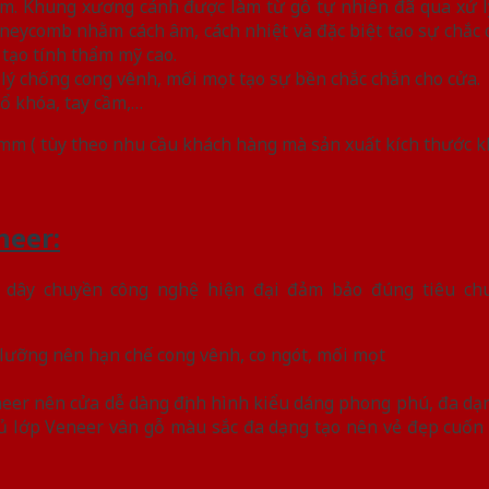
. Khung xương cánh được làm từ gỗ tự nhiên đã qua xử lý
neycomb nhằm cách âm, cách nhiệt và đặc biệt tạo sự chắc 
tạo tính thẩm mỹ cao.
lý chống cong vênh, mối mọt tạo sự bền chắc chắn cho cửa.
 ổ khóa, tay cầm,…
 mm ( tùy theo nhu cầu khách hàng mà sản xuất kích thước 
neer:
 dây chuyền công nghệ hiện đại đảm bảo đúng tiêu ch
 lưỡng nên hạn chế cong vênh, co ngót, mối mọt
eer nên cửa dễ dàng định hình kiểu dáng phong phú, đa dạn
ủ lớp Veneer vân gỗ màu sắc đa dạng tạo nên vẻ đẹp cuốn 