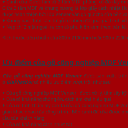
+ Cánh cửa: Được làm từ 2 tấm MDF phẳng, có độ dày 6mm
Giữa 2 tấm MDF và khung xương là lớp giấy cách nhiệt Ho
được hoàn thiện bởi lớp Veneer vân gỗ giữ cho cửa bền và 
+ Khung bao: được làm từ gỗ tự nhiên đã qua quá trình xử 
+ Nẹp chỉ 2 mặt ngoài ra còn có phụ kiện kèm theo: bản lề,
Kích thước tiêu chuẩn cửa 800 x 2100 mm hoặc 900 x 2200
Ưu điểm của gỗ công nghiệp MDF Ve
Cửa gỗ công nghiệp MDF Veneer
được sản xuất trên
ở
GiaPhatDor
có nhiều ưu điểm vượt trội như sau:
+ Cửa gỗ công nghiệp MDF Veneer : được xử lý, tẩm sấy kỹ
+ Cửa có khả năng chống ồn, cách âm khá hiệu quả
+ Cửa có tính thẩm mỹ cao: là cửa gỗ công nghiệp MDF Ven
gian khác nhau của công trình. Bên cạnh đó cửa được ph
cầu của khách hàng
+ Cửa có khả năng cách nhiệt tốt