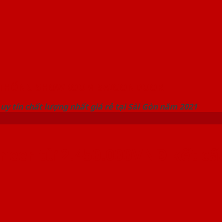
 THỐNG SHOWROOM SAIGONDOOR
uy tín chất lượng nhất giá rẻ tại Sài Gòn năm 2021
neer từ 2.450.000VNĐ kết cấ