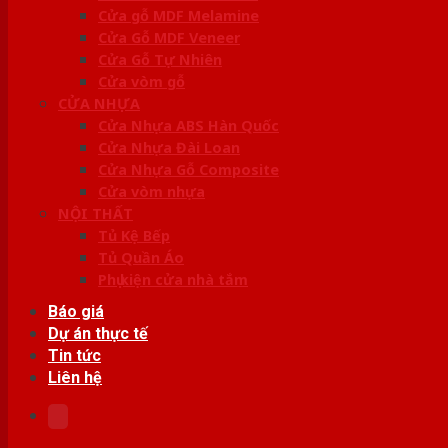
Cửa gỗ MDF Melamine
Cửa Gỗ MDF Veneer
Cửa Gỗ Tự Nhiên
Cửa vòm gỗ
CỬA NHỰA
Cửa Nhựa ABS Hàn Quốc
Cửa Nhựa Đài Loan
Cửa Nhựa Gỗ Composite
Cửa vòm nhựa
NỘI THẤT
Tủ Kệ Bếp
Tủ Quần Áo
Phụ kiện cửa nhà tắm
Báo giá
Dự án thực tế
Tin tức
Liên hệ