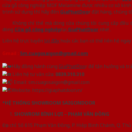
cửa gỗ công nghiệp MDF Melamine được nhiều cơ sở kinh d
trình sử dụng thì hãy đến
GiaPhatDoo
r
đặt hàng, chúng tô
Không chỉ thế mà dòng cửa chúng tôi cung cấp đều đưa
dòng
Cửa gỗ công nghiệp
tại
GiaPhatDoor
nhé! .
Liên hệ trực tuyến
tại đây
hoặc các bạn có thể liên hệ nga
Gmail
:
Sm.cuagosaigon@gmail.com
Hãy đồng hành cùng
GiaPhatDoo
r để tận hưởng và trả
Liên hệ tư vấn cửa:
0839.310.310
Email: sm.cuagosaigon@gmail.com
Website: https://giaphatdoor.vn/
*HỆ THỐNG SHOWROOM SAIGONDOOR
SHOWROM BÌNH LỢI – PHẠM VĂN ĐỒNG
Địa chỉ: Số 615 Phạm Văn Đồng, P. Hiệp Bình Chánh, Q. Th