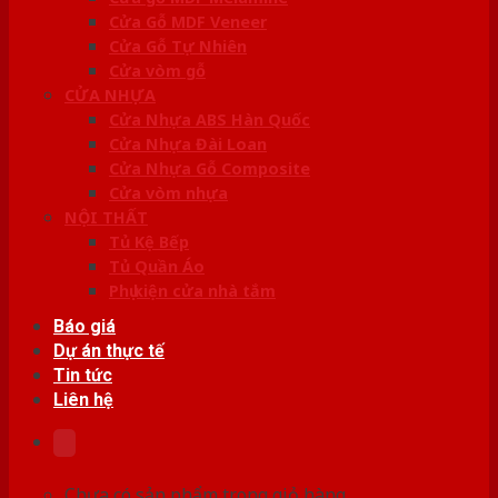
Cửa Gỗ MDF Veneer
Cửa Gỗ Tự Nhiên
Cửa vòm gỗ
CỬA NHỰA
Cửa Nhựa ABS Hàn Quốc
Cửa Nhựa Đài Loan
Cửa Nhựa Gỗ Composite
Cửa vòm nhựa
NỘI THẤT
Tủ Kệ Bếp
Tủ Quần Áo
Phụ kiện cửa nhà tắm
Báo giá
Dự án thực tế
Tin tức
Liên hệ
Chưa có sản phẩm trong giỏ hàng.