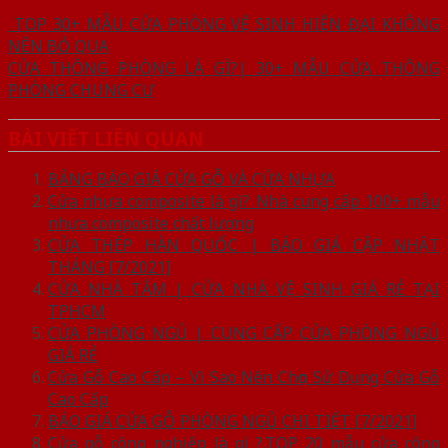
TOP 30+ MẪU CỬA PHÒNG VỆ SINH HIỆN ĐẠI KHÔNG
NÊN BỎ QUA
CỬA THÔNG PHÒNG LÀ GÌ?| 30+ MẪU CỬA THÔNG
PHÒNG CHUNG CƯ
BÀI VIẾT LIÊN QUAN
BẢNG BÁO GIÁ CỬA GỖ VÀ CỬA NHỰA
Cửa nhựa composite là gì? Nhà cung cấp 100+ mẫu
nhựa composite chất lượng
CỬA THÉP HÀN QUỐC | BÁO GIÁ CẬP NHẬT
THÁNG [7/2021]
CỬA NHÀ TẮM | CỬA NHÀ VỆ SINH GIÁ RẺ TẠI
TPHCM
CỬA PHÒNG NGỦ | CUNG CẤP CỬA PHÒNG NGỦ
GIÁ RẺ
Cửa Gỗ Cao Cấp – Vì Sao Nên Chọn Sử Dụng Cửa Gỗ
Cao Cấp
BÁO GIÁ CỬA GỖ PHÒNG NGỦ CHI TIẾT [7/2021]
Cửa gỗ công nghiệp là gì ?.TOP 20 mẫu cửa công