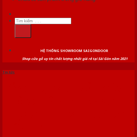
Tìm
kiếm:
HỆ THỐNG SHOWROOM SAIGONDOOR
Shop cửa gỗ uy tín chất lượng nhất giá rẻ tại Sài Gòn năm 2021
Tin tức
TỔNG HỢP 40+ MẪU CỬA
PHÒNG TẮM ĐẸP SANG
TRỌNG THEO XU HƯỚNG
HIỆN ĐẠI