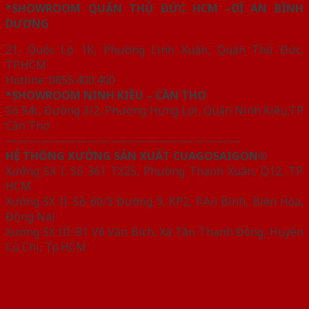
*SHOWROOM QUẬN THỦ ĐỨC HCM –DĨ AN BÌNH
DƯƠNG
21, Quốc Lộ 1K, Phường Linh Xuân, Quận Thủ Đức,
TP.HCM
Hotline: 0855.400.400
*SHOWROOM NINH KIỀU – CẦN THƠ
Số 94c, Đường 3/2, Phường Hưng Lợi, Quận Ninh Kiều,TP
Cần Thơ
————————————————————
HỆ THỐNG XƯỞNG SẢN XUẤT CUAGOSAIGON®
Xưởng SX I: Số 361 TX25, Phường Thạnh Xuân, Q12, TP.
HCM.
Xưởng SX II: Số 60/3 Đường 9, KP2, P.An Bình, Biên Hòa,
Đồng Nai
Xưởng SX III: 81 Võ Văn Bích, Xã Tân Thạnh Đông, Huyện
Củ Chi, Tp.HCM