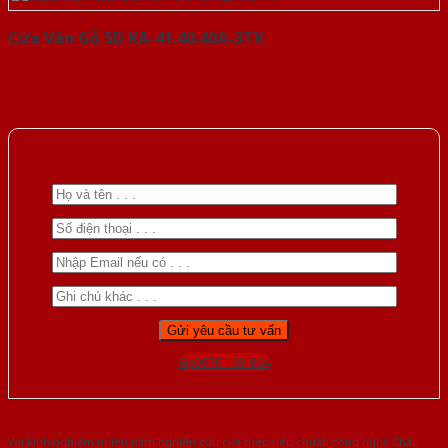
Cửa Vân Gỗ 5D KA-41.40.40A-3TK
Gọi 0976.169.864
Với kinh nghiệm nhiêu năm nghiên cứu cửa theo tiêu chuẩn công nghệ Châu