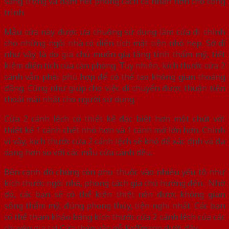
sang trọng và đậm nét phong cách cá nhân hơn cho công
trình.
Mẫu cửa này được ưa chuộng sử dụng làm cửa đi chính
cho những ngôi nhà có diện tích mặt tiền nhỏ hẹp. Sở dĩ
như vậy là do gia chủ muốn gia tăng tính thẩm mỹ, tiết
kiệm diện tích của căn phòng. Tuy nhiên, kích thước cửa 2
cánh vẫn phải phù hợp để có thể tạo không gian thoáng
đãng. Cũng như giúp cho việc di chuyển được thuận tiện
thoải mái nhất cho người sử dụng.
Cửa 2 cánh lệch có thiết kế đặc biệt hơn một chút với
thiết kế 1 cánh chết nhỏ hơn và 1 cánh mở lớn hơn. Chính
vì vậy, kích thước cửa 2 cánh lệch sẽ khó để xác định và đa
dạng hơn so với các mẫu cửa cánh đều.
Bên cạnh đó chúng còn phụ thuộc vào nhiều yếu tố như
kích thước ngôi nhà, phong cách gia chủ hướng đến…Nhờ
đó, các bạn sẽ có thể kiến thiết nên được không gian
sống thẩm mỹ, đúng phong thủy, tiện nghi nhất. Các bạn
có thể tham khảo bảng kích thước cửa 2 cánh lệch của các
chuyên gia tại Cửa thép vân gỗ Koffmann dưới đây.