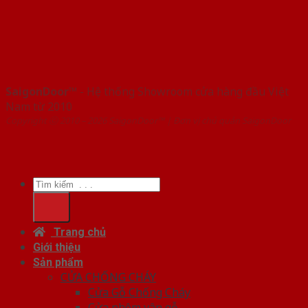
SaigonDoor™
- Hệ thống Showroom cửa hàng đầu Việt
Nam từ 2010
Copyright ⓒ 2010 – 2026 SaigonDoor™ | Đơn vị chủ quản SaigonDoor
Tìm
kiếm:
Trang chủ
Giới thiệu
Sản phẩm
CỬA CHỐNG CHÁY
Cửa Gỗ Chống Cháy
Cửa nhôm vân gỗ