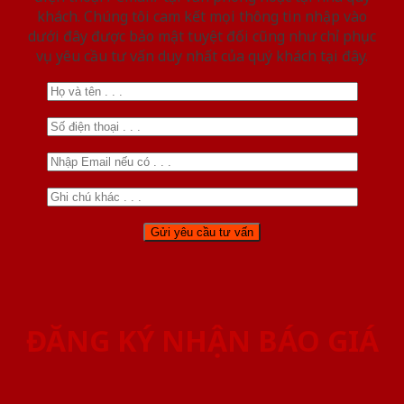
khách. Chúng tôi cam kết mọi thông tin nhập vào
dưới đây được bảo mật tuyệt đối cũng như chỉ phục
vụ yêu cầu tư vấn duy nhất của quý khách tại đây.
ĐĂNG KÝ NHẬN BÁO GIÁ