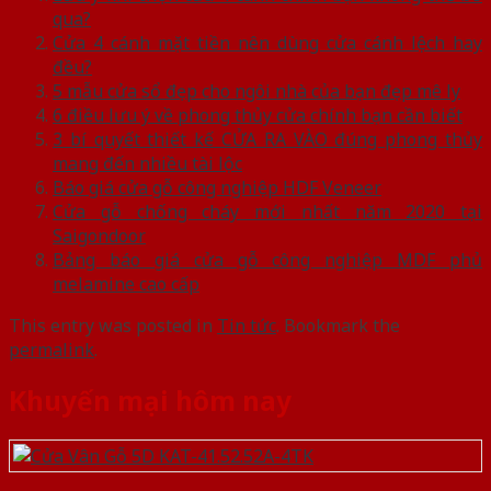
qua?
Cửa 4 cánh mặt tiền nên dùng cửa cánh lệch hay
đều?
5 mẫu cửa sổ đẹp cho ngôi nhà của bạn đẹp mê ly
6 điều lưu ý về phong thủy cửa chính bạn cần biết
3 bí quyết thiết kế CỬA RA VÀO đúng phong thủy
mang đến nhiều tài lộc
Báo giá cửa gỗ công nghiệp HDF Veneer
Cửa gỗ chống cháy mới nhất năm 2020 tại
Saigondoor
Bảng báo giá cửa gỗ công nghiệp MDF phủ
melamine cao cấp
This entry was posted in
Tin tức
. Bookmark the
permalink
.
Khuyến mại hôm nay