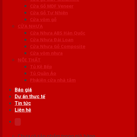
Cửa Gỗ MDF Veneer
Cửa Gỗ Tự Nhiên
Cửa vòm gỗ
CỬA NHỰA
Cửa Nhựa ABS Hàn Quốc
Cửa Nhựa Đài Loan
Cửa Nhựa Gỗ Composite
Cửa vòm nhựa
NỘI THẤT
Tủ Kệ Bếp
Tủ Quần Áo
Phụ kiện cửa nhà tắm
Báo giá
Dự án thực tế
Tin tức
Liên hệ
Chưa có sản phẩm trong giỏ hàng.