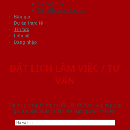
Tủ Quần Áo
Phụ kiện cửa nhà tắm
Báo giá
Dự án thực tế
Tin tức
Liên hệ
Đăng nhập
ĐẶT LỊCH LÀM VIỆC / TƯ
VẤN
Vui lòng nhập thông tin đặt lịch để được sắp xếp gặp
gỡ làm việc hoăc tư vấn mà không phải chờ đợi.