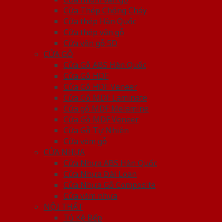
Cửa Thép Chống Cháy
Cửa thép Hàn Quốc
Cửa thép vân gỗ
Cửa vân gỗ 5D
CỬA GỖ
Cửa Gỗ ABS Hàn Quốc
Cửa Gỗ HDF
Cửa Gỗ HDF Veneer
Cửa Gỗ MDF Laminate
Cửa gỗ MDF Melamine
Cửa Gỗ MDF Veneer
Cửa Gỗ Tự Nhiên
Cửa vòm gỗ
CỬA NHỰA
Cửa Nhựa ABS Hàn Quốc
Cửa Nhựa Đài Loan
Cửa Nhựa Gỗ Composite
Cửa vòm nhựa
NỘI THẤT
Tủ Kệ Bếp