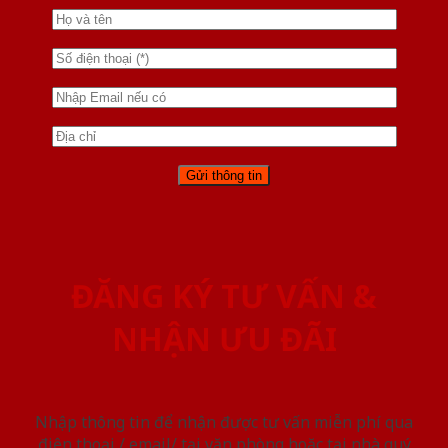
ĐĂNG KÝ TƯ VẤN &
NHẬN ƯU ĐÃI
Nhập thông tin để nhận được tư vấn miễn phí qua
điện thoại / email/ tại văn phòng hoặc tại nhà quý