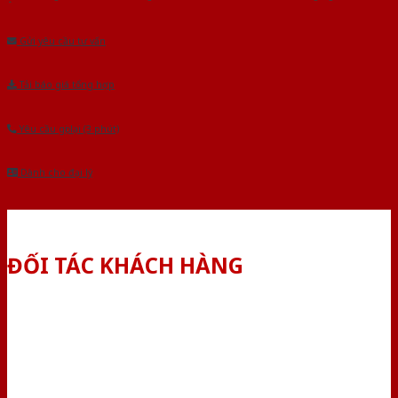
Âu.Chúng tôi tự tin là nhà sản xuất & cung cấp hàng đầu tại Việt Nam!
Gửi yêu cầu tư vấn
Tải báo giá tổng hợp
Yêu cầu gọi lại (3 phút)
Dành cho đại lý
ĐỐI TÁC KHÁCH HÀNG