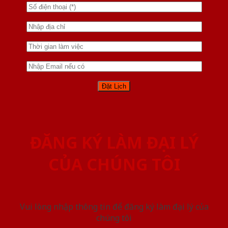
ĐĂNG KÝ LÀM ĐẠI LÝ
CỦA CHÚNG TÔI
Vui lòng nhập thông tin để đăng ký làm đại lý của
chúng tôi