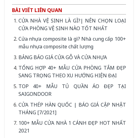
BÀI VIẾT LIÊN QUAN
CỬA NHÀ VỆ SINH LÀ GÌ?| NÊN CHỌN LOẠI
CỬA PHÒNG VỆ SINH NÀO TỐT NHẤT
Cửa nhựa composite là gì? Nhà cung cấp 100+
mẫu nhựa composite chất lượng
BẢNG BÁO GIÁ CỬA GỖ VÀ CỬA NHỰA
TỔNG HỢP 40+ MẪU CỬA PHÒNG TẮM ĐẸP
SANG TRỌNG THEO XU HƯỚNG HIỆN ĐẠI
TOP 40+ MẪU TỦ QUẦN ÁO ĐẸP TẠI
SAIGONDOOR
CỬA THÉP HÀN QUỐC | BÁO GIÁ CẬP NHẬT
THÁNG [7/2021]
100+ MẪU CỬA NHÀ 1 CÁNH ĐẸP HOT NHẤT
2021