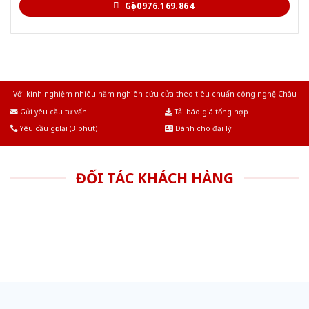
Gọi 0976.169.864
Với kinh nghiệm nhiêu năm nghiên cứu cửa theo tiêu chuẩn công nghệ Châu
Âu.Chúng tôi tự tin là nhà sản xuất & cung cấp hàng đầu tại Việt Nam!
Gửi yêu cầu tư vấn
Tải báo giá tổng hợp
Yêu cầu gọi lại (3 phút)
Dành cho đại lý
ĐỐI TÁC KHÁCH HÀNG