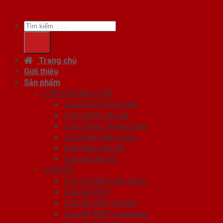
Tìm
kiếm:
Trang chủ
Giới thiệu
Sản phẩm
CỬA CHỐNG CHÁY
Cửa Gỗ Chống Cháy
Cửa nhôm vân gỗ
Cửa Thép Chống Cháy
Cửa thép Hàn Quốc
Cửa thép vân gỗ
Cửa vân gỗ 5D
CỬA GỖ
Cửa Gỗ ABS Hàn Quốc
Cửa Gỗ HDF
Cửa Gỗ HDF Veneer
Cửa Gỗ MDF Laminate