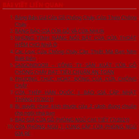
BÀI VIẾT LIÊN QUAN
Bảng Báo Giá Cửa Gỗ Chống Cháy, Cửa Thép Chống
Cháy
BẢNG BÁO GIÁ CỬA GỖ VÀ CỬA NHỰA
NHỮNG TÍNH NĂNG NỔI BẬT CỦA CỬA THOÁT
HIỂM CHO NHÀ Ở
Các Loại Cửa Chống Cháy Cần Thiết Mà Bạn Nên
Biết Đến
SAIGONDOOR – CÔNG TY SẢN XUẤT CỬA GỖ
CHỐNG CHÁY ĐẠT TIÊU CHUẨN AN TOÀN
PHƯƠNG THỨC HOẠT ĐỘNG CỦA CỬA CHỐNG
CHÁY
CỬA THÉP HÀN QUỐC | BÁO GIÁ CẬP NHẬT
THÁNG [7/2021]
Bí quyết chọn kích thước cửa 2 cánh đúng chuẩn
cho ngôi nhà bạn
BÁO GIÁ CỬA GỖ PHÒNG NGỦ CHI TIẾT [7/2021]
CỬA PHÒNG NGỦ | CUNG CẤP CỬA PHÒNG NGỦ
GIÁ RẺ