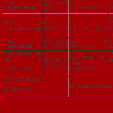
Q.Thủ
Ms
Eco:
Đức:
0855.400.400
Nghệ: 0932.903.903
0
0847.827.827
Q.Bình
Mr Lộc SG:
Mr
0
Thạnh:
0814.400.400
0854.901.901
Phong: 0829.348.348
M
L
Quận
Ms Phượng:
Ms Thy:
M
2:
0853.400.400
0849.627.627
0858.354.354
H
KINH DOANH DỰ
BỘ PHẬN ĐẤU
ÁN
H
BÁO GIÁ
📲
THẦU
0907.999.609
📲 0834.300.300
📲 0834.715.715

BỘ PHẬN LẮP ĐẶT
BỘ PHẬN KẾ TOÁN
☎ 
☎ 0839.210.210