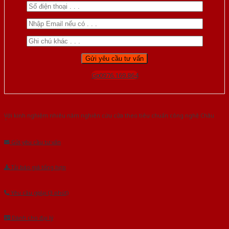
Gọi 0976.169.864
Với kinh nghiệm nhiêu năm nghiên cứu cửa theo tiêu chuẩn công nghệ Châu
Âu.Chúng tôi tự tin là nhà sản xuất & cung cấp hàng đầu tại Việt Nam!
Gửi yêu cầu tư vấn
Tải báo giá tổng hợp
Yêu cầu gọi lại (3 phút)
Dành cho đại lý