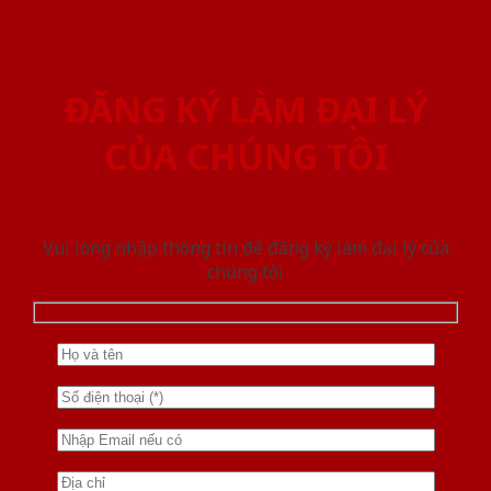
ĐĂNG KÝ LÀM ĐẠI LÝ
CỦA CHÚNG TÔI
Vui lòng nhập thông tin để đăng ký làm đại lý của
chúng tôi