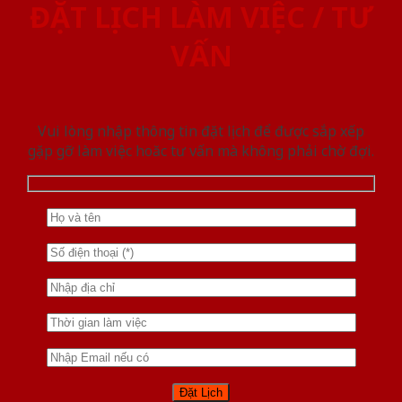
ĐẶT LỊCH LÀM VIỆC / TƯ
VẤN
Vui lòng nhập thông tin đặt lịch để được sắp xếp
gặp gỡ làm việc hoăc tư vấn mà không phải chờ đợi.