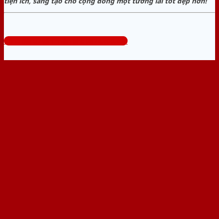
tiện ích, sáng tạo cho cộng đồng một tương lai tốt đẹp hơn!
Tổng đài tư vấn miễn phí: 0824.400.400