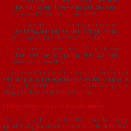
– Chất chống cháy poly foam/sợi thủy tinh
hoặc giấy tổ ong (honeycomb) được đặt ở lớp
lõi, giúp khả năng chống cháy cao hơn.
– Tùy vào thời gian chống cháy mà cửa được
làm bằng 2 tấm thép mạ kẽm có độ dày 0.8mm
(chống cháy 60’), 1 mm (90’), 1.2 mm (120’),
– Các phụ kiện đi kèm khác như: Ổ khóa, thanh
thoát hiểm, tay co thủy lực, chặn cửa nam
châm, kính chống cháy,…
Trên đây là những bộ phận cơ bản nhất mà cửa thoát
hiểm cần phải có, hơn nữa hiện nay còn được trang bị rất
nhiều các thiết bị hiện đại như ổ khóa hoảng loạn, hệ
thống giám, kiểm sát và điều khiển từ xa…
Công dụng của cửa thoát hiểm
Cửa thoát hiểm
tốt sẽ tạo điều kiện thuận lợi hơn cho
quá trình ứng cứu và hoạt động sơ tán diễn ra khi có sự