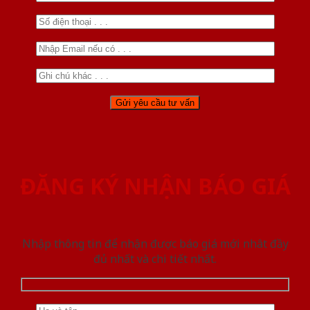
ĐĂNG KÝ NHẬN BÁO GIÁ
Nhập thông tin để nhận được báo giá mới nhât đầy
đủ nhất và chi tiết nhất.