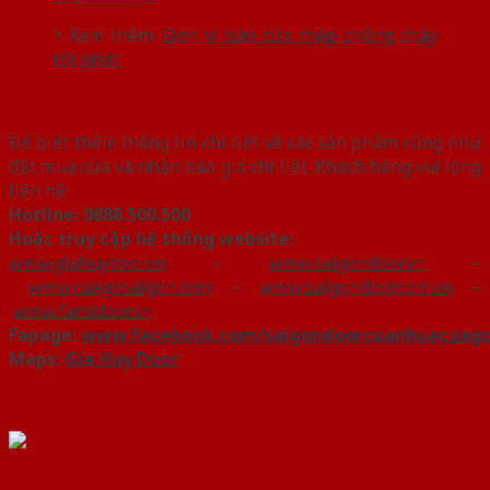
> Xem thêm:
Đơn vị bán cửa thép chống cháy
tốt nhất
Để biết thêm thông tin chi tiết về các sản phẩm cũng như
đặt mua cửa và nhận báo giá chi tiết. Khách hàng vui lòng
liên hệ:
Hotline:
0886.500.500
Hoặc truy cập hệ thống website:
www.
giahuydoor.vn
–
www.saigondoor.vn
–
www.cuagosaigon.com
–
www.saigondoor.com.vn
–
www.famidoor.vn
Fapage:
www.facebook.com/saigondoorcuanhuacuag
Maps:
Gia Huy Door