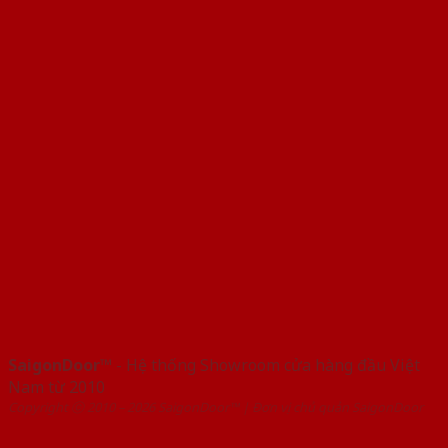
SaigonDoor™
- Hệ thống Showroom cửa hàng đầu Việt
Nam từ 2010
Copyright ⓒ 2010 – 2026 SaigonDoor™ | Đơn vị chủ quản SaigonDoor