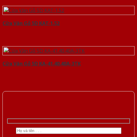
Cửa Vân Gỗ 5D KAT-1.52
Cửa Vân Gỗ 5D KA-41.40.40A-3TK