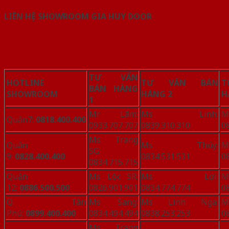
LIÊN HỆ SHOWROOM GIA HUY DOOR
TƯ VẤN
HOTLINE
TƯ VẤN BÁN
T
BÁN HÀNG
SHOWROOM
HÀNG 2
H
1
Mr Lãm:
Ms Linh:
Quận7:
0818.400.400
0933.707.707
0839.310.310
0
Ms Trang
Quân
Ms Thúy:
SG:
9:
0828.400.400
0834.531.531
0
0834.715.715
Quận
Ms Lộc SR:
Ms Lợi:
12:
0886.500.500
0826.901.901
0834.774.774
0
Q. Tân
Ms Sang:
Ms Linh Nga:
Phú:
0899.400.400
0834.494.494
0838.253.253
0
Ms Trang