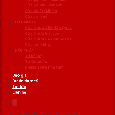
Cửa Gỗ MDF Veneer
Cửa Gỗ Tự Nhiên
Cửa vòm gỗ
CỬA NHỰA
Cửa Nhựa ABS Hàn Quốc
Cửa Nhựa Đài Loan
Cửa Nhựa Gỗ Composite
Cửa vòm nhựa
NỘI THẤT
Tủ Kệ Bếp
Tủ Quần Áo
Phụ kiện cửa nhà tắm
Báo giá
Dự án thực tế
Tin tức
Liên hệ
Chưa có sản phẩm trong giỏ hàng.