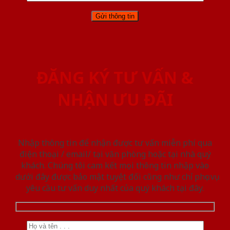
ĐĂNG KÝ TƯ VẤN &
NHẬN ƯU ĐÃI
Nhập thông tin để nhận được tư vấn miễn phí qua
điện thoại / email/ tại văn phòng hoặc tại nhà quý
khách. Chúng tôi cam kết mọi thông tin nhập vào
dưới đây được bảo mật tuyệt đối cũng như chỉ phục vụ
yêu cầu tư vấn duy nhất của quý khách tại đây.