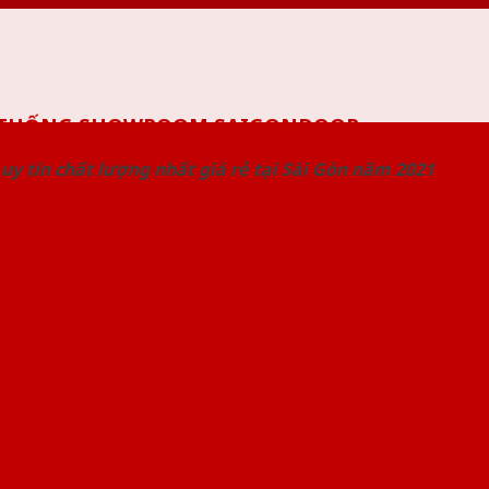
 THỐNG SHOWROOM SAIGONDOOR
uy tín chất lượng nhất giá rẻ tại Sài Gòn năm 2021