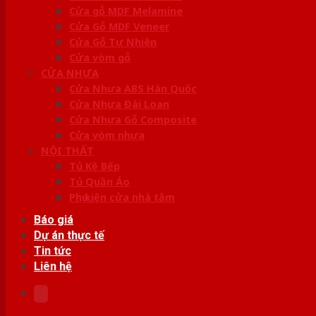
Cửa gỗ MDF Melamine
Cửa Gỗ MDF Veneer
Cửa Gỗ Tự Nhiên
Cửa vòm gỗ
CỬA NHỰA
Cửa Nhựa ABS Hàn Quốc
Cửa Nhựa Đài Loan
Cửa Nhựa Gỗ Composite
Cửa vòm nhựa
NỘI THẤT
Tủ Kệ Bếp
Tủ Quần Áo
Phụ kiện cửa nhà tắm
Báo giá
Dự án thực tế
Tin tức
Liên hệ