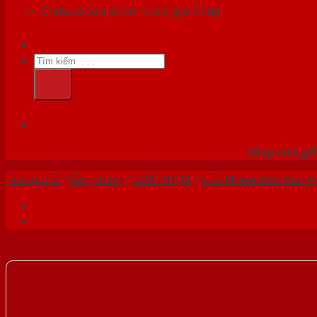
Chưa có sản phẩm trong giỏ hàng.
Tìm
kiếm:
HỆ
Shop cửa gỗ 
Trang chủ
/
Sản phẩm
/
CỬA NHỰA
/
Cửa Nhựa ABS Hàn Q