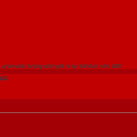
 THỐNG SHOWROOM SAIGONDOOR
uy tín chất lượng nhất giá rẻ tại Sài Gòn năm 2021
uốc