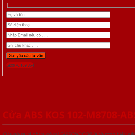
Gọi 0976.169.864
Cửa ABS KOS 102-M8708-AB
Cửa nhựa và nhựa gỗ tại SAIGONDOOR là thương hiệu s