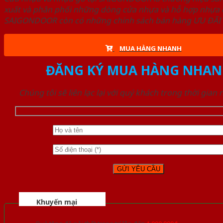
xuất và phân phối những dòng cửa nhựa và hỗ hợp nhựa ch
SAIGONDOOR còn có những chính sách bán hàng ƯU ĐÃI CAO
MUA HÀNG NHANH
ĐĂNG KÝ MUA HÀNG NHAN
Chúng tôi sẽ liên lạc lại với quý khách trong thời gian
Khuyến mại