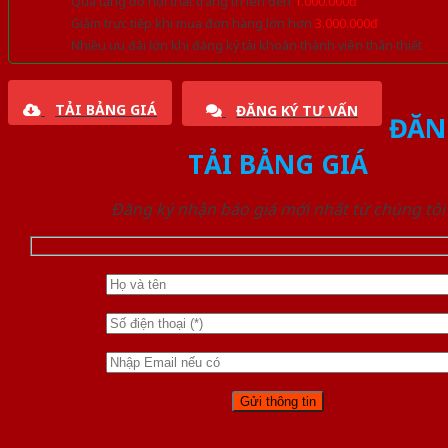
Quà tặng đồ nội thất trang trí lên đến
1.000.000đ
Giảm trực tiếp khi mua đơn hàng lớn hơn
3.000.000đ
Nhiều ưu đãi lớn khi đăng ký tài khoản thành viên thân thiết
TẢI BẢNG GIÁ
ĐĂNG KÝ TƯ VẤN
ĐĂN
TẢI BẢNG GIÁ
Đăng ký nhận báo giá mới nhất từ chúng tôi