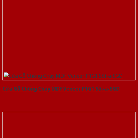
Cửa Gỗ Chống Cháy MDF Veneer P1G1 Sồi-a-SGD