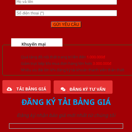
Khuyến mại
Quà tặng đồ nội thất trang trí lên đến
1.000.000đ
Giảm trực tiếp khi mua đơn hàng lớn hơn
3.000.000đ
Nhiều ưu đãi lớn khi đăng ký tài khoản thành viên thân thiết
TẢI BẢNG GIÁ
ĐĂNG KÝ TƯ VẤN
ĐĂNG KÝ TẢI BẢNG GIÁ
Đăng ký nhận báo giá mới nhất từ chúng tôi