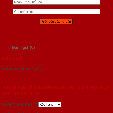
Đánh giá (0)
Đánh giá
Chưa có đánh giá nào.
Hãy là người đầu tiên nhận xét “Cửa ABS KOS
102-M8708-SGD”
Đánh giá của bạn
*