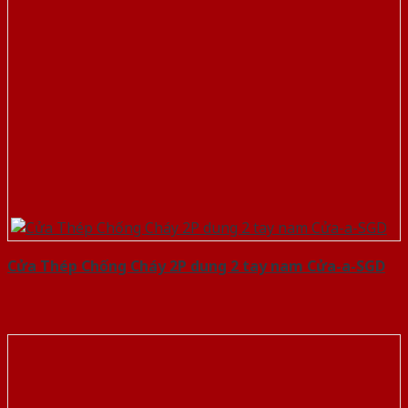
Cửa Thép Chống Cháy 2P dung 2 tay nam Cửa-a-SGD