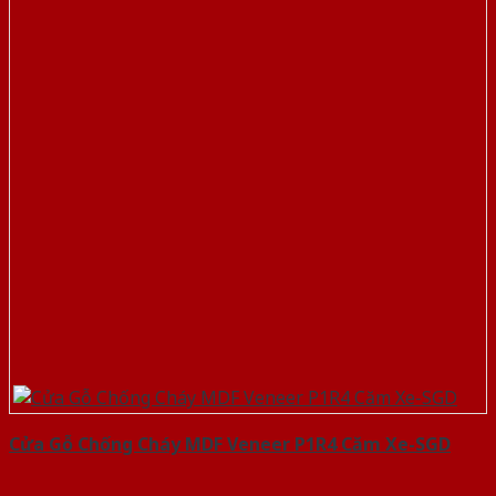
Cửa Gỗ Chống Cháy MDF Veneer P1R4 Căm Xe-SGD