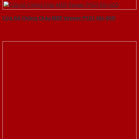
Cửa Gỗ Chống Cháy MDF Veneer P1G1 Sồi-SGD