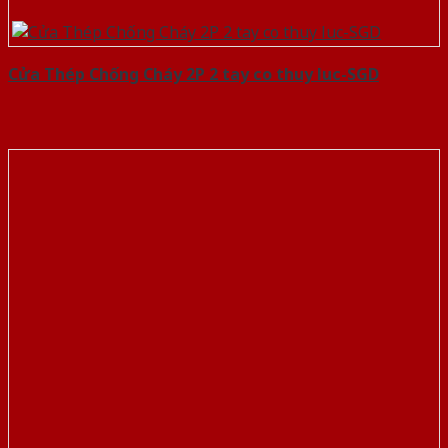
Cửa Thép Chống Cháy 2P 2 tay co thuy luc-SGD