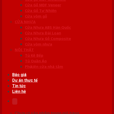
Cửa Gỗ MDF Veneer
Cửa Gỗ Tự Nhiên
Cửa vòm gỗ
CỬA NHỰA
Cửa Nhựa ABS Hàn Quốc
Cửa Nhựa Đài Loan
Cửa Nhựa Gỗ Composite
Cửa vòm nhựa
NỘI THẤT
Tủ Kệ Bếp
Tủ Quần Áo
Phụ kiện cửa nhà tắm
Báo giá
Dự án thực tế
Tin tức
Liên hệ
Chưa có sản phẩm trong giỏ hàng.