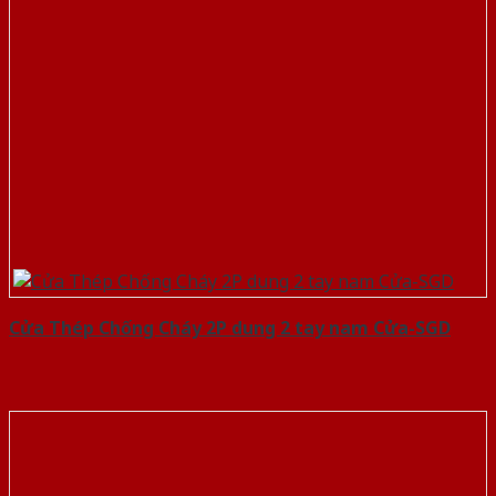
Cửa Thép Chống Cháy 2P dung 2 tay nam Cửa-SGD