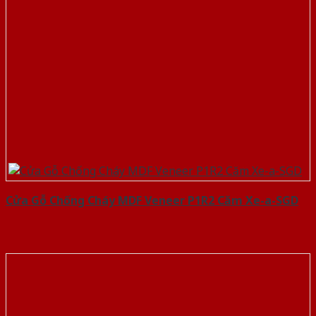
Cửa Gỗ Chống Cháy MDF Veneer P1R2 Căm Xe-a-SGD