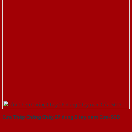
Cửa Thép Chống Cháy 2P dung 2 tay nam Cửa-SGD