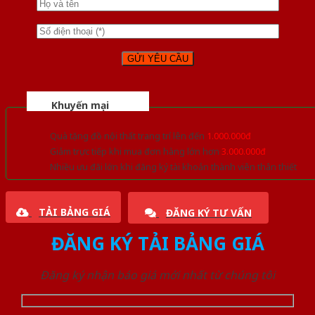
Khuyến mại
Quà tặng đồ nội thất trang trí lên đến
1.000.000đ
Giảm trực tiếp khi mua đơn hàng lớn hơn
3.000.000đ
Nhiều ưu đãi lớn khi đăng ký tài khoản thành viên thân thiết
TẢI BẢNG GIÁ
ĐĂNG KÝ TƯ VẤN
ĐĂNG KÝ TẢI BẢNG GIÁ
Đăng ký nhận báo giá mới nhất từ chúng tôi