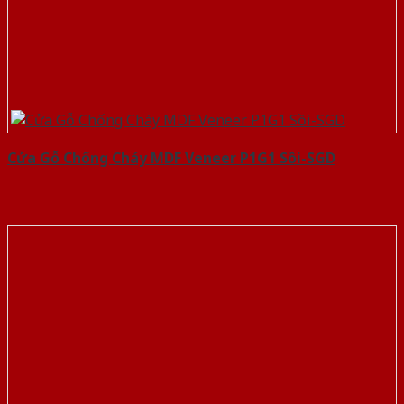
Cửa Gỗ Chống Cháy MDF Veneer P1G1 Sồi-SGD