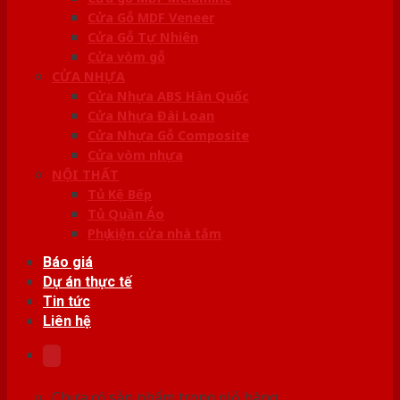
Cửa Gỗ MDF Veneer
Cửa Gỗ Tự Nhiên
Cửa vòm gỗ
CỬA NHỰA
Cửa Nhựa ABS Hàn Quốc
Cửa Nhựa Đài Loan
Cửa Nhựa Gỗ Composite
Cửa vòm nhựa
NỘI THẤT
Tủ Kệ Bếp
Tủ Quần Áo
Phụ kiện cửa nhà tắm
Báo giá
Dự án thực tế
Tin tức
Liên hệ
Chưa có sản phẩm trong giỏ hàng.