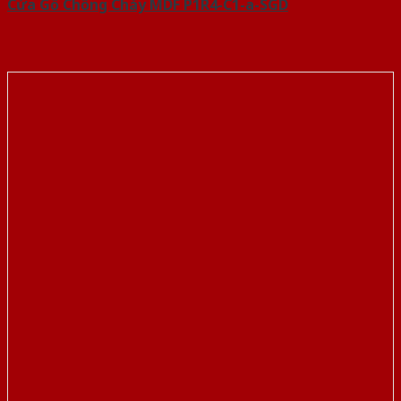
Cửa Gỗ Chống Cháy MDF P1R4-C1-a-SGD