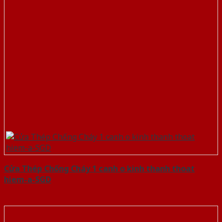
Cửa Thép Chống Cháy 1 canh o kinh thanh thoat
hiem-a-SGD