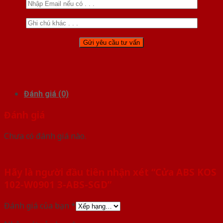
Đánh giá (0)
Đánh giá
Chưa có đánh giá nào.
Hãy là người đầu tiên nhận xét “Cửa ABS KOS
102-W0901 3-ABS-SGD”
Đánh giá của bạn
*