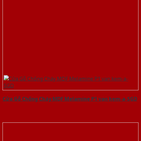
Cửa Gỗ Chống Cháy MDF Melamine P1 van kem-a-SGD