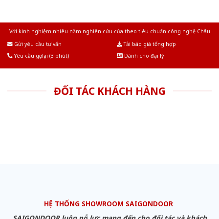
Với kinh nghiệm nhiêu năm nghiên cứu cửa theo tiêu chuẩn công nghệ Châu
Âu.Chúng tôi tự tin là nhà sản xuất & cung cấp hàng đầu tại Việt Nam!
Gửi yêu cầu tư vấn
Tải báo giá tổng hợp
Yêu cầu gọi lại (3 phút)
Dành cho đại lý
ĐỐI TÁC KHÁCH HÀNG
HỆ THỐNG SHOWROOM SAIGONDOOR
SAIGONDOOR luôn nỗ lực mang đến cho đối tác và khách