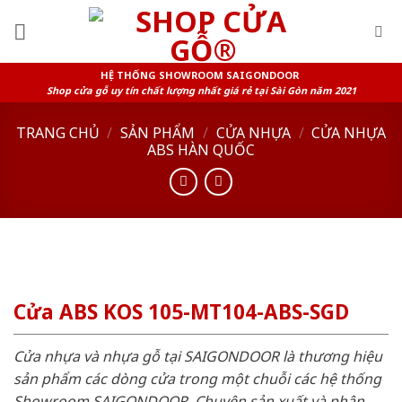
Skip
to
content
HỆ THỐNG SHOWROOM SAIGONDOOR
Shop cửa gỗ uy tín chất lượng nhất giá rẻ tại Sài Gòn năm 2021
TRANG CHỦ
/
SẢN PHẨM
/
CỬA NHỰA
/
CỬA NHỰA
ABS HÀN QUỐC
Cửa ABS KOS 105-MT104-ABS-SGD
Cửa nhựa và nhựa gỗ tại SAIGONDOOR là thương hiệu
sản phẩm các dòng cửa trong một chuỗi các hệ thống
Showroom SAIGONDOOR. Chuyên sản xuất và phân