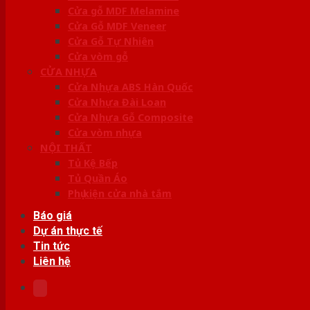
Cửa gỗ MDF Melamine
Cửa Gỗ MDF Veneer
Cửa Gỗ Tự Nhiên
Cửa vòm gỗ
CỬA NHỰA
Cửa Nhựa ABS Hàn Quốc
Cửa Nhựa Đài Loan
Cửa Nhựa Gỗ Composite
Cửa vòm nhựa
NỘI THẤT
Tủ Kệ Bếp
Tủ Quần Áo
Phụ kiện cửa nhà tắm
Báo giá
Dự án thực tế
Tin tức
Liên hệ