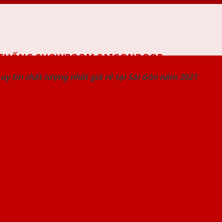
 THỐNG SHOWROOM SAIGONDOOR
uy tín chất lượng nhất giá rẻ tại Sài Gòn năm 2021