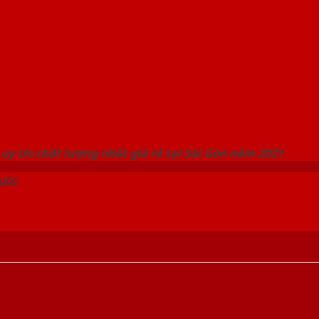
 THỐNG SHOWROOM SAIGONDOOR
uy tín chất lượng nhất giá rẻ tại Sài Gòn năm 2021
uốc