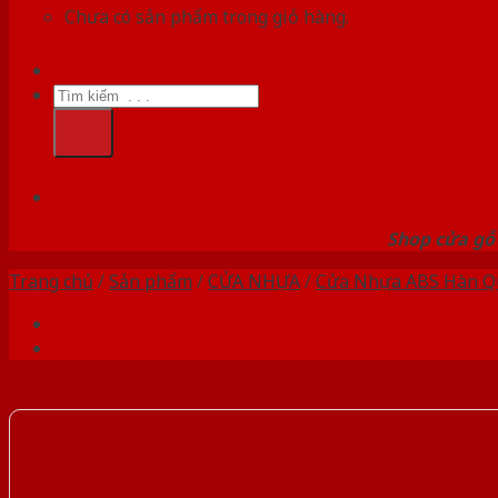
Chưa có sản phẩm trong giỏ hàng.
Tìm
kiếm:
HỆ
Shop cửa gỗ 
Trang chủ
/
Sản phẩm
/
CỬA NHỰA
/
Cửa Nhựa ABS Hàn Q