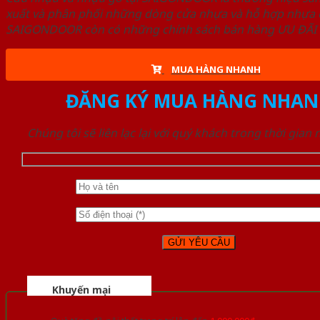
xuất và phân phối những dòng cửa nhựa và hỗ hợp nhựa ch
SAIGONDOOR còn có những chính sách bán hàng ƯU ĐÃI CAO
MUA HÀNG NHANH
ĐĂNG KÝ MUA HÀNG NHAN
Chúng tôi sẽ liên lạc lại với quý khách trong thời gian
Khuyến mại