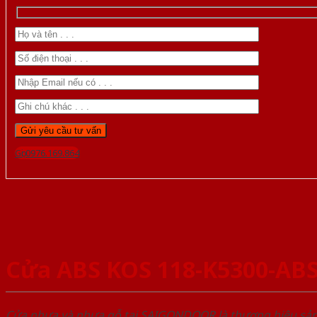
Gọi 0976.169.864
Cửa ABS KOS 118-K5300-AB
Cửa nhựa và nhựa gỗ tại SAIGONDOOR là thương hiệu s