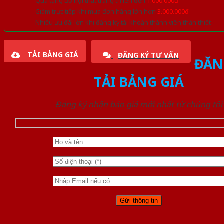
Quà tặng đồ nội thất trang trí lên đến
1.000.000đ
Giảm trực tiếp khi mua đơn hàng lớn hơn
3.000.000đ
Nhiều ưu đãi lớn khi đăng ký tài khoản thành viên thân thiết
TẢI BẢNG GIÁ
ĐĂNG KÝ TƯ VẤN
ĐĂN
TẢI BẢNG GIÁ
Đăng ký nhận báo giá mới nhất từ chúng tôi