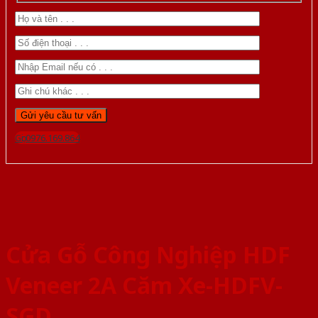
Gọi 0976.169.864
Cửa Gỗ Công Nghiệp HDF
Veneer 2A Căm Xe-HDFV-
SGD