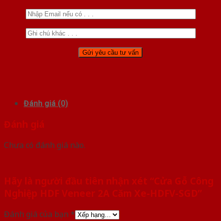
Đánh giá (0)
Đánh giá
Chưa có đánh giá nào.
Hãy là người đầu tiên nhận xét “Cửa Gỗ Công
Nghiệp HDF Veneer 2A Căm Xe-HDFV-SGD”
Đánh giá của bạn
*