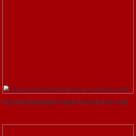
Cửa Thép Chống Cháy 2P dung 2 tay nam Cửa-a-SGD