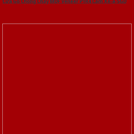
Cửa Gỗ Chống Cháy MDF Veneer P1R4 Căm Xe-a-SGD