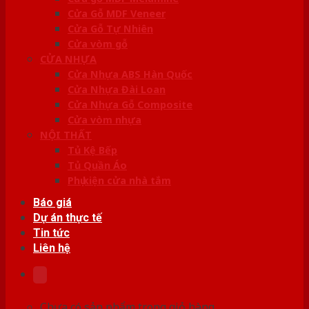
Cửa Gỗ MDF Veneer
Cửa Gỗ Tự Nhiên
Cửa vòm gỗ
CỬA NHỰA
Cửa Nhựa ABS Hàn Quốc
Cửa Nhựa Đài Loan
Cửa Nhựa Gỗ Composite
Cửa vòm nhựa
NỘI THẤT
Tủ Kệ Bếp
Tủ Quần Áo
Phụ kiện cửa nhà tắm
Báo giá
Dự án thực tế
Tin tức
Liên hệ
Chưa có sản phẩm trong giỏ hàng.