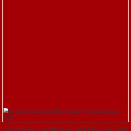
Cửa Gỗ Chống Cháy MDF Veneer P1R5 Xoan Đào-a-SGD