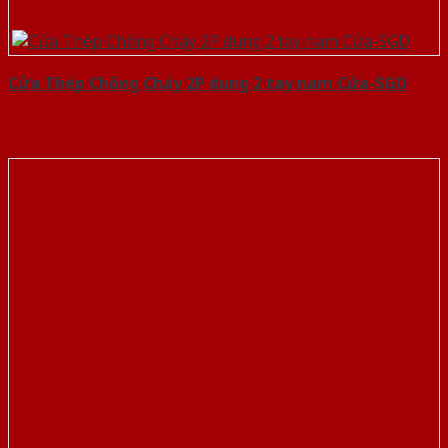
Cửa Thép Chống Cháy 2P dung 2 tay nam Cửa-SGD