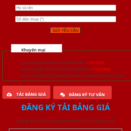
Khuyến mại
Quà tặng đồ nội thất trang trí lên đến
1.000.000đ
Giảm trực tiếp khi mua đơn hàng lớn hơn
3.000.000đ
Nhiều ưu đãi lớn khi đăng ký tài khoản thành viên thân thiết
TẢI BẢNG GIÁ
ĐĂNG KÝ TƯ VẤN
ĐĂNG KÝ TẢI BẢNG GIÁ
Đăng ký nhận báo giá mới nhất từ chúng tôi