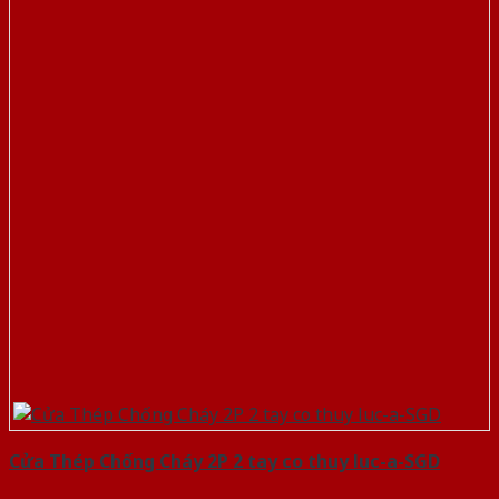
Cửa Thép Chống Cháy 2P 2 tay co thuy luc-a-SGD