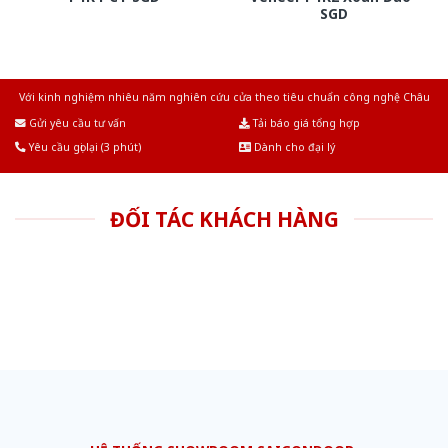
SGD
Với kinh nghiệm nhiêu năm nghiên cứu cửa theo tiêu chuẩn công nghệ Châu
Âu.Chúng tôi tự tin là nhà sản xuất & cung cấp hàng đầu tại Việt Nam!
Gửi yêu cầu tư vấn
Tải báo giá tổng hợp
Yêu cầu gọi lại (3 phút)
Dành cho đại lý
ĐỐI TÁC KHÁCH HÀNG