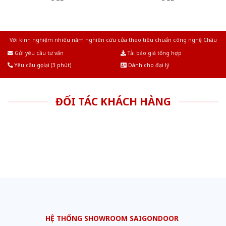
Với kinh nghiệm nhiêu năm nghiên cứu cửa theo tiêu chuẩn công nghệ Châu
Âu.Chúng tôi tự tin là nhà sản xuất & cung cấp hàng đầu tại Việt Nam!
Gửi yêu cầu tư vấn
Tải báo giá tổng hợp
Yêu cầu gọi lại (3 phút)
Dành cho đại lý
ĐỐI TÁC KHÁCH HÀNG
HỆ THỐNG SHOWROOM SAIGONDOOR