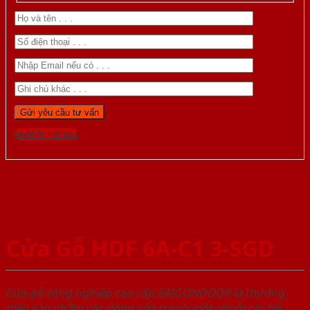
Gọi 0976.169.864
Cửa Gỗ HDF 6A-C1 3-SGD
Cửa gỗ công nghiệp cao cấp SAIGONDOOR là thương
hiệu sản phẩm các dòng cửa trong một chuỗi các hệ