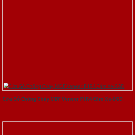
Cửa Gỗ Chống Cháy MDF Veneer P1R4 Căm Xe-SGD