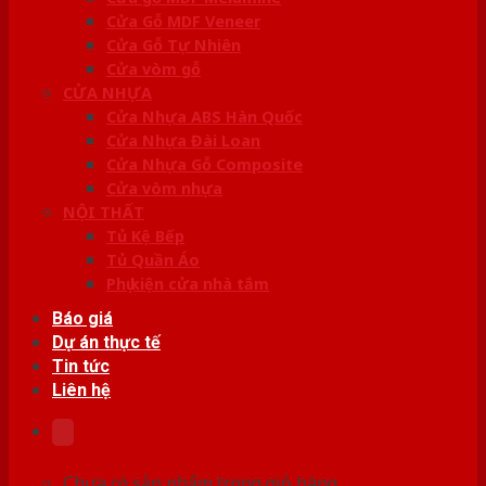
Cửa Gỗ MDF Veneer
Cửa Gỗ Tự Nhiên
Cửa vòm gỗ
CỬA NHỰA
Cửa Nhựa ABS Hàn Quốc
Cửa Nhựa Đài Loan
Cửa Nhựa Gỗ Composite
Cửa vòm nhựa
NỘI THẤT
Tủ Kệ Bếp
Tủ Quần Áo
Phụ kiện cửa nhà tắm
Báo giá
Dự án thực tế
Tin tức
Liên hệ
Chưa có sản phẩm trong giỏ hàng.