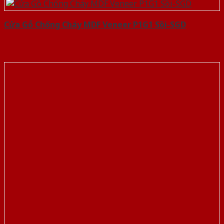
Cửa Gỗ Chống Cháy MDF Veneer P1G1 Sồi-SGD