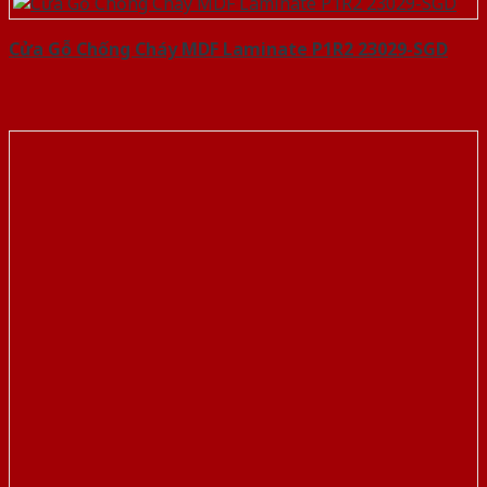
Cửa Gỗ Chống Cháy MDF Laminate P1R2 23029-SGD