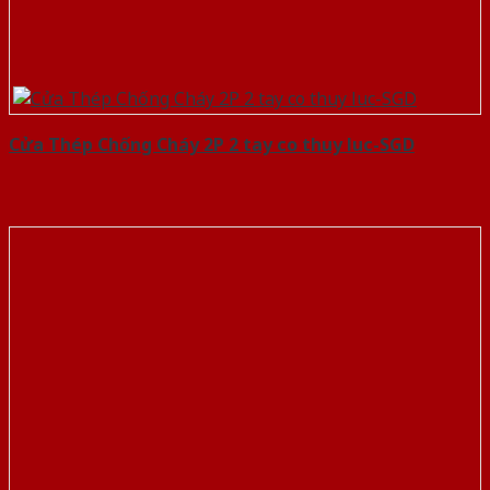
Cửa Thép Chống Cháy 2P 2 tay co thuy luc-SGD