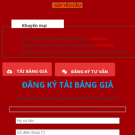
Khuyến mại
Quà tặng đồ nội thất trang trí lên đến
1.000.000đ
Giảm trực tiếp khi mua đơn hàng lớn hơn
3.000.000đ
Nhiều ưu đãi lớn khi đăng ký tài khoản thành viên thân thiết
TẢI BẢNG GIÁ
ĐĂNG KÝ TƯ VẤN
ĐĂNG KÝ TẢI BẢNG GIÁ
Đăng ký nhận báo giá mới nhất từ chúng tôi