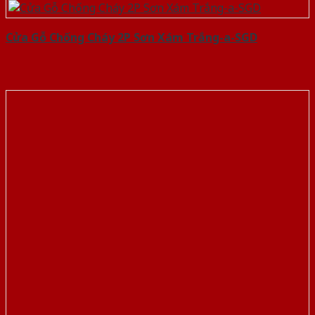
Cửa Gỗ Chống Cháy 2P Sơn Xám Trắng-a-SGD