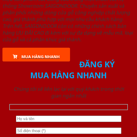
thống Showroom SAIGONDOOR. Chuyên sản xuất và
phân phối những dòng cửa gỗ công nghiệp chất lượng
cao, giá thành phù hợp với mọi nhu cầu khách hàng.
Trên hết, SAIGONDOOR còn có những chính sách bán
hàng ƯU ĐÃI CAO đi kèm với sự đa dạng về mẫu mã, loại
cửa gỗ và cả phân khúc giá thành.
MUA HÀNG NHANH
ĐĂNG KÝ
MUA HÀNG NHANH
Chúng tôi sẽ liên lạc lại với quý khách trong thời
gian ngắn nhất