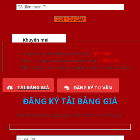
Khuyến mại
Quà tặng đồ nội thất trang trí lên đến
1.000.000đ
Giảm trực tiếp khi mua đơn hàng lớn hơn
3.000.000đ
Nhiều ưu đãi lớn khi đăng ký tài khoản thành viên thân thiết
TẢI BẢNG GIÁ
ĐĂNG KÝ TƯ VẤN
ĐĂNG KÝ TẢI BẢNG GIÁ
Đăng ký nhận báo giá mới nhất từ chúng tôi