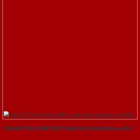
Cửa Gỗ Chống Cháy MDF Laminate van ngang-a-SGD