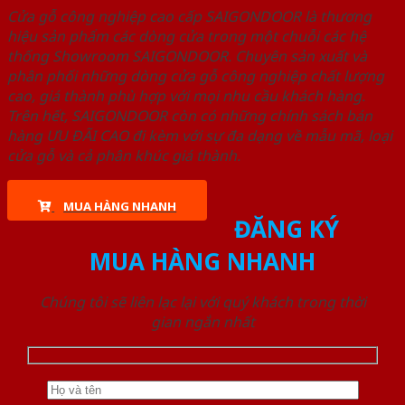
Cửa gỗ công nghiệp cao cấp SAIGONDOOR là thương
hiệu sản phẩm các dòng cửa trong một chuỗi các hệ
thống Showroom SAIGONDOOR. Chuyên sản xuất và
phân phối những dòng cửa gỗ công nghiệp chất lượng
cao, giá thành phù hợp với mọi nhu cầu khách hàng.
Trên hết, SAIGONDOOR còn có những chính sách bán
hàng ƯU ĐÃI CAO đi kèm với sự đa dạng về mẫu mã, loại
cửa gỗ và cả phân khúc giá thành.
MUA HÀNG NHANH
ĐĂNG KÝ
MUA HÀNG NHANH
Chúng tôi sẽ liên lạc lại với quý khách trong thời
gian ngắn nhất