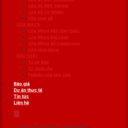
Cửa Gỗ MDF Veneer
Cửa Gỗ Tự Nhiên
Cửa vòm gỗ
CỬA NHỰA
Cửa Nhựa ABS Hàn Quốc
Cửa Nhựa Đài Loan
Cửa Nhựa Gỗ Composite
Cửa vòm nhựa
NỘI THẤT
Tủ Kệ Bếp
Tủ Quần Áo
Phụ kiện cửa nhà tắm
Báo giá
Dự án thực tế
Tin tức
Liên hệ
Chưa có sản phẩm trong giỏ hàng.