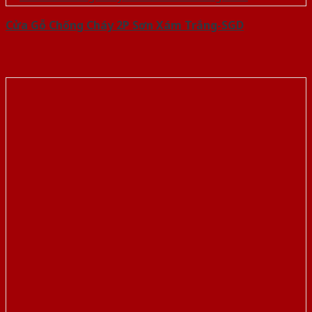
Cửa Gỗ Chống Cháy 2P Sơn Xám Trắng-SGD