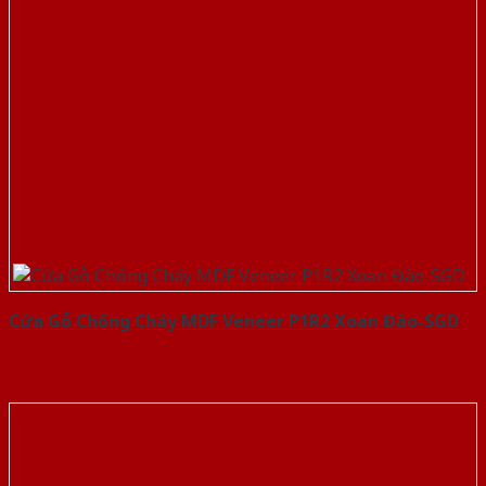
Cửa Gỗ Chống Cháy MDF Veneer P1R2 Xoan Đào-SGD