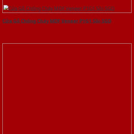
Cửa Gỗ Chống Cháy MDF Veneer P1G1 Sồi-SGD