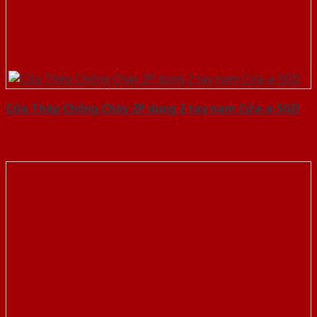
Cửa Thép Chống Cháy 2P dung 2 tay nam Cửa-a-SGD