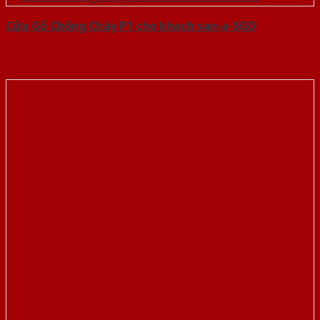
Cửa Gỗ Chống Cháy P1 cho khach san-a-SGD