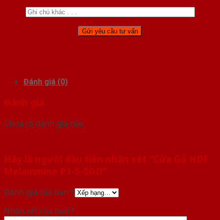
Đánh giá (0)
Đánh giá
Chưa có đánh giá nào.
Hãy là người đầu tiên nhận xét “Cửa Gỗ HDF
Melammine P1-5-SGD”
Đánh giá của bạn
*
Nhận xét của bạn
*