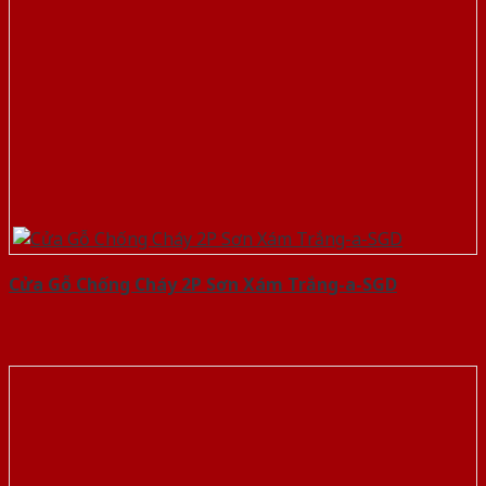
Cửa Gỗ Chống Cháy 2P Sơn Xám Trắng-a-SGD