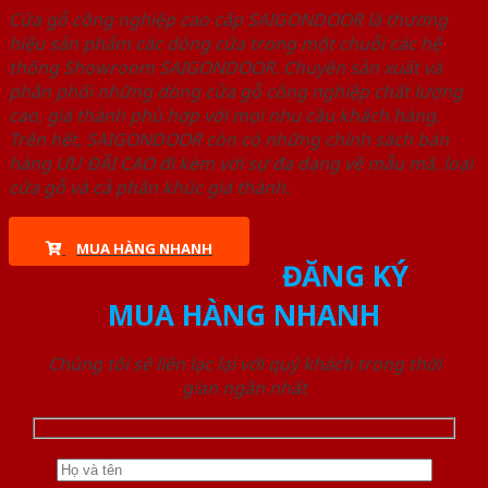
Cửa gỗ công nghiệp cao cấp SAIGONDOOR là thương
hiệu sản phẩm các dòng cửa trong một chuỗi các hệ
thống Showroom SAIGONDOOR. Chuyên sản xuất và
phân phối những dòng cửa gỗ công nghiệp chất lượng
cao, giá thành phù hợp với mọi nhu cầu khách hàng.
Trên hết, SAIGONDOOR còn có những chính sách bán
hàng ƯU ĐÃI CAO đi kèm với sự đa dạng về mẫu mã, loại
cửa gỗ và cả phân khúc giá thành.
MUA HÀNG NHANH
ĐĂNG KÝ
MUA HÀNG NHANH
Chúng tôi sẽ liên lạc lại với quý khách trong thời
gian ngắn nhất