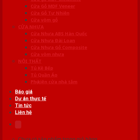
Cửa Gỗ MDF Veneer
Cửa Gỗ Tự Nhiên
Cửa vòm gỗ
CỬA NHỰA
Cửa Nhựa ABS Hàn Quốc
Cửa Nhựa Đài Loan
Cửa Nhựa Gỗ Composite
Cửa vòm nhựa
NỘI THẤT
Tủ Kệ Bếp
Tủ Quần Áo
Phụ kiện cửa nhà tắm
Báo giá
Dự án thực tế
Tin tức
Liên hệ
Chưa có sản phẩm trong giỏ hàng.