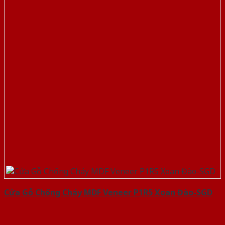
Cửa Gỗ Chống Cháy MDF Veneer P1R5 Xoan Đào-SGD