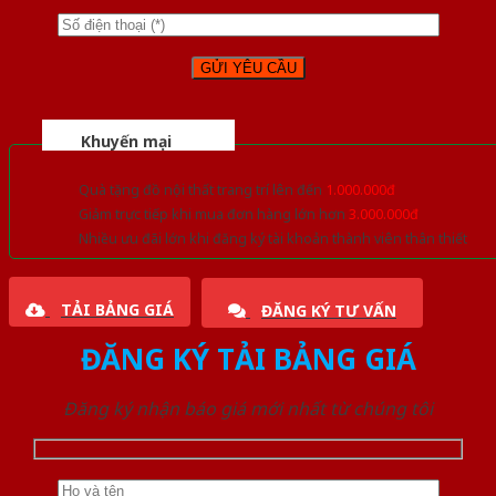
Khuyến mại
Quà tặng đồ nội thất trang trí lên đến
1.000.000đ
Giảm trực tiếp khi mua đơn hàng lớn hơn
3.000.000đ
Nhiều ưu đãi lớn khi đăng ký tài khoản thành viên thân thiết
TẢI BẢNG GIÁ
ĐĂNG KÝ TƯ VẤN
ĐĂNG KÝ TẢI BẢNG GIÁ
Đăng ký nhận báo giá mới nhất từ chúng tôi