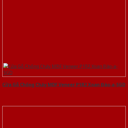
Cửa Gỗ Chống Cháy MDF Veneer P1R2 Xoan Đào-a-SGD