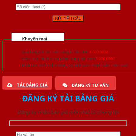
Khuyến mại
Quà tặng đồ nội thất trang trí lên đến
1.000.000đ
Giảm trực tiếp khi mua đơn hàng lớn hơn
3.000.000đ
Nhiều ưu đãi lớn khi đăng ký tài khoản thành viên thân thiết
TẢI BẢNG GIÁ
ĐĂNG KÝ TƯ VẤN
ĐĂNG KÝ TẢI BẢNG GIÁ
Đăng ký nhận báo giá mới nhất từ chúng tôi