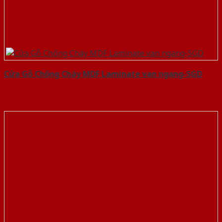
Cửa Gỗ Chống Cháy MDF Laminate van ngang-SGD