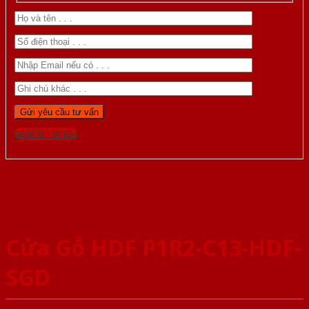
Gọi 0976.169.864
Cửa Gỗ HDF P1R2-C13-HDF-
SGD