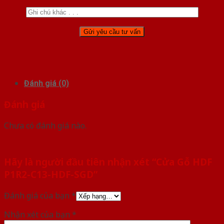
Đánh giá (0)
Đánh giá
Chưa có đánh giá nào.
Hãy là người đầu tiên nhận xét “Cửa Gỗ HDF
P1R2-C13-HDF-SGD”
Đánh giá của bạn
*
Nhận xét của bạn
*