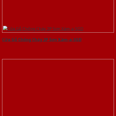
Cửa Gỗ Chống Cháy 2P Sơn Xám-a-SGD