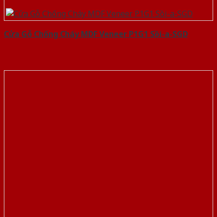
Cửa Gỗ Chống Cháy MDF Veneer P1G1 Sồi-a-SGD