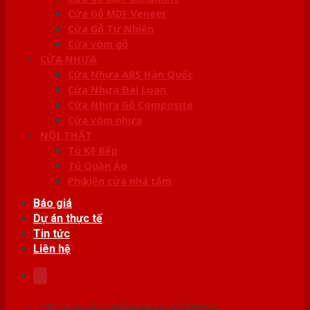
Cửa Gỗ MDF Veneer
Cửa Gỗ Tự Nhiên
Cửa vòm gỗ
CỬA NHỰA
Cửa Nhựa ABS Hàn Quốc
Cửa Nhựa Đài Loan
Cửa Nhựa Gỗ Composite
Cửa vòm nhựa
NỘI THẤT
Tủ Kệ Bếp
Tủ Quần Áo
Phụ kiện cửa nhà tắm
Báo giá
Dự án thực tế
Tin tức
Liên hệ
Chưa có sản phẩm trong giỏ hàng.