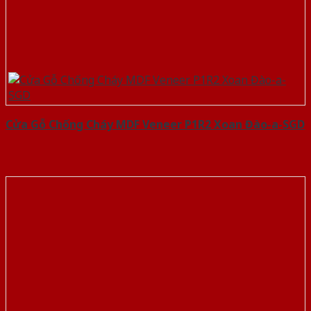
Cửa Gỗ Chống Cháy MDF Veneer P1R2 Xoan Đào-a-SGD