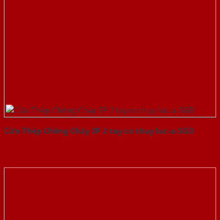
Cửa Thép Chống Cháy 2P 2 tay co thuy luc-a-SGD