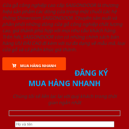
Cửa gỗ công nghiệp cao cấp SAIGONDOOR là thương
hiệu sản phẩm các dòng cửa trong một chuỗi các hệ
thống Showroom SAIGONDOOR. Chuyên sản xuất và
phân phối những dòng cửa gỗ công nghiệp chất lượng
cao, giá thành phù hợp với mọi nhu cầu khách hàng.
Trên hết, SAIGONDOOR còn có những chính sách bán
hàng ƯU ĐÃI CAO đi kèm với sự đa dạng về mẫu mã, loại
cửa gỗ và cả phân khúc giá thành.
MUA HÀNG NHANH
ĐĂNG KÝ
MUA HÀNG NHANH
Chúng tôi sẽ liên lạc lại với quý khách trong thời
gian ngắn nhất