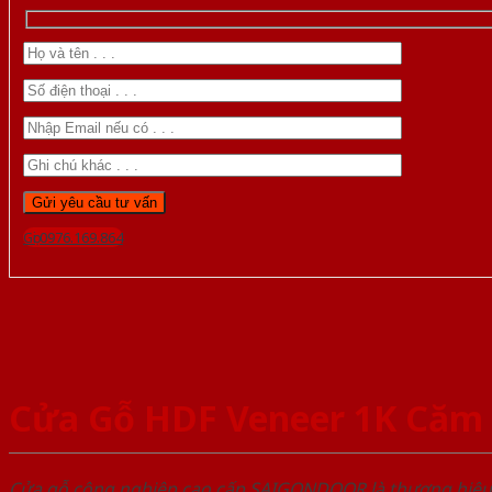
Gọi 0976.169.864
Cửa Gỗ HDF Veneer 1K Căm 
Cửa gỗ công nghiệp cao cấp SAIGONDOOR là thương hiệ