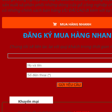
sản xuất và phân phối những dòng cửa gỗ công nghiệp ch
có những chính sách bán hàng ƯU ĐÃI CAO đi kèm với sự đ
MUA HÀNG NHANH
ĐĂNG KÝ MUA HÀNG NHAN
Chúng tôi sẽ liên lạc lại với quý khách trong thời gian
Khuyến mại