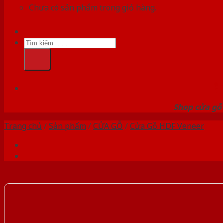
Chưa có sản phẩm trong giỏ hàng.
Tìm
kiếm:
HỆ
Shop cửa gỗ 
Trang chủ
/
Sản phẩm
/
CỬA GỖ
/
Cửa Gỗ HDF Veneer