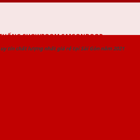
 THỐNG SHOWROOM SAIGONDOOR
uy tín chất lượng nhất giá rẻ tại Sài Gòn năm 2021