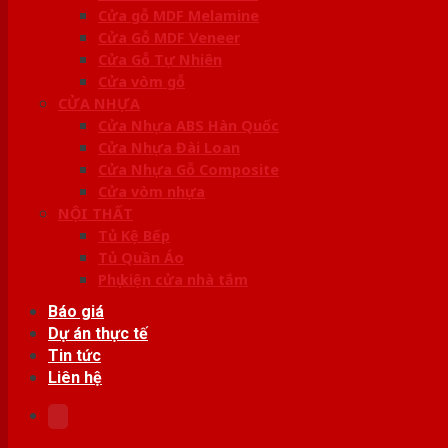
Cửa gỗ MDF Melamine
Cửa Gỗ MDF Veneer
Cửa Gỗ Tự Nhiên
Cửa vòm gỗ
CỬA NHỰA
Cửa Nhựa ABS Hàn Quốc
Cửa Nhựa Đài Loan
Cửa Nhựa Gỗ Composite
Cửa vòm nhựa
NỘI THẤT
Tủ Kệ Bếp
Tủ Quần Áo
Phụ kiện cửa nhà tắm
Báo giá
Dự án thực tế
Tin tức
Liên hệ