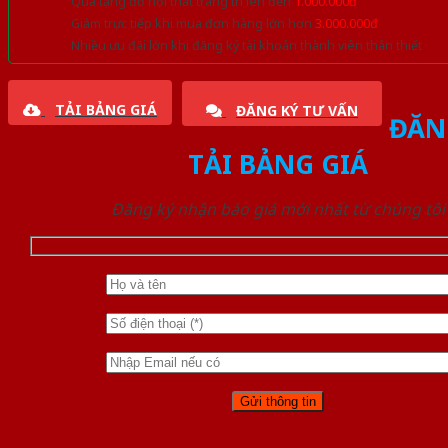
Quà tặng đồ nội thất trang trí lên đến
1.000.000đ
Giảm trực tiếp khi mua đơn hàng lớn hơn
3.000.000đ
Nhiều ưu đãi lớn khi đăng ký tài khoản thành viên thân thiết
TẢI BẢNG GIÁ
ĐĂNG KÝ TƯ VẤN
ĐĂN
TẢI BẢNG GIÁ
Đăng ký nhận báo giá mới nhất từ chúng tôi