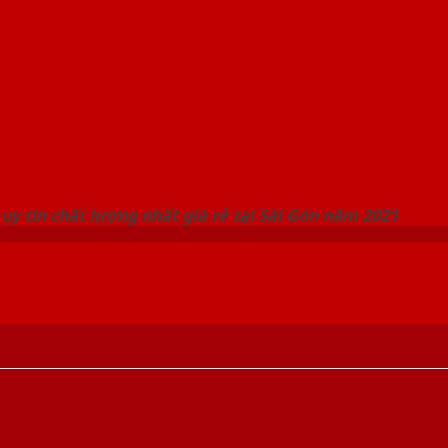
 THỐNG SHOWROOM SAIGONDOOR
uy tín chất lượng nhất giá rẻ tại Sài Gòn năm 2021