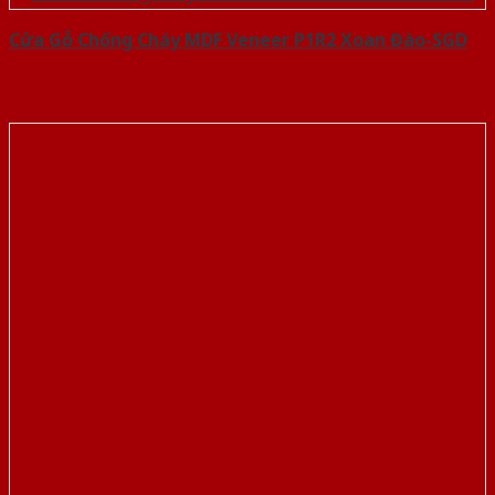
Cửa Gỗ Chống Cháy MDF Veneer P1R2 Xoan Đào-SGD