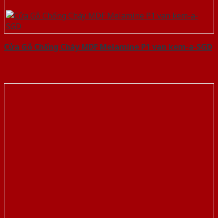
Cửa Gỗ Chống Cháy MDF Melamine P1 van kem-a-SGD