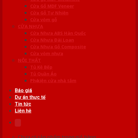
Cửa Gỗ MDF Veneer
Cửa Gỗ Tự Nhiên
Cửa vòm gỗ
CỬA NHỰA
Cửa Nhựa ABS Hàn Quốc
Cửa Nhựa Đài Loan
Cửa Nhựa Gỗ Composite
Cửa vòm nhựa
NỘI THẤT
Tủ Kệ Bếp
Tủ Quần Áo
Phụ kiện cửa nhà tắm
Báo giá
Dự án thực tế
Tin tức
Liên hệ
Chưa có sản phẩm trong giỏ hàng.