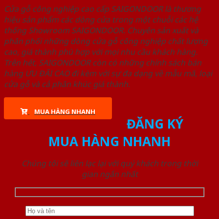
Cửa gỗ công nghiệp cao cấp SAIGONDOOR là thương
hiệu sản phẩm các dòng cửa trong một chuỗi các hệ
thống Showroom SAIGONDOOR. Chuyên sản xuất và
phân phối những dòng cửa gỗ công nghiệp chất lượng
cao, giá thành phù hợp với mọi nhu cầu khách hàng.
Trên hết, SAIGONDOOR còn có những chính sách bán
hàng ƯU ĐÃI CAO đi kèm với sự đa dạng về mẫu mã, loại
cửa gỗ và cả phân khúc giá thành.
MUA HÀNG NHANH
ĐĂNG KÝ
MUA HÀNG NHANH
Chúng tôi sẽ liên lạc lại với quý khách trong thời
gian ngắn nhất