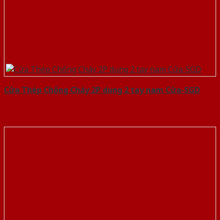
Cửa Thép Chống Cháy 2P dung 2 tay nam Cửa-SGD