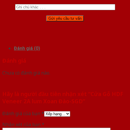
Đánh giá (0)
Đánh giá
Chưa có đánh giá nào.
Hãy là người đầu tiên nhận xét “Cửa Gỗ HDF
Veneer 2A lum Xoan Đào-SGD”
Đánh giá của bạn
*
Nhận xét của bạn
*