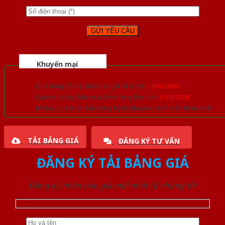
Khuyến mại
Quà tặng đồ nội thất trang trí lên đến
1.000.000đ
Giảm trực tiếp khi mua đơn hàng lớn hơn
3.000.000đ
Nhiều ưu đãi lớn khi đăng ký tài khoản thành viên thân thiết
TẢI BẢNG GIÁ
ĐĂNG KÝ TƯ VẤN
ĐĂNG KÝ TẢI BẢNG GIÁ
Đăng ký nhận báo giá mới nhất từ chúng tôi