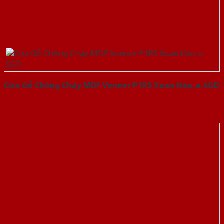
Cửa Gỗ Chống Cháy MDF Veneer P1R5 Xoan Đào-a-SGD