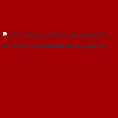
Cửa Gỗ Chống Cháy MDF Laminate van ngang-SGD