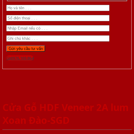
Gọi 0976.169.864
Cửa Gỗ HDF Veneer 2A lum
Xoan Đào-SGD