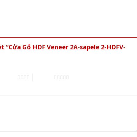
ét “Cửa Gỗ HDF Veneer 2A-sapele 2-HDFV-
of 5 stars
5 of 5 stars