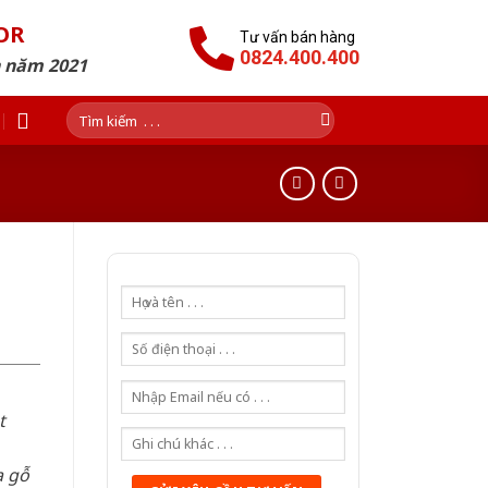
OR
Tư vấn bán hàng
0824.400.400
n năm 2021
Tìm
kiếm:
t
a gỗ