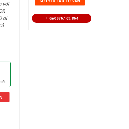
 với
OR
 đi
Gọi 0976.169.864
cả
hiết
N