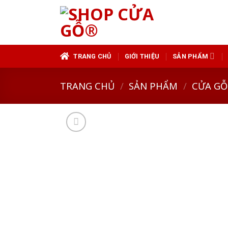
Skip
to
content
TRANG CHỦ
GIỚI THIỆU
SẢN PHẨM
TRANG CHỦ
/
SẢN PHẨM
/
CỬA GỖ