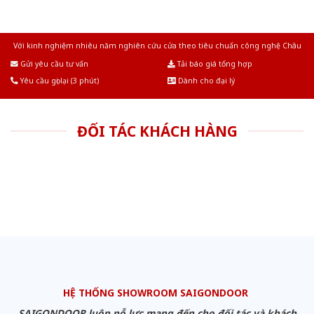
Với kinh nghiệm nhiêu năm nghiên cứu cửa theo tiêu chuẩn công nghệ Châu
Âu.Chúng tôi tự tin là nhà sản xuất & cung cấp hàng đầu tại Việt Nam!
Gửi yêu cầu tư vấn
Tải báo giá tổng hợp
Yêu cầu gọi lại (3 phút)
Dành cho đại lý
ĐỐI TÁC KHÁCH HÀNG
HỆ THỐNG SHOWROOM SAIGONDOOR
SAIGONDOOR luôn nỗ lực mang đến cho đối tác và khách