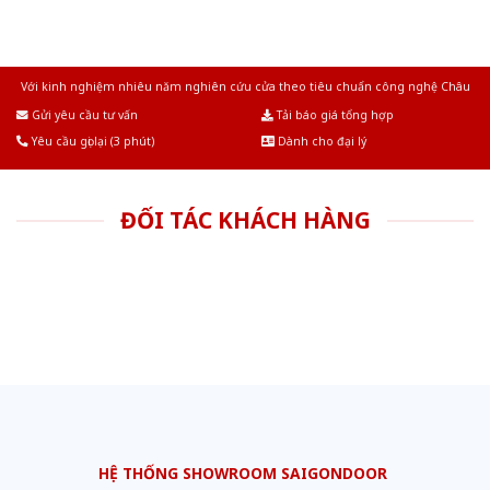
Với kinh nghiệm nhiêu năm nghiên cứu cửa theo tiêu chuẩn công nghệ Châu
Âu.Chúng tôi tự tin là nhà sản xuất & cung cấp hàng đầu tại Việt Nam!
Gửi yêu cầu tư vấn
Tải báo giá tổng hợp
Yêu cầu gọi lại (3 phút)
Dành cho đại lý
ĐỐI TÁC KHÁCH HÀNG
HỆ THỐNG SHOWROOM SAIGONDOOR