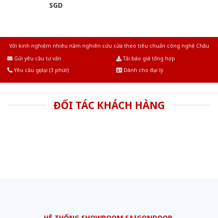
SGD
Với kinh nghiệm nhiêu năm nghiên cứu cửa theo tiêu chuẩn công nghệ Châu
Âu.Chúng tôi tự tin là nhà sản xuất & cung cấp hàng đầu tại Việt Nam!
Gửi yêu cầu tư vấn
Tải báo giá tổng hợp
Yêu cầu gọi lại (3 phút)
Dành cho đại lý
ĐỐI TÁC KHÁCH HÀNG
HỆ THỐNG SHOWROOM SAIGONDOOR