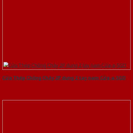
Cửa Thép Chống Cháy 2P dung 2 tay nam Cửa-a-SGD