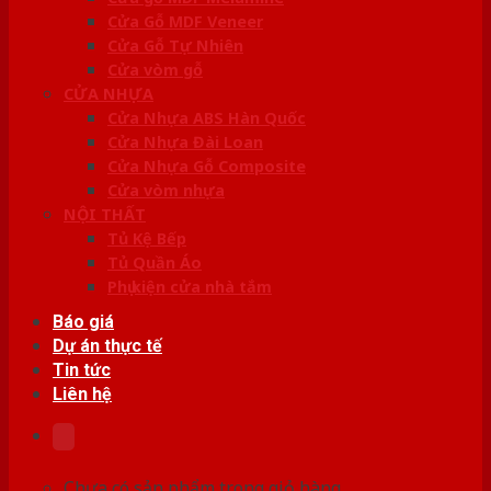
Cửa Gỗ MDF Veneer
Cửa Gỗ Tự Nhiên
Cửa vòm gỗ
CỬA NHỰA
Cửa Nhựa ABS Hàn Quốc
Cửa Nhựa Đài Loan
Cửa Nhựa Gỗ Composite
Cửa vòm nhựa
NỘI THẤT
Tủ Kệ Bếp
Tủ Quần Áo
Phụ kiện cửa nhà tắm
Báo giá
Dự án thực tế
Tin tức
Liên hệ
Chưa có sản phẩm trong giỏ hàng.