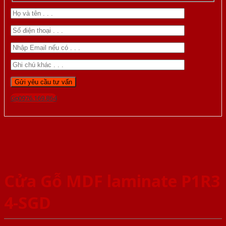
Gọi 0976.169.864
Cửa Gỗ MDF laminate P1R3
4-SGD