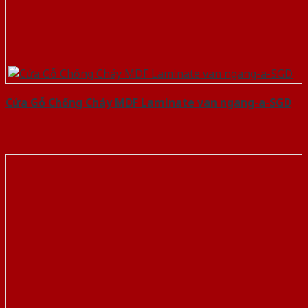
Cửa Gỗ Chống Cháy MDF Laminate van ngang-a-SGD