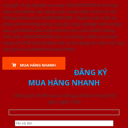
Cửa gỗ công nghiệp cao cấp SAIGONDOOR là thương
hiệu sản phẩm các dòng cửa trong một chuỗi các hệ
thống Showroom SAIGONDOOR. Chuyên sản xuất và
phân phối những dòng cửa gỗ công nghiệp chất lượng
cao, giá thành phù hợp với mọi nhu cầu khách hàng.
Trên hết, SAIGONDOOR còn có những chính sách bán
hàng ƯU ĐÃI CAO đi kèm với sự đa dạng về mẫu mã, loại
cửa gỗ và cả phân khúc giá thành.
MUA HÀNG NHANH
ĐĂNG KÝ
MUA HÀNG NHANH
Chúng tôi sẽ liên lạc lại với quý khách trong thời
gian ngắn nhất