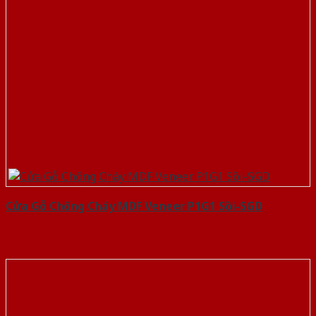
Cửa Gỗ Chống Cháy MDF Veneer P1G1 Sồi-SGD