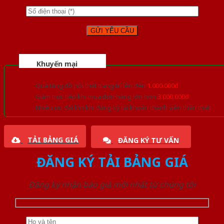
Khuyến mại
Quà tặng đồ nội thất trang trí lên đến
1.000.000đ
Giảm trực tiếp khi mua đơn hàng lớn hơn
3.000.000đ
Nhiều ưu đãi lớn khi đăng ký tài khoản thành viên thân thiết
TẢI BẢNG GIÁ
ĐĂNG KÝ TƯ VẤN
ĐĂNG KÝ TẢI BẢNG GIÁ
Đăng ký nhận báo giá mới nhất từ chúng tôi