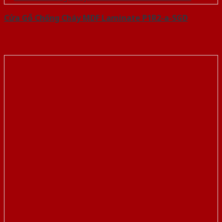
Cửa Gỗ Chống Cháy MDF Laminate P1R2-a-SGD