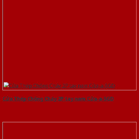
Cửa Thép Chống Cháy 2P tay nam Cửa-a-SGD