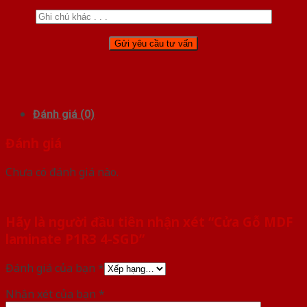
Đánh giá (0)
Đánh giá
Chưa có đánh giá nào.
Hãy là người đầu tiên nhận xét “Cửa Gỗ MDF
laminate P1R3 4-SGD”
Đánh giá của bạn
*
Nhận xét của bạn
*