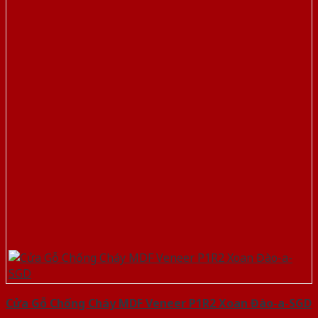
Cửa Gỗ Chống Cháy MDF Veneer P1R2 Xoan Đào-a-SGD