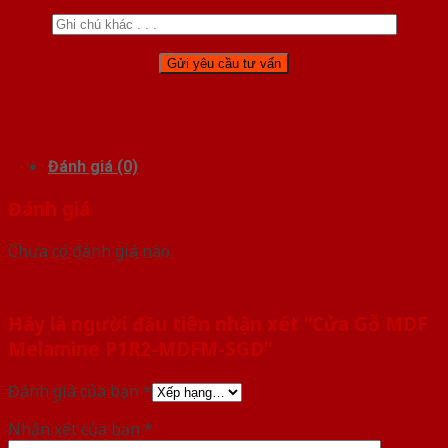
Đánh giá (0)
Đánh giá
Chưa có đánh giá nào.
Hãy là người đầu tiên nhận xét “Cửa Gỗ MDF
Melamine P1R2-MDFM-SGD”
Đánh giá của bạn
*
Nhận xét của bạn
*