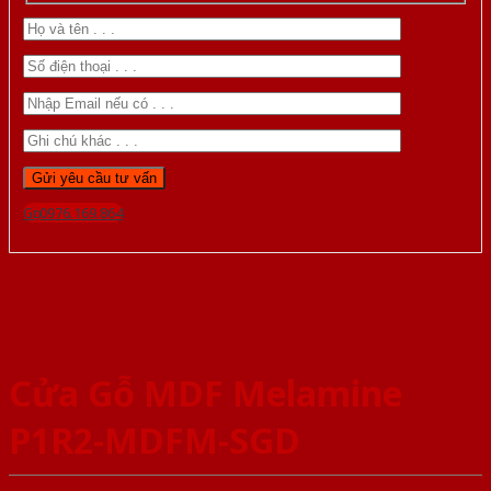
Gọi 0976.169.864
Cửa Gỗ MDF Melamine
P1R2-MDFM-SGD