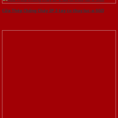
Cửa Thép Chống Cháy 2P 2 tay co thuy luc-a-SGD