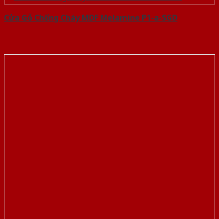
Cửa Gỗ Chống Cháy MDF Melamine P1-a-SGD