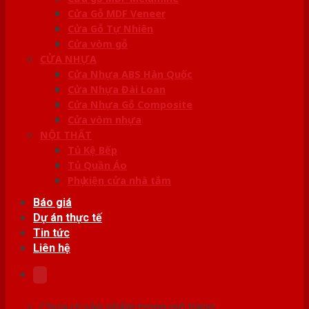
Cửa Gỗ MDF Veneer
Cửa Gỗ Tự Nhiên
Cửa vòm gỗ
CỬA NHỰA
Cửa Nhựa ABS Hàn Quốc
Cửa Nhựa Đài Loan
Cửa Nhựa Gỗ Composite
Cửa vòm nhựa
NỘI THẤT
Tủ Kệ Bếp
Tủ Quần Áo
Phụ kiện cửa nhà tắm
Báo giá
Dự án thực tế
Tin tức
Liên hệ
Chưa có sản phẩm trong giỏ hàng.