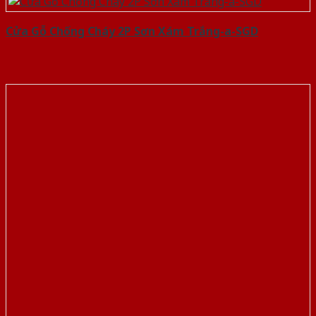
Cửa Gỗ Chống Cháy 2P Sơn Xám Trắng-a-SGD