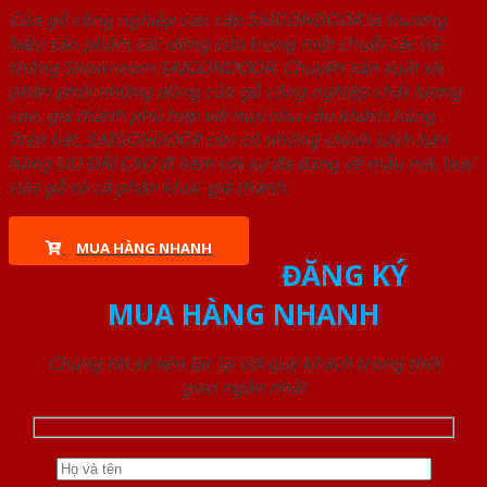
Cửa gỗ công nghiệp cao cấp SAIGONDOOR là thương
hiệu sản phẩm các dòng cửa trong một chuỗi các hệ
thống Showroom SAIGONDOOR. Chuyên sản xuất và
phân phối những dòng cửa gỗ công nghiệp chất lượng
cao, giá thành phù hợp với mọi nhu cầu khách hàng.
Trên hết, SAIGONDOOR còn có những chính sách bán
hàng ƯU ĐÃI CAO đi kèm với sự đa dạng về mẫu mã, loại
cửa gỗ và cả phân khúc giá thành.
MUA HÀNG NHANH
ĐĂNG KÝ
MUA HÀNG NHANH
Chúng tôi sẽ liên lạc lại với quý khách trong thời
gian ngắn nhất