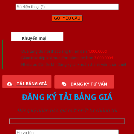
Khuyến mại
Quà tặng đồ nội thất trang trí lên đến
1.000.000đ
Giảm trực tiếp khi mua đơn hàng lớn hơn
3.000.000đ
Nhiều ưu đãi lớn khi đăng ký tài khoản thành viên thân thiết
TẢI BẢNG GIÁ
ĐĂNG KÝ TƯ VẤN
ĐĂNG KÝ TẢI BẢNG GIÁ
Đăng ký nhận báo giá mới nhất từ chúng tôi