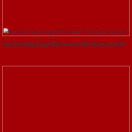
Cửa Gỗ Chống Cháy MDF Veneer P1R2 Căm Xe-a-SGD