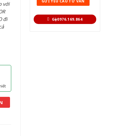
 với
OR
 đi
Gọi 0976.169.864
cả
hiết
N