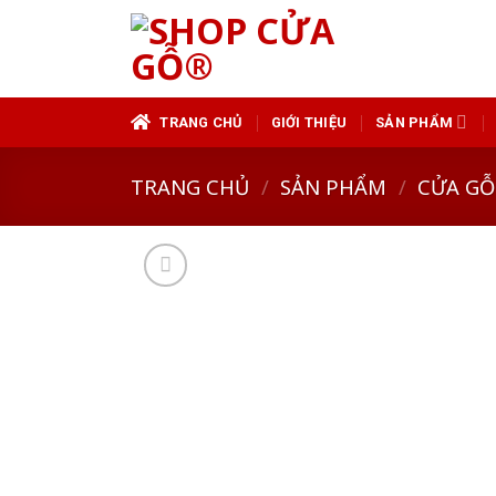
Skip
to
content
TRANG CHỦ
GIỚI THIỆU
SẢN PHẨM
TRANG CHỦ
/
SẢN PHẨM
/
CỬA GỖ