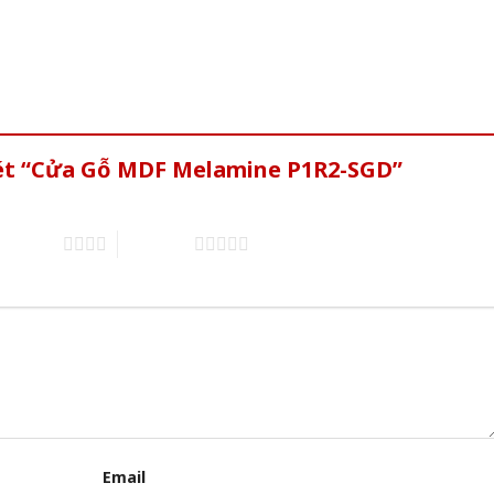
xét “Cửa Gỗ MDF Melamine P1R2-SGD”
of 5 stars
5 of 5 stars
Email