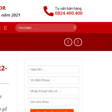
OR
Tư vấn bán hàng
0824.400.400
n năm 2021
Tìm
kiếm:
2-
t
a gỗ