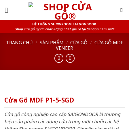
Skip
to
content
HỆ THỐNG SHOWROOM SAIGONDOOR
Shop cửa gỗ uy tín chất lượng nhất giá rẻ tại Sài Gòn năm 2021
TRANG CHỦ
/
SẢN PHẨM
/
CỬA GỖ
/
CỬA GỖ MDF
VENEER
Cửa Gỗ MDF P1-5-SGD
Cửa gỗ công nghiệp cao cấp SAIGONDOOR là thương
hiệu sản phẩm các dòng cửa trong một chuỗi các hệ
thống Showroom SAIGONDOOR. Chuyên sản xuất và