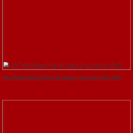
Cửa Thép Chống Cháy 2P dung 2 tay nam Cửa-SGD