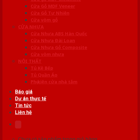
Cửa Gỗ MDF Veneer
Cửa Gỗ Tự Nhiên
Cửa vòm gỗ
CỬA NHỰA
Cửa Nhựa ABS Hàn Quốc
Cửa Nhựa Đài Loan
Cửa Nhựa Gỗ Composite
Cửa vòm nhựa
NỘI THẤT
Tủ Kệ Bếp
Tủ Quần Áo
Phụ kiện cửa nhà tắm
Báo giá
Dự án thực tế
Tin tức
Liên hệ
Chưa có sản phẩm trong giỏ hàng.