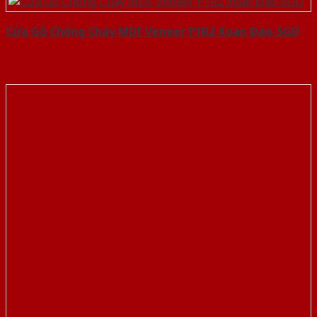
Cửa Gỗ Chống Cháy MDF Veneer P1R2 Xoan Đào-SGD