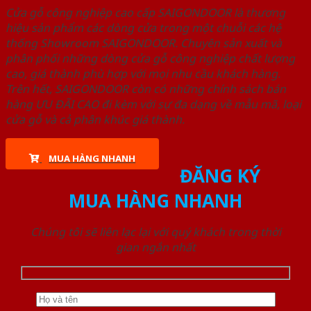
Cửa gỗ công nghiệp cao cấp SAIGONDOOR là thương
hiệu sản phẩm các dòng cửa trong một chuỗi các hệ
thống Showroom SAIGONDOOR. Chuyên sản xuất và
phân phối những dòng cửa gỗ công nghiệp chất lượng
cao, giá thành phù hợp với mọi nhu cầu khách hàng.
Trên hết, SAIGONDOOR còn có những chính sách bán
hàng ƯU ĐÃI CAO đi kèm với sự đa dạng về mẫu mã, loại
cửa gỗ và cả phân khúc giá thành.
MUA HÀNG NHANH
ĐĂNG KÝ
MUA HÀNG NHANH
Chúng tôi sẽ liên lạc lại với quý khách trong thời
gian ngắn nhất