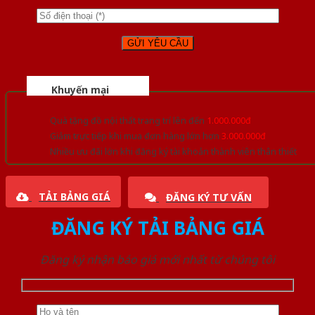
Khuyến mại
Quà tặng đồ nội thất trang trí lên đến
1.000.000đ
Giảm trực tiếp khi mua đơn hàng lớn hơn
3.000.000đ
Nhiều ưu đãi lớn khi đăng ký tài khoản thành viên thân thiết
TẢI BẢNG GIÁ
ĐĂNG KÝ TƯ VẤN
ĐĂNG KÝ TẢI BẢNG GIÁ
Đăng ký nhận báo giá mới nhất từ chúng tôi