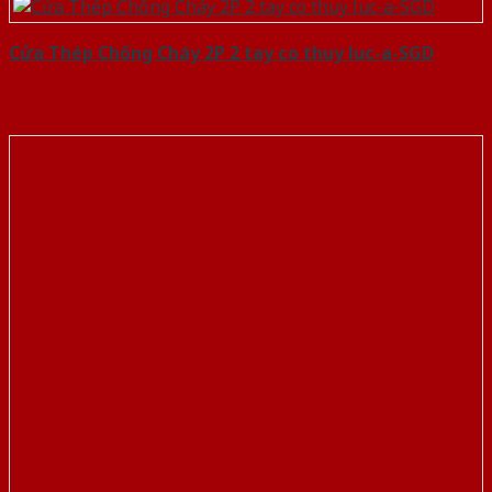
Cửa Thép Chống Cháy 2P 2 tay co thuy luc-a-SGD