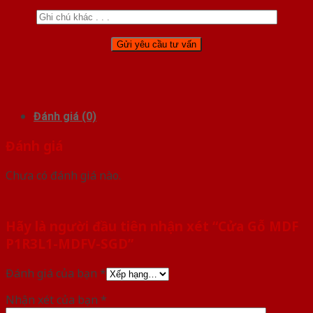
Đánh giá (0)
Đánh giá
Chưa có đánh giá nào.
Hãy là người đầu tiên nhận xét “Cửa Gỗ MDF
P1R3L1-MDFV-SGD”
Đánh giá của bạn
*
Nhận xét của bạn
*