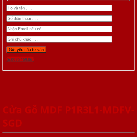
Gọi 0976.169.864
Cửa Gỗ MDF P1R3L1-MDFV-
SGD