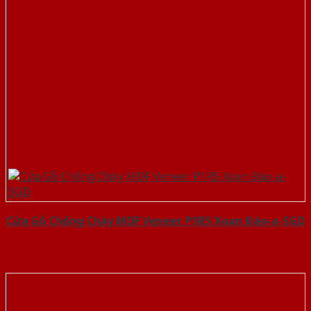
Cửa Gỗ Chống Cháy MDF Veneer P1R5 Xoan Đào-a-SGD