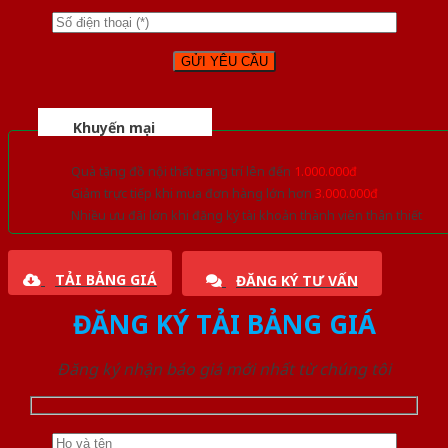
Khuyến mại
Quà tặng đồ nội thất trang trí lên đến
1.000.000đ
Giảm trực tiếp khi mua đơn hàng lớn hơn
3.000.000đ
Nhiều ưu đãi lớn khi đăng ký tài khoản thành viên thân thiết
TẢI BẢNG GIÁ
ĐĂNG KÝ TƯ VẤN
ĐĂNG KÝ TẢI BẢNG GIÁ
Đăng ký nhận báo giá mới nhất từ chúng tôi