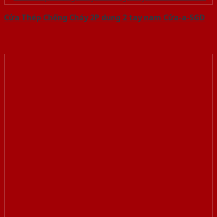
Cửa Thép Chống Cháy 2P dung 2 tay nam Cửa-a-SGD