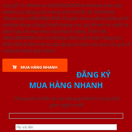
Cửa gỗ Tự Nhiên tại SAIGONDOOR là thương hiệu sản
phẩm các dòng cửa trong một chuỗi các hệ thống
Showroom SAIGONDOOR. Chuyên sản xuất và phân phối
những dòng cửa gỗ chất lượng cao, giá thành rẻ nhất và
phù hợp với mọi nhu cầu khách hàng. Trên hết,
SAIGONDOOR còn có những chính sách bán hàng ƯU
ĐÃI CAO đi kèm với sự đa dạng về mẫu mã, loại cửa gỗ và
cả phân khúc giá thành.
MUA HÀNG NHANH
ĐĂNG KÝ
MUA HÀNG NHANH
Chúng tôi sẽ liên lạc lại với quý khách trong thời
gian ngắn nhất