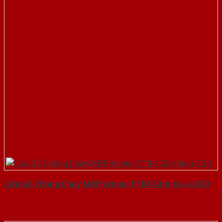
Cửa Gỗ Chống Cháy MDF Veneer P1R4 Căm Xe-a-SGD