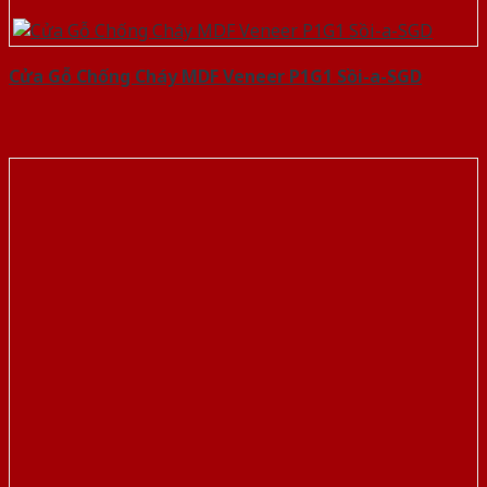
Cửa Gỗ Chống Cháy MDF Veneer P1G1 Sồi-a-SGD