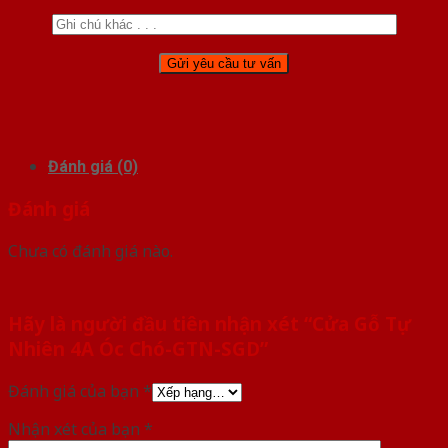
Đánh giá (0)
Đánh giá
Chưa có đánh giá nào.
Hãy là người đầu tiên nhận xét “Cửa Gỗ Tự
Nhiên 4A Óc Chó-GTN-SGD”
Đánh giá của bạn
*
Nhận xét của bạn
*