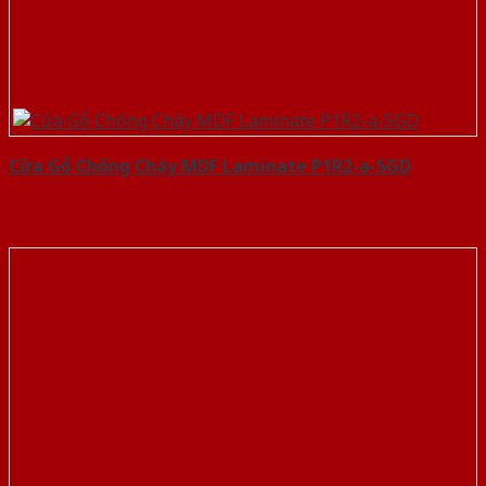
Cửa Gỗ Chống Cháy MDF Laminate P1R2-a-SGD