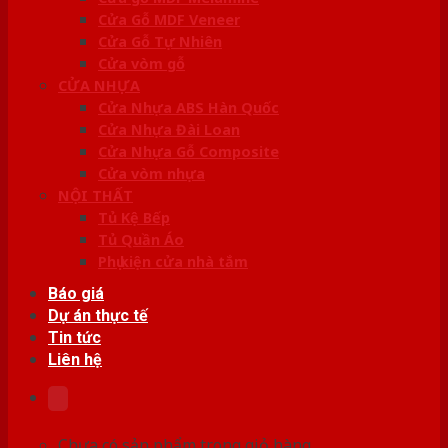
Cửa Gỗ MDF Veneer
Cửa Gỗ Tự Nhiên
Cửa vòm gỗ
CỬA NHỰA
Cửa Nhựa ABS Hàn Quốc
Cửa Nhựa Đài Loan
Cửa Nhựa Gỗ Composite
Cửa vòm nhựa
NỘI THẤT
Tủ Kệ Bếp
Tủ Quần Áo
Phụ kiện cửa nhà tắm
Báo giá
Dự án thực tế
Tin tức
Liên hệ
Chưa có sản phẩm trong giỏ hàng.