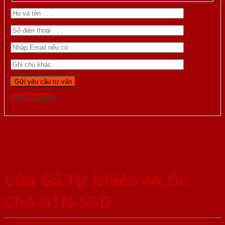
Gọi 0976.169.864
Cửa Gỗ Tự Nhiên 4A Óc
Chó-GTN-SGD