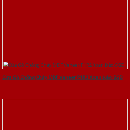
Cửa Gỗ Chống Cháy MDF Veneer P1R2 Xoan Đào-SGD