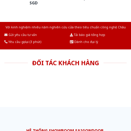
SGD
Với kinh nghiệm nhiêu năm nghiên cứu cửa theo tiêu chuẩn công nghệ Châu
Âu.Chúng tôi tự tin là nhà sản xuất & cung cấp hàng đầu tại Việt Nam!
Gửi yêu cầu tư vấn
Tải báo giá tổng hợp
Yêu cầu gọi lại (3 phút)
Dành cho đại lý
ĐỐI TÁC KHÁCH HÀNG
HỆ THỐNG SHOWROOM SAIGONDOOR