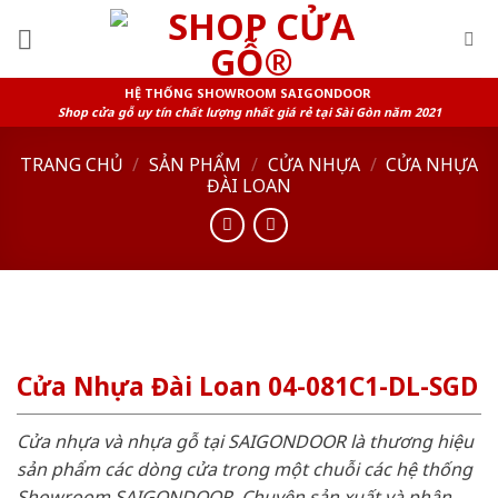
Skip
to
content
HỆ THỐNG SHOWROOM SAIGONDOOR
Shop cửa gỗ uy tín chất lượng nhất giá rẻ tại Sài Gòn năm 2021
TRANG CHỦ
/
SẢN PHẨM
/
CỬA NHỰA
/
CỬA NHỰA
ĐÀI LOAN
Cửa Nhựa Đài Loan 04-081C1-DL-SGD
Cửa nhựa và nhựa gỗ tại SAIGONDOOR là thương hiệu
sản phẩm các dòng cửa trong một chuỗi các hệ thống
Showroom SAIGONDOOR. Chuyên sản xuất và phân