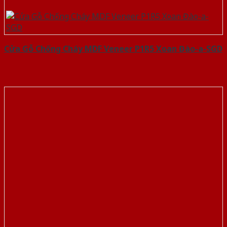
Cửa Gỗ Chống Cháy MDF Veneer P1R5 Xoan Đào-a-SGD