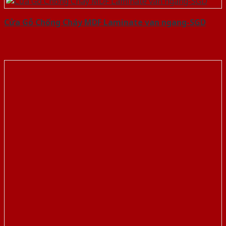
Cửa Gỗ Chống Cháy MDF Laminate van ngang-SGD