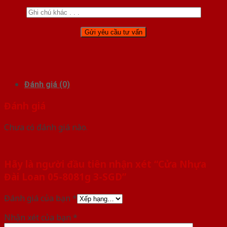
Đánh giá (0)
Đánh giá
Chưa có đánh giá nào.
Hãy là người đầu tiên nhận xét “Cửa Nhựa
Đài Loan 05-8081g 3-SGD”
Đánh giá của bạn
*
Nhận xét của bạn
*