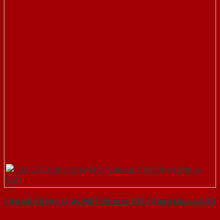
Cửa Gỗ Chống Cháy MDF Veneer P1R2 Xoan Đào-a-SGD