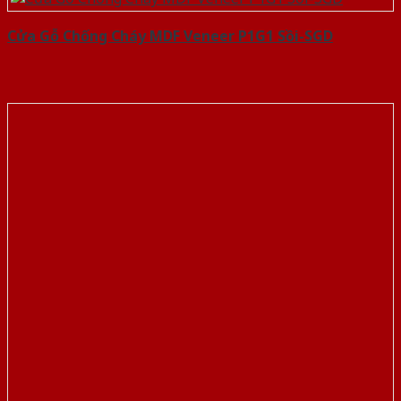
Cửa Gỗ Chống Cháy MDF Veneer P1G1 Sồi-SGD