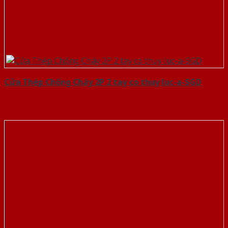
Cửa Thép Chống Cháy 2P 2 tay co thuy luc-a-SGD