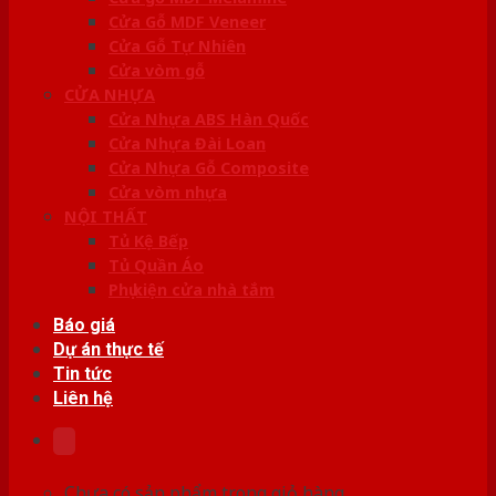
Cửa Gỗ MDF Veneer
Cửa Gỗ Tự Nhiên
Cửa vòm gỗ
CỬA NHỰA
Cửa Nhựa ABS Hàn Quốc
Cửa Nhựa Đài Loan
Cửa Nhựa Gỗ Composite
Cửa vòm nhựa
NỘI THẤT
Tủ Kệ Bếp
Tủ Quần Áo
Phụ kiện cửa nhà tắm
Báo giá
Dự án thực tế
Tin tức
Liên hệ
Chưa có sản phẩm trong giỏ hàng.