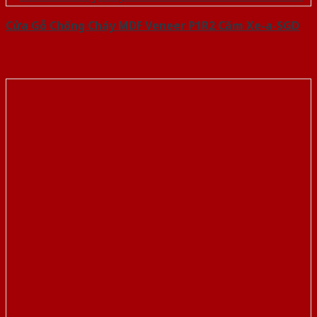
Cửa Gỗ Chống Cháy MDF Veneer P1R2 Căm Xe-a-SGD