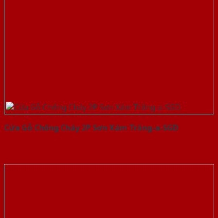
Cửa Gỗ Chống Cháy 2P Sơn Xám Trắng-a-SGD