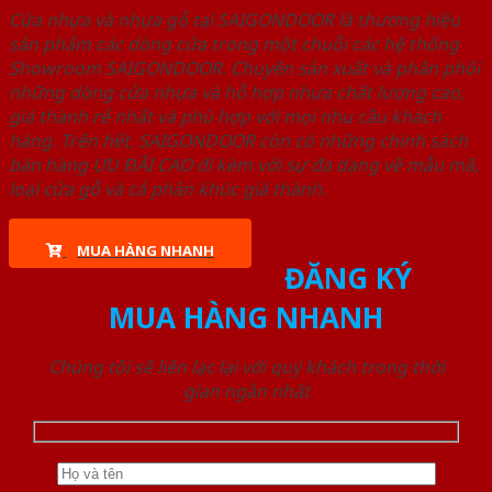
Cửa nhựa và nhựa gỗ tại SAIGONDOOR là thương hiệu
sản phẩm các dòng cửa trong một chuỗi các hệ thống
Showroom SAIGONDOOR. Chuyên sản xuất và phân phối
những dòng cửa nhựa và hỗ hợp nhựa chất lượng cao,
giá thành rẻ nhất và phù hợp với mọi nhu cầu khách
hàng. Trên hết, SAIGONDOOR còn có những chính sách
bán hàng ƯU ĐÃI CAO đi kèm với sự đa dạng về mẫu mã,
loại cửa gỗ và cả phân khúc giá thành.
MUA HÀNG NHANH
ĐĂNG KÝ
MUA HÀNG NHANH
Chúng tôi sẽ liên lạc lại với quý khách trong thời
gian ngắn nhất