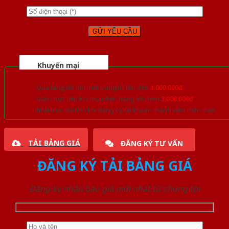
Khuyến mại
Quà tặng đồ nội thất trang trí lên đến
1.000.000đ
Giảm trực tiếp khi mua đơn hàng lớn hơn
3.000.000đ
Nhiều ưu đãi lớn khi đăng ký tài khoản thành viên thân thiết
TẢI BẢNG GIÁ
ĐĂNG KÝ TƯ VẤN
ĐĂNG KÝ TẢI BẢNG GIÁ
Đăng ký nhận báo giá mới nhất từ chúng tôi