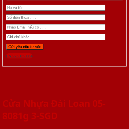
Gọi 0976.169.864
Cửa Nhựa Đài Loan 05-
8081g 3-SGD