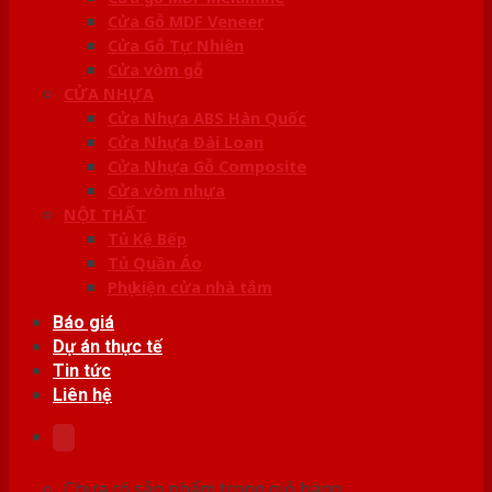
Cửa Gỗ MDF Veneer
Cửa Gỗ Tự Nhiên
Cửa vòm gỗ
CỬA NHỰA
Cửa Nhựa ABS Hàn Quốc
Cửa Nhựa Đài Loan
Cửa Nhựa Gỗ Composite
Cửa vòm nhựa
NỘI THẤT
Tủ Kệ Bếp
Tủ Quần Áo
Phụ kiện cửa nhà tắm
Báo giá
Dự án thực tế
Tin tức
Liên hệ
Chưa có sản phẩm trong giỏ hàng.