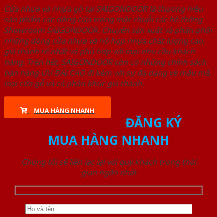
Cửa nhựa và nhựa gỗ tại SAIGONDOOR là thương hiệu
sản phẩm các dòng cửa trong một chuỗi các hệ thống
Showroom SAIGONDOOR. Chuyên sản xuất và phân phối
những dòng cửa nhựa và hỗ hợp nhựa chất lượng cao,
giá thành rẻ nhất và phù hợp với mọi nhu cầu khách
hàng. Trên hết, SAIGONDOOR còn có những chính sách
bán hàng ƯU ĐÃI CAO đi kèm với sự đa dạng về mẫu mã,
loại cửa gỗ và cả phân khúc giá thành.
MUA HÀNG NHANH
ĐĂNG KÝ
MUA HÀNG NHANH
Chúng tôi sẽ liên lạc lại với quý khách trong thời
gian ngắn nhất