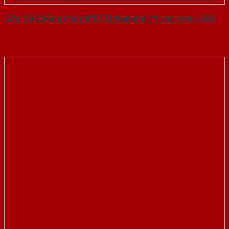
Cửa Gỗ Chống Cháy MDF Melamine P1 van kem-SGD