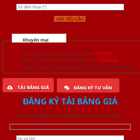
Khuyến mại
Quà tặng đồ nội thất trang trí lên đến
1.000.000đ
Giảm trực tiếp khi mua đơn hàng lớn hơn
3.000.000đ
Nhiều ưu đãi lớn khi đăng ký tài khoản thành viên thân thiết
TẢI BẢNG GIÁ
ĐĂNG KÝ TƯ VẤN
ĐĂNG KÝ TẢI BẢNG GIÁ
Đăng ký nhận báo giá mới nhất từ chúng tôi