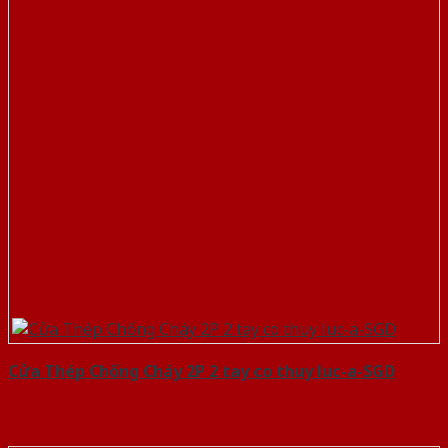
Cửa Thép Chống Cháy 2P 2 tay co thuy luc-a-SGD