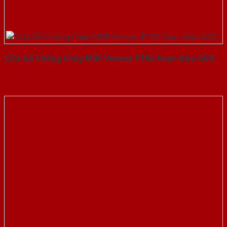
Cửa Gỗ Chống Cháy MDF Veneer P1R2 Xoan Đào-SGD