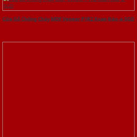
Cửa Gỗ Chống Cháy MDF Veneer P1R2 Xoan Đào-a-SGD