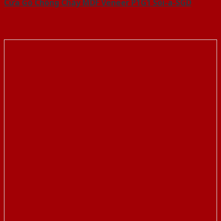
Cửa Gỗ Chống Cháy MDF Veneer P1G1 Sồi-a-SGD