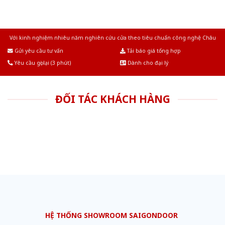
Với kinh nghiệm nhiêu năm nghiên cứu cửa theo tiêu chuẩn công nghệ Châu
Âu.Chúng tôi tự tin là nhà sản xuất & cung cấp hàng đầu tại Việt Nam!
Gửi yêu cầu tư vấn
Tải báo giá tổng hợp
Yêu cầu gọi lại (3 phút)
Dành cho đại lý
ĐỐI TÁC KHÁCH HÀNG
HỆ THỐNG SHOWROOM SAIGONDOOR