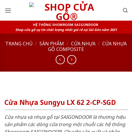
Skip
to
content
HỆ THỐNG SHOWROOM SAIGONDOOR
Shop cửa gỗ uy tín chất lượng nhất giá rẻ tại Sài Gòn năm 2021
TRANG CHỦ
/
SẢN PHẨM
/
CỬA NHỰA
/
CỬA NHỰA
GỖ COMPOSITE
Cửa Nhựa Sungyu LX 62 2-CP-SGD
Cửa nhựa và nhựa gỗ tại SAIGONDOOR là thương hiệu
sản phẩm các dòng cửa trong một chuỗi các hệ thống
Showroom SAIGONDOOR. Chuyên sản xuất và phân