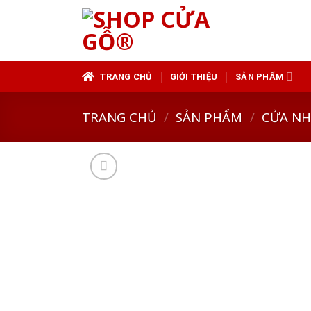
Skip
to
content
TRANG CHỦ
GIỚI THIỆU
SẢN PHẨM
TRANG CHỦ
/
SẢN PHẨM
/
CỬA N