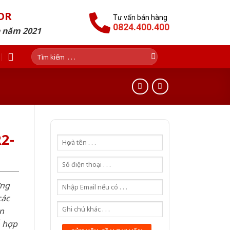
OR
Tư vấn bán hàng
0824.400.400
n năm 2021
Tìm
kiếm:
2-
ơng
các
n
ỗ hợp