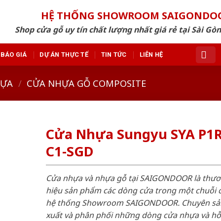
HỆ THỐNG SHOWROOM SAIGONDO
Shop cửa gỗ uy tín chất lượng nhất giá rẻ tại Sài Gò
BÁO GIÁ
DỰ ÁN THỰC TẾ
TIN TỨC
LIÊN HỆ
HỰA
/
CỬA NHỰA GỖ COMPOSITE
Cửa Nhựa Sungyu SYA P1R
C1-SGD
Cửa nhựa và nhựa gỗ tại SAIGONDOOR là thư
hiệu sản phẩm các dòng cửa trong một chuỗi 
hệ thống Showroom SAIGONDOOR. Chuyên sả
xuất và phân phối những dòng cửa nhựa và h