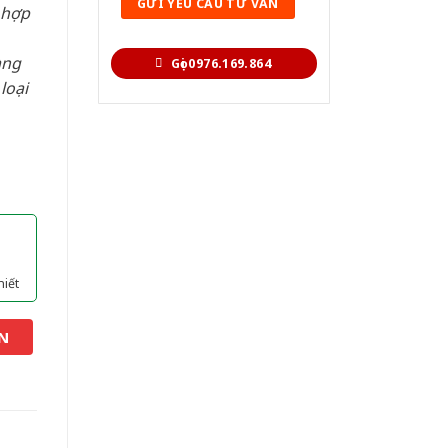
 hợp
àng
Gọi 0976.169.864
loại
hiết
N