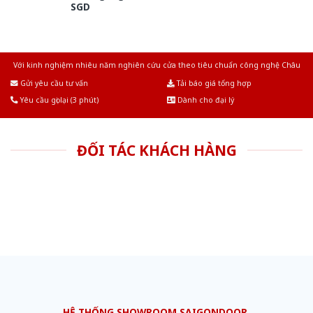
SGD
Với kinh nghiệm nhiêu năm nghiên cứu cửa theo tiêu chuẩn công nghệ Châu
Âu.Chúng tôi tự tin là nhà sản xuất & cung cấp hàng đầu tại Việt Nam!
Gửi yêu cầu tư vấn
Tải báo giá tổng hợp
Yêu cầu gọi lại (3 phút)
Dành cho đại lý
ĐỐI TÁC KHÁCH HÀNG
HỆ THỐNG SHOWROOM SAIGONDOOR