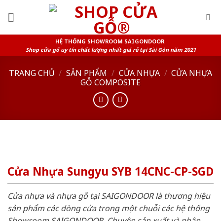
Skip
to
content
HỆ THỐNG SHOWROOM SAIGONDOOR
Shop cửa gỗ uy tín chất lượng nhất giá rẻ tại Sài Gòn năm 2021
TRANG CHỦ
/
SẢN PHẨM
/
CỬA NHỰA
/
CỬA NHỰA
GỖ COMPOSITE
Cửa Nhựa Sungyu SYB 14CNC-CP-SGD
Cửa nhựa và nhựa gỗ tại SAIGONDOOR là thương hiệu
sản phẩm các dòng cửa trong một chuỗi các hệ thống
Showroom SAIGONDOOR. Chuyên sản xuất và phân