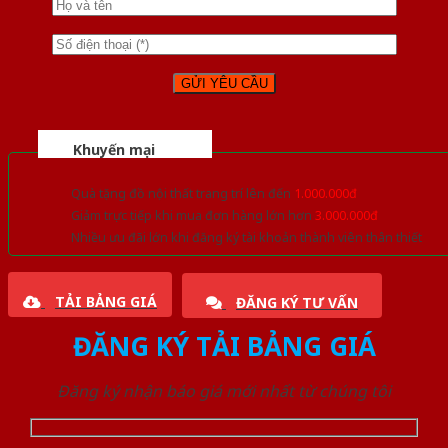
Khuyến mại
Quà tặng đồ nội thất trang trí lên đến
1.000.000đ
Giảm trực tiếp khi mua đơn hàng lớn hơn
3.000.000đ
Nhiều ưu đãi lớn khi đăng ký tài khoản thành viên thân thiết
TẢI BẢNG GIÁ
ĐĂNG KÝ TƯ VẤN
ĐĂNG KÝ TẢI BẢNG GIÁ
Đăng ký nhận báo giá mới nhất từ chúng tôi