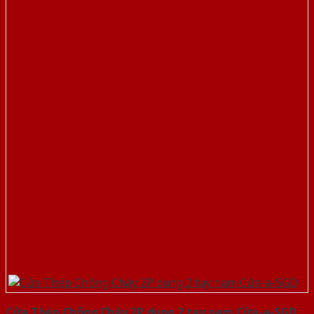
Cửa Thép Chống Cháy 2P dung 2 tay nam Cửa-a-SGD