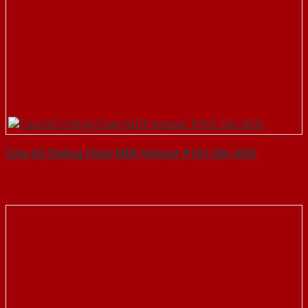
Cửa Gỗ Chống Cháy MDF Veneer P1G1 Sồi-SGD