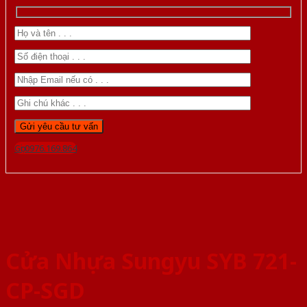
Gọi 0976.169.864
Cửa Nhựa Sungyu SYB 721-
CP-SGD