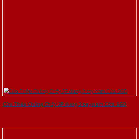
Cửa Thép Chống Cháy 2P dung 2 tay nam Cửa-SGD