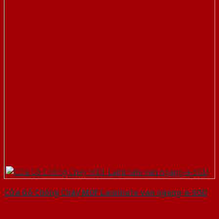
Cửa Gỗ Chống Cháy MDF Laminate van ngang-a-SGD