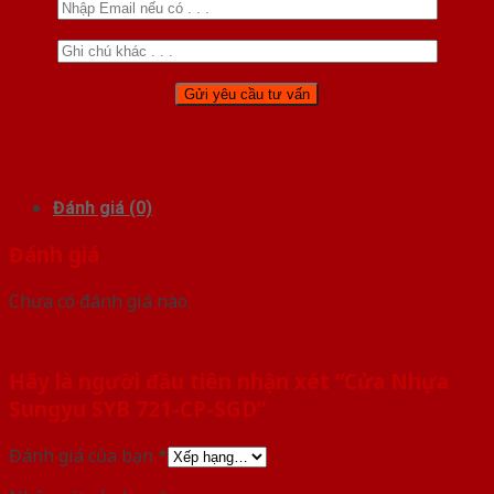
Đánh giá (0)
Đánh giá
Chưa có đánh giá nào.
Hãy là người đầu tiên nhận xét “Cửa Nhựa
Sungyu SYB 721-CP-SGD”
Đánh giá của bạn
*