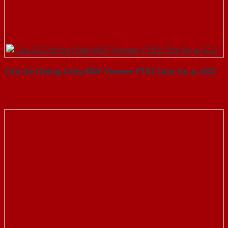
Cửa Gỗ Chống Cháy MDF Veneer P1R2 Căm Xe-a-SGD