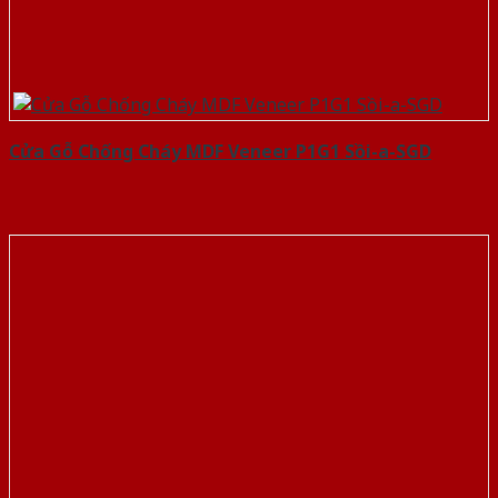
Cửa Gỗ Chống Cháy MDF Veneer P1G1 Sồi-a-SGD