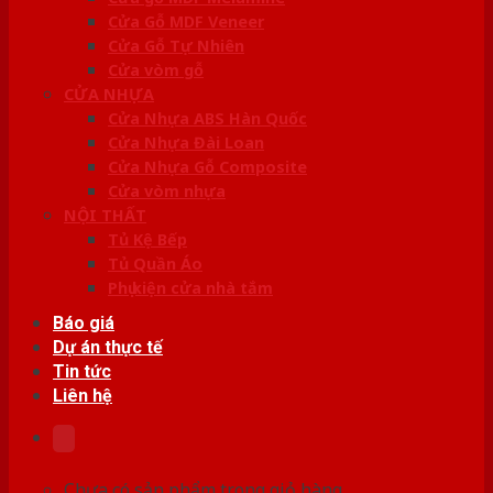
Cửa Gỗ MDF Veneer
Cửa Gỗ Tự Nhiên
Cửa vòm gỗ
CỬA NHỰA
Cửa Nhựa ABS Hàn Quốc
Cửa Nhựa Đài Loan
Cửa Nhựa Gỗ Composite
Cửa vòm nhựa
NỘI THẤT
Tủ Kệ Bếp
Tủ Quần Áo
Phụ kiện cửa nhà tắm
Báo giá
Dự án thực tế
Tin tức
Liên hệ
Chưa có sản phẩm trong giỏ hàng.