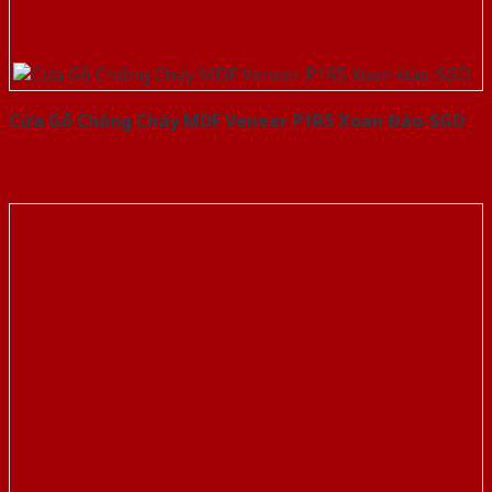
Cửa Gỗ Chống Cháy MDF Veneer P1R5 Xoan Đào-SGD