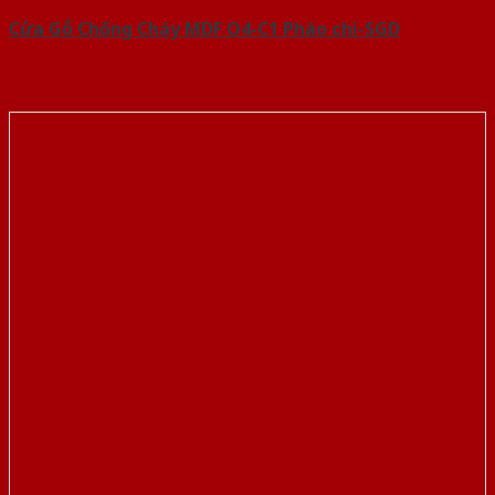
Cửa Gỗ Chống Cháy MDF O4-C1 Phào chi-SGD