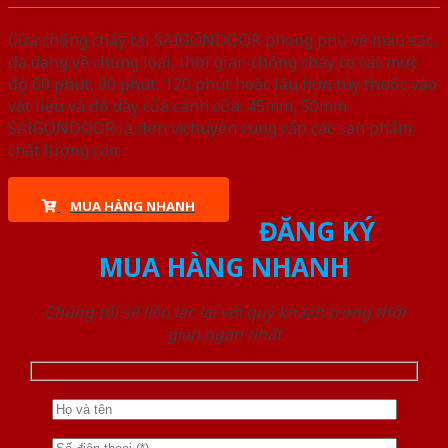
Cửa chống cháy tại SAIGONDOOR phong phú về màu sắc,
đa dạng về chủng loại, thời gian chống cháy có các mức
độ 60 phút, 90 phút, 120 phút hoặc lâu hơn tùy thuộc vào
vật liệu và độ dày của cánh cửa: 45mm, 50mm.
SAIGONDOOR là đơn vị chuyên cung cấp các sản phẩm
chất lượng cao.
MUA HÀNG NHANH
ĐĂNG KÝ
MUA HÀNG NHANH
Chúng tôi sẽ liên lạc lại với quý khách trong thời
gian ngắn nhất