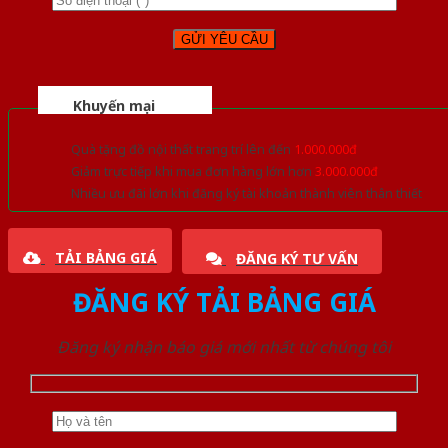
Khuyến mại
Quà tặng đồ nội thất trang trí lên đến
1.000.000đ
Giảm trực tiếp khi mua đơn hàng lớn hơn
3.000.000đ
Nhiều ưu đãi lớn khi đăng ký tài khoản thành viên thân thiết
TẢI BẢNG GIÁ
ĐĂNG KÝ TƯ VẤN
ĐĂNG KÝ TẢI BẢNG GIÁ
Đăng ký nhận báo giá mới nhất từ chúng tôi