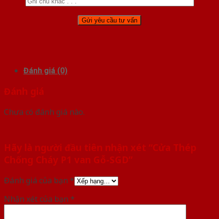
Đánh giá (0)
Đánh giá
Chưa có đánh giá nào.
Hãy là người đầu tiên nhận xét “Cửa Thép
Chống Cháy P1 van Gỗ-SGD”
Đánh giá của bạn
*
Nhận xét của bạn
*