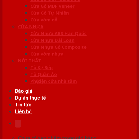
Cửa Gỗ MDF Veneer
Cửa Gỗ Tự Nhiên
Cửa vòm gỗ
CỬA NHỰA
Cửa Nhựa ABS Hàn Quốc
Cửa Nhựa Đài Loan
Cửa Nhựa Gỗ Composite
Cửa vòm nhựa
NỘI THẤT
Tủ Kệ Bếp
Tủ Quần Áo
Phụ kiện cửa nhà tắm
Báo giá
Dự án thực tế
Tin tức
Liên hệ
Chưa có sản phẩm trong giỏ hàng.