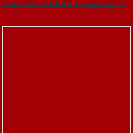
Cửa Thép Chống Cháy 2P dung 2 tay nam Cửa-a-SGD