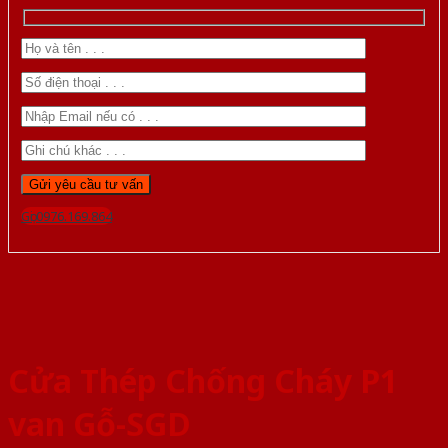
Gọi 0976.169.864
Cửa Thép Chống Cháy P1
van Gỗ-SGD