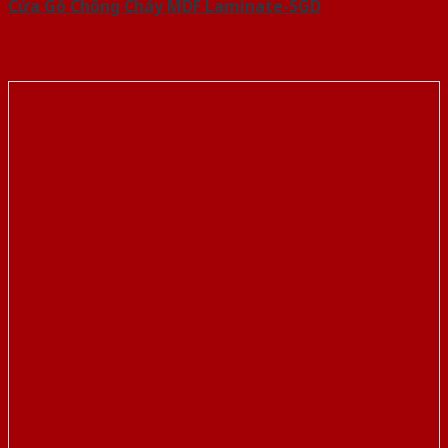
Cửa Gỗ Chống Cháy MDF Laminate-SGD