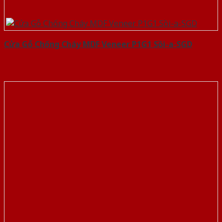
Cửa Gỗ Chống Cháy MDF Veneer P1G1 Sồi-a-SGD