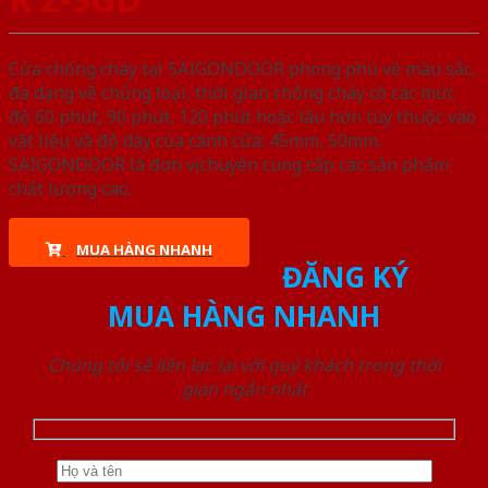
Cửa chống cháy tại SAIGONDOOR phong phú về màu sắc,
đa dạng về chủng loại, thời gian chống cháy có các mức
độ 60 phút, 90 phút, 120 phút hoặc lâu hơn tùy thuộc vào
vật liệu và độ dày của cánh cửa: 45mm, 50mm.
SAIGONDOOR là đơn vị chuyên cung cấp các sản phẩm
chất lượng cao.
MUA HÀNG NHANH
ĐĂNG KÝ
MUA HÀNG NHANH
Chúng tôi sẽ liên lạc lại với quý khách trong thời
gian ngắn nhất