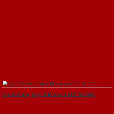
Cửa Gỗ Chống Cháy MDF Veneer P1G1 Sồi-SGD