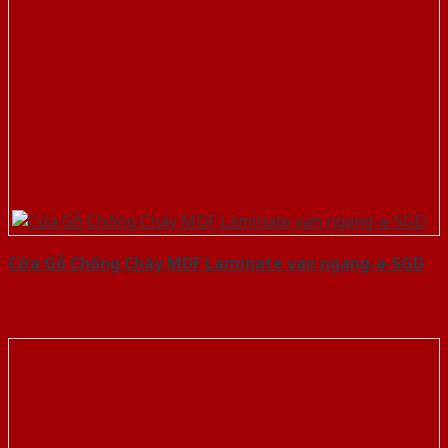
Cửa Gỗ Chống Cháy MDF Laminate van ngang-a-SGD