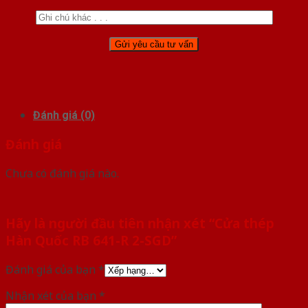
Đánh giá (0)
Đánh giá
Chưa có đánh giá nào.
Hãy là người đầu tiên nhận xét “Cửa thép
Hàn Quốc RB 641-R 2-SGD”
Đánh giá của bạn
*
Nhận xét của bạn
*