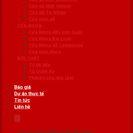
Cửa Gỗ MDF Veneer
Cửa Gỗ Tự Nhiên
Cửa vòm gỗ
CỬA NHỰA
Cửa Nhựa ABS Hàn Quốc
Cửa Nhựa Đài Loan
Cửa Nhựa Gỗ Composite
Cửa vòm nhựa
NỘI THẤT
Tủ Kệ Bếp
Tủ Quần Áo
Phụ kiện cửa nhà tắm
Báo giá
Dự án thực tế
Tin tức
Liên hệ
Chưa có sản phẩm trong giỏ hàng.