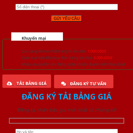
Khuyến mại
Quà tặng đồ nội thất trang trí lên đến
1.000.000đ
Giảm trực tiếp khi mua đơn hàng lớn hơn
3.000.000đ
Nhiều ưu đãi lớn khi đăng ký tài khoản thành viên thân thiết
TẢI BẢNG GIÁ
ĐĂNG KÝ TƯ VẤN
ĐĂNG KÝ TẢI BẢNG GIÁ
Đăng ký nhận báo giá mới nhất từ chúng tôi