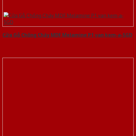
Cửa Gỗ Chống Cháy MDF Melamine P1 van kem-a-SGD