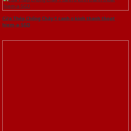
Cửa Thép Chống Cháy 1 canh o kinh thanh thoat
hiem-a-SGD