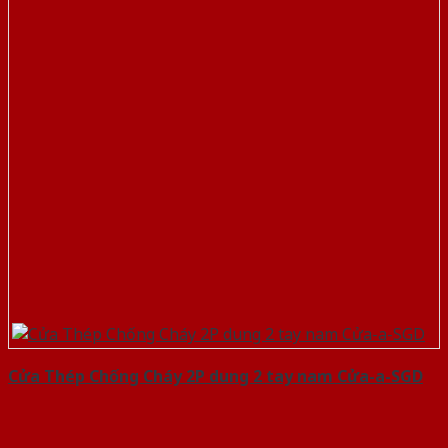
Cửa Thép Chống Cháy 2P dung 2 tay nam Cửa-a-SGD