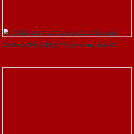
Cửa Thép Chống Cháy 2P 2 tay co thuy luc-a-SGD