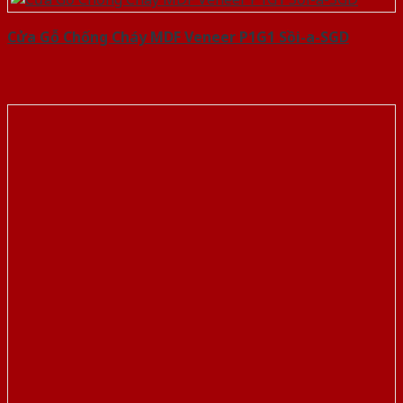
Cửa Gỗ Chống Cháy MDF Veneer P1G1 Sồi-a-SGD