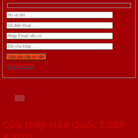
Gọi 0976.169.864
Cửa thép Hàn Quốc S 507-
B-SGD