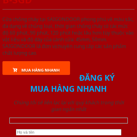
Cửa chống cháy tại SAIGONDOOR phong phú về màu sắc,
đa dạng về chủng loại, thời gian chống cháy có các mức
độ 60 phút, 90 phút, 120 phút hoặc lâu hơn tùy thuộc vào
vật liệu và độ dày của cánh cửa: 45mm, 50mm.
SAIGONDOOR là đơn vị chuyên cung cấp các sản phẩm
chất lượng cao.
MUA HÀNG NHANH
ĐĂNG KÝ
MUA HÀNG NHANH
Chúng tôi sẽ liên lạc lại với quý khách trong thời
gian ngắn nhất