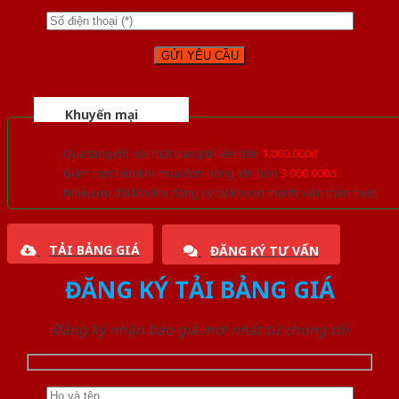
Khuyến mại
Quà tặng đồ nội thất trang trí lên đến
1.000.000đ
Giảm trực tiếp khi mua đơn hàng lớn hơn
3.000.000đ
Nhiều ưu đãi lớn khi đăng ký tài khoản thành viên thân thiết
TẢI BẢNG GIÁ
ĐĂNG KÝ TƯ VẤN
ĐĂNG KÝ TẢI BẢNG GIÁ
Đăng ký nhận báo giá mới nhất từ chúng tôi