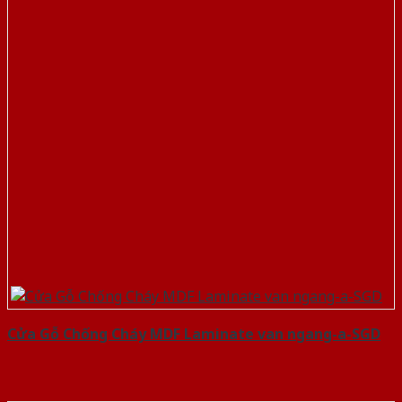
Cửa Gỗ Chống Cháy MDF Laminate van ngang-a-SGD