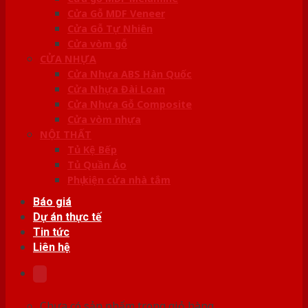
Cửa Gỗ MDF Veneer
Cửa Gỗ Tự Nhiên
Cửa vòm gỗ
CỬA NHỰA
Cửa Nhựa ABS Hàn Quốc
Cửa Nhựa Đài Loan
Cửa Nhựa Gỗ Composite
Cửa vòm nhựa
NỘI THẤT
Tủ Kệ Bếp
Tủ Quần Áo
Phụ kiện cửa nhà tắm
Báo giá
Dự án thực tế
Tin tức
Liên hệ
Chưa có sản phẩm trong giỏ hàng.