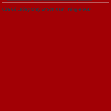
Cửa Gỗ Chống Cháy 2P Sơn Xám Trắng-a-SGD