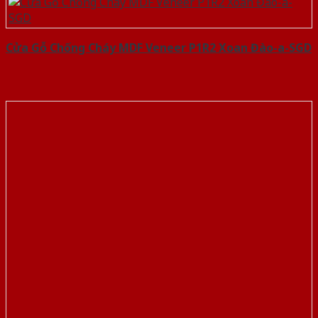
Cửa Gỗ Chống Cháy MDF Veneer P1R2 Xoan Đào-a-SGD