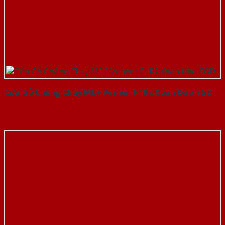
Cửa Gỗ Chống Cháy MDF Veneer P1R2 Xoan Đào-SGD