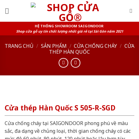
Skip
to
content
HỆ THỐNG SHOWROOM SAIGONDOOR
Shop cửa gỗ uy tín chất lượng nhất giá rẻ tại Sài Gòn năm 2021
TRANG CHỦ
/
SẢN PHẨM
/
CỬA CHỐNG CHÁY
/
CỬA
THÉP HÀN QUỐC
Cửa thép Hàn Quốc S 505-R-SGD
Cửa chống cháy tại SAIGONDOOR phong phú về màu
sắc, đa dạng về chủng loại, thời gian chống cháy có các
mức độ 60 phút, 90 phút, 120 phút hoặc lâu hơn tùy