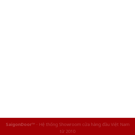
SaigonDoor™
- Hệ thống Showroom cửa hàng đầu Việt Nam
từ 2010