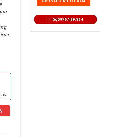
à
phù
Gọi 0976.169.864
àng
loại
hiết
N