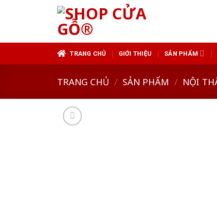
Skip
to
content
TRANG CHỦ
GIỚI THIỆU
SẢN PHẨM
TRANG CHỦ
/
SẢN PHẨM
/
NỘI TH