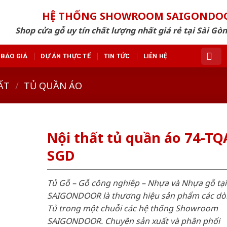
HỆ THỐNG SHOWROOM SAIGONDO
Shop cửa gỗ uy tín chất lượng nhất giá rẻ tại Sài Gò
BÁO GIÁ
DỰ ÁN THỰC TẾ
TIN TỨC
LIÊN HỆ
ẤT
/
TỦ QUẦN ÁO
Nội thất tủ quần áo 74-TQ
SGD
Tủ Gỗ – Gỗ công nghiêp – Nhựa và Nhựa gỗ tại
SAIGONDOOR là thương hiệu sản phẩm các d
Tủ trong một chuỗi các hệ thống Showroom
SAIGONDOOR. Chuyên sản xuất và phân phối