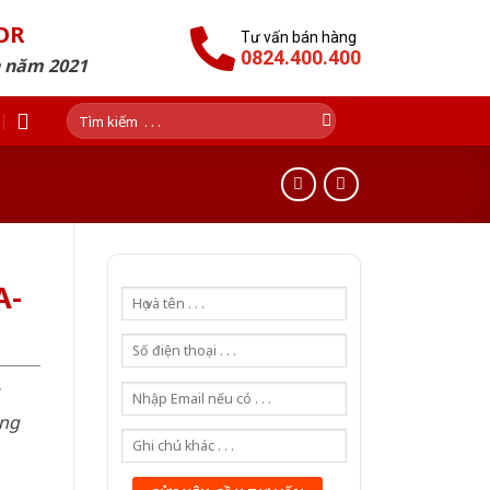
OR
Tư vấn bán hàng
0824.400.400
n năm 2021
Tìm
kiếm:
A-
òng