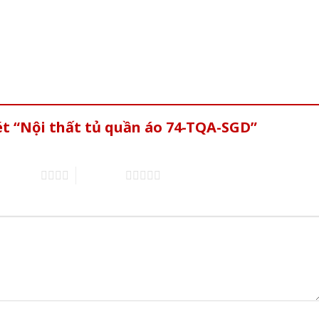
ét “Nội thất tủ quần áo 74-TQA-SGD”
of 5 stars
5 of 5 stars