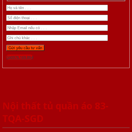
Gọi 0976.169.864
Nội thất tủ quần áo 83-
TQA-SGD