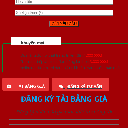
Khuyến mại
Quà tặng đồ nội thất trang trí lên đến
1.000.000đ
Giảm trực tiếp khi mua đơn hàng lớn hơn
3.000.000đ
Nhiều ưu đãi lớn khi đăng ký tài khoản thành viên thân thiết
TẢI BẢNG GIÁ
ĐĂNG KÝ TƯ VẤN
ĐĂNG KÝ TẢI BẢNG GIÁ
Đăng ký nhận báo giá mới nhất từ chúng tôi