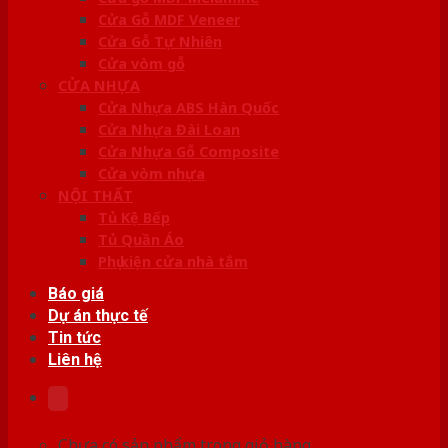
Cửa Gỗ MDF Veneer
Cửa Gỗ Tự Nhiên
Cửa vòm gỗ
CỬA NHỰA
Cửa Nhựa ABS Hàn Quốc
Cửa Nhựa Đài Loan
Cửa Nhựa Gỗ Composite
Cửa vòm nhựa
NỘI THẤT
Tủ Kệ Bếp
Tủ Quần Áo
Phụ kiện cửa nhà tắm
Báo giá
Dự án thực tế
Tin tức
Liên hệ
Chưa có sản phẩm trong giỏ hàng.