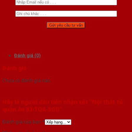
Đánh giá (0)
Đánh giá
Chưa có đánh giá nào.
Hãy là người đầu tiên nhận xét “Nội thất tủ
quần áo 83-TQA-SGD”
Đánh giá của bạn
*