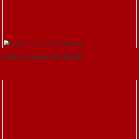
Nội thất tủ quần áo 49-TQA-SGD