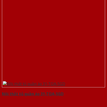
Nội thất tủ quần áo 31-TQA-SGD