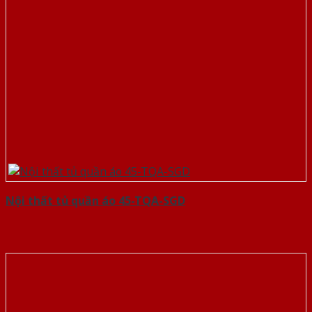
Nội thất tủ quần áo 45-TQA-SGD