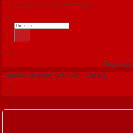
Chưa có sản phẩm trong giỏ hàng.
Tìm
kiếm:
HỆ
Shop cửa gỗ 
Trang chủ
/
Sản phẩm
/
NỘI THẤT
/
Tủ Kệ Bếp