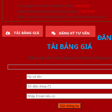
Quà tặng đồ nội thất trang trí lên đến
1.000.000đ
Giảm trực tiếp khi mua đơn hàng lớn hơn
3.000.000đ
Nhiều ưu đãi lớn khi đăng ký tài khoản thành viên thân thiết
TẢI BẢNG GIÁ
ĐĂNG KÝ TƯ VẤN
ĐĂN
TẢI BẢNG GIÁ
Đăng ký nhận báo giá mới nhất từ chúng tôi