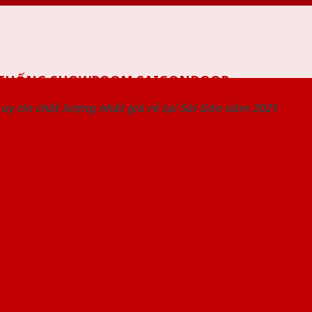
 THỐNG SHOWROOM SAIGONDOOR
uy tín chất lượng nhất giá rẻ tại Sài Gòn năm 2021