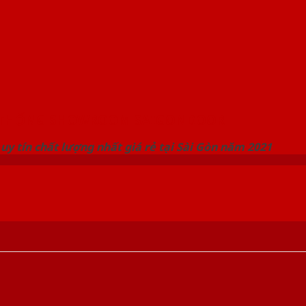
 THỐNG SHOWROOM SAIGONDOOR
uy tín chất lượng nhất giá rẻ tại Sài Gòn năm 2021