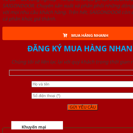
SAIGONDOOR. Chuyên sản xuất và phân phối những dòng T
với mọi nhu cầu khách hàng. Trên hết, SAIGONDOOR còn c
cả phân khúc giá thành.
MUA HÀNG NHANH
ĐĂNG KÝ MUA HÀNG NHAN
Chúng tôi sẽ liên lạc lại với quý khách trong thời gian
Khuyến mại