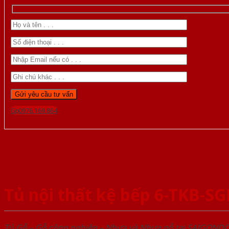
Gọi 0976.169.864
Tủ nội thất kệ bếp 6-TKB-S
Tủ Gỗ – Gỗ công nghiêp – Nhựa và Nhựa gỗ tại SAIGOND