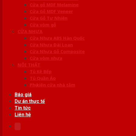
Cửa gỗ MDF Melamine
Cửa Gỗ MDF Veneer
Cửa Gỗ Tự Nhiên
Cửa vòm gỗ
CỬA NHỰA
Cửa Nhựa ABS Hàn Quốc
Cửa Nhựa Đài Loan
Cửa Nhựa Gỗ Composite
Cửa vòm nhựa
NỘI THẤT
Tủ Kệ Bếp
Tủ Quần Áo
Phụ kiện cửa nhà tắm
Báo giá
Dự án thực tế
Tin tức
Liên hệ