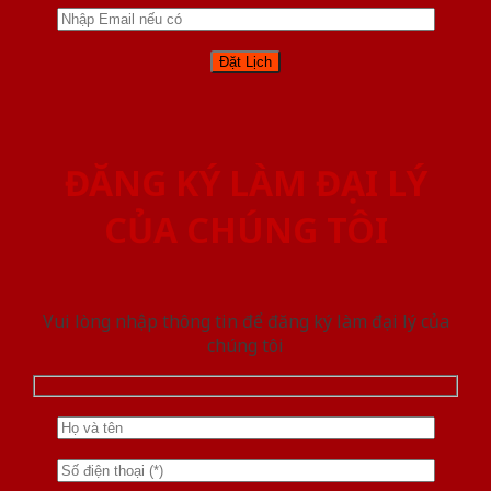
ĐĂNG KÝ LÀM ĐẠI LÝ
CỦA CHÚNG TÔI
Vui lòng nhập thông tin để đăng ký làm đại lý của
chúng tôi