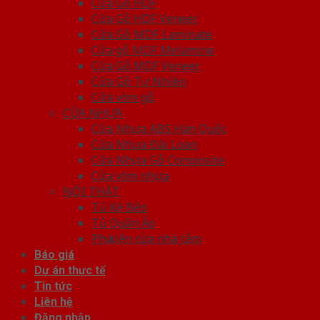
Cửa Gỗ HDF
Cửa Gỗ HDF Veneer
Cửa Gỗ MDF Laminate
Cửa gỗ MDF Melamine
Cửa Gỗ MDF Veneer
Cửa Gỗ Tự Nhiên
Cửa vòm gỗ
CỬA NHỰA
Cửa Nhựa ABS Hàn Quốc
Cửa Nhựa Đài Loan
Cửa Nhựa Gỗ Composite
Cửa vòm nhựa
NỘI THẤT
Tủ Kệ Bếp
Tủ Quần Áo
Phụ kiện cửa nhà tắm
Báo giá
Dự án thực tế
Tin tức
Liên hệ
Đăng nhập