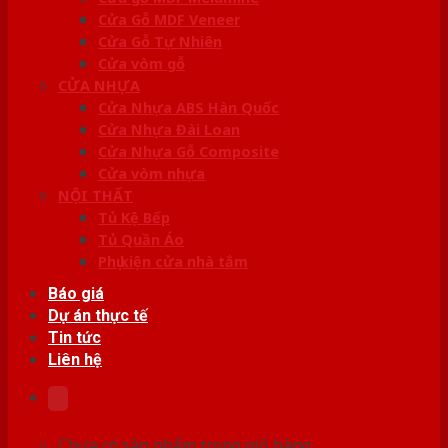
Cửa Gỗ MDF Veneer
Cửa Gỗ Tự Nhiên
Cửa vòm gỗ
CỬA NHỰA
Cửa Nhựa ABS Hàn Quốc
Cửa Nhựa Đài Loan
Cửa Nhựa Gỗ Composite
Cửa vòm nhựa
NỘI THẤT
Tủ Kệ Bếp
Tủ Quần Áo
Phụ kiện cửa nhà tắm
Báo giá
Dự án thực tế
Tin tức
Liên hệ
Chưa có sản phẩm trong giỏ hàng.