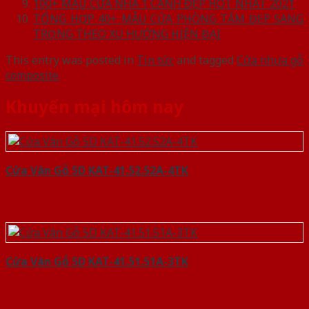
100+ MẪU CỬA NHÀ 1 CÁNH ĐẸP HOT NHẤT 2021
TỔNG HỢP 40+ MẪU CỬA PHÒNG TẮM ĐẸP SANG
TRỌNG THEO XU HƯỚNG HIỆN ĐẠI
This entry was posted in
Tin tức
and tagged
Cửa nhựa gỗ
composite
.
Khuyến mại hôm nay
Cửa Vân Gỗ 5D KAT-41.52.52A-4TK
Cửa Vân Gỗ 5D KAT-41.51.51A-3TK