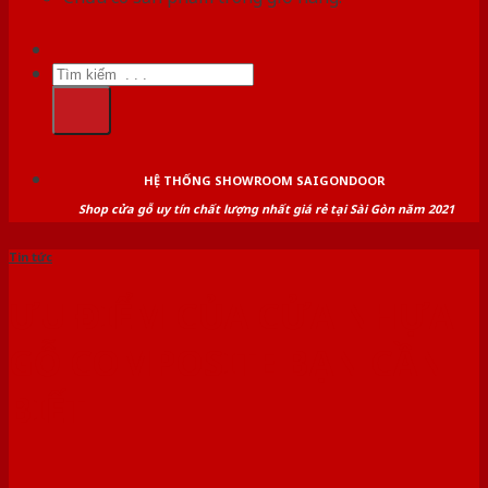
Tìm
kiếm:
HỆ THỐNG SHOWROOM SAIGONDOOR
Shop cửa gỗ uy tín chất lượng nhất giá rẻ tại Sài Gòn năm 2021
Tin tức
ƯU ĐIỂM CỦA CỬA NHỰA
GỖ COMPOSITE BẠN CẦN
BIẾT