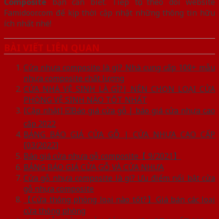
Composite
bạn cần biết. Tiếp tục theo dõi website
Famidoor.com để kịp thời cập nhật những thông tin hữu
ích nhất nhé!
BÀI VIẾT LIÊN QUAN
Cửa nhựa composite là gì? Nhà cung cấp 100+ mẫu
nhựa composite chất lượng
CỬA NHÀ VỆ SINH LÀ GÌ?| NÊN CHỌN LOẠI CỬA
PHÒNG VỆ SINH NÀO TỐT NHẤT
[Cập nhật] ☑️Báo giá cửa gỗ | báo giá cửa nhựa cao
cấp 2022
BẢNG BÁO GIÁ CỬA GỖ | CỬA NHỰA CAO CẤP
[03/2022]
Báo giá cửa nhựa gỗ composite【 9/2021】
BẢNG BÁO GIÁ CỬA GỖ VÀ CỬA NHỰA
Cửa gỗ nhựa composite là gì? Ưu điểm nổi bật cửa
gỗ nhựa composite
【Cửa thông phòng loại nào tốt?】Giá bán các loại
cửa thông phòng