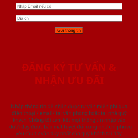
ĐĂNG KÝ TƯ VẤN &
NHẬN ƯU ĐÃI
Nhập thông tin để nhận được tư vấn miễn phí qua
điện thoại / email/ tại văn phòng hoặc tại nhà quý
khách. Chúng tôi cam kết mọi thông tin nhập vào
dưới đây được bảo mật tuyệt đối cũng như chỉ phục vụ
yêu cầu tư vấn duy nhất của quý khách tại đây.