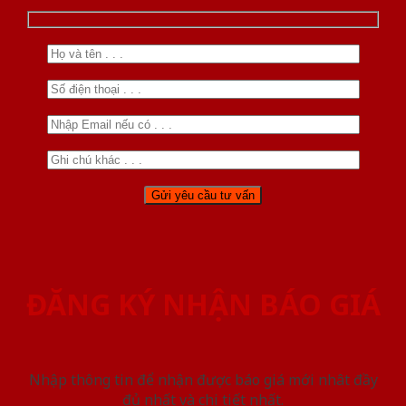
ĐĂNG KÝ NHẬN BÁO GIÁ
Nhập thông tin để nhận được báo giá mới nhât đầy
đủ nhất và chi tiết nhất.