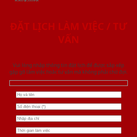
ĐẶT LỊCH LÀM VIỆC / TƯ
VẤN
Vui lòng nhập thông tin đặt lịch để được sắp xếp
gặp gỡ làm việc hoăc tư vấn mà không phải chờ đợi.