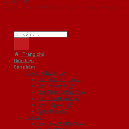
Nam từ 2010
Copyright ⓒ 2010 – 2026 SaigonDoor™ | Đơn vị chủ quản SaigonDoor
Tìm
kiếm:
Trang chủ
Giới thiệu
Sản phẩm
CỬA CHỐNG CHÁY
Cửa Gỗ Chống Cháy
Cửa nhôm vân gỗ
Cửa Thép Chống Cháy
Cửa thép Hàn Quốc
Cửa thép vân gỗ
Cửa vân gỗ 5D
CỬA GỖ
Cửa Gỗ ABS Hàn Quốc