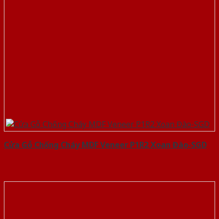
Cửa Gỗ Chống Cháy MDF Veneer P1R2 Xoan Đào-SGD