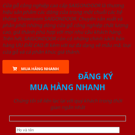
Cửa gỗ công nghiệp cao cấp SAIGONDOOR là thương
hiệu sản phẩm các dòng cửa trong một chuỗi các hệ
thống Showroom SAIGONDOOR. Chuyên sản xuất và
phân phối những dòng cửa gỗ công nghiệp chất lượng
cao, giá thành phù hợp với mọi nhu cầu khách hàng.
Trên hết, SAIGONDOOR còn có những chính sách bán
hàng ƯU ĐÃI CAO đi kèm với sự đa dạng về mẫu mã, loại
cửa gỗ và cả phân khúc giá thành.
MUA HÀNG NHANH
ĐĂNG KÝ
MUA HÀNG NHANH
Chúng tôi sẽ liên lạc lại với quý khách trong thời
gian ngắn nhất