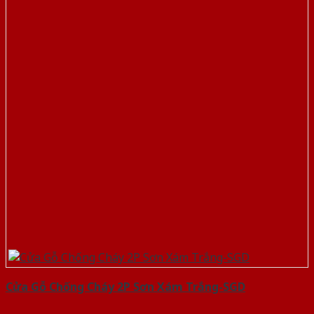
Cửa Gỗ Chống Cháy 2P Sơn Xám Trắng-SGD