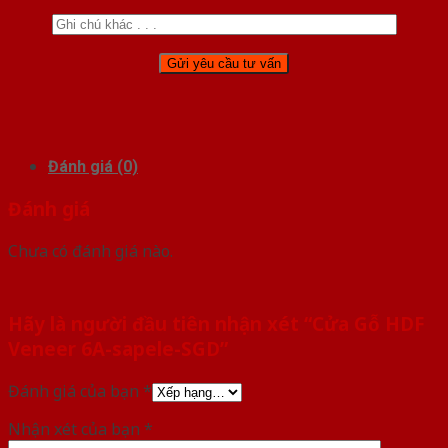
Đánh giá (0)
Đánh giá
Chưa có đánh giá nào.
Hãy là người đầu tiên nhận xét “Cửa Gỗ HDF
Veneer 6A-sapele-SGD”
Đánh giá của bạn
*
Nhận xét của bạn
*