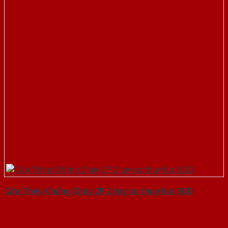
Cửa Thép Chống Cháy 2P 2 tay co thuy luc-SGD