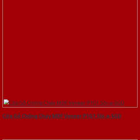
Cửa Gỗ Chống Cháy MDF Veneer P1G1 Sồi-a-SGD