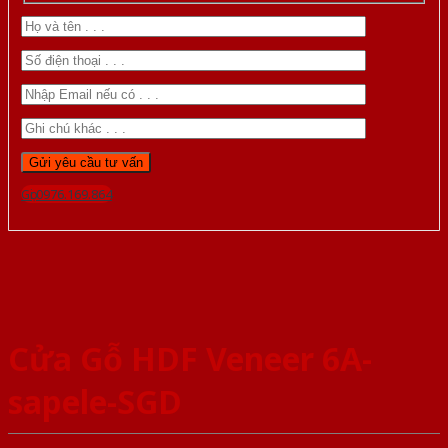
Gọi 0976.169.864
Cửa Gỗ HDF Veneer 6A-
sapele-SGD