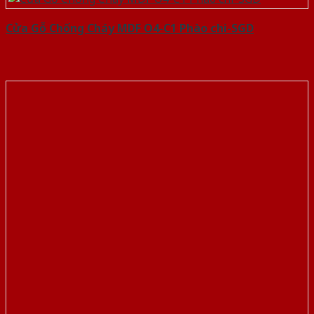
Cửa Gỗ Chống Cháy MDF O4-C1 Phào chi-SGD