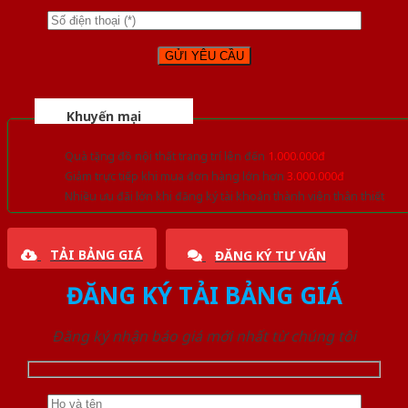
Khuyến mại
Quà tặng đồ nội thất trang trí lên đến
1.000.000đ
Giảm trực tiếp khi mua đơn hàng lớn hơn
3.000.000đ
Nhiều ưu đãi lớn khi đăng ký tài khoản thành viên thân thiết
TẢI BẢNG GIÁ
ĐĂNG KÝ TƯ VẤN
ĐĂNG KÝ TẢI BẢNG GIÁ
Đăng ký nhận báo giá mới nhất từ chúng tôi