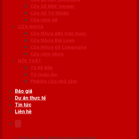
Cửa Gỗ MDF Veneer
Cửa Gỗ Tự Nhiên
Cửa vòm gỗ
CỬA NHỰA
Cửa Nhựa ABS Hàn Quốc
Cửa Nhựa Đài Loan
Cửa Nhựa Gỗ Composite
Cửa vòm nhựa
NỘI THẤT
Tủ Kệ Bếp
Tủ Quần Áo
Phụ kiện cửa nhà tắm
Báo giá
Dự án thực tế
Tin tức
Liên hệ
Chưa có sản phẩm trong giỏ hàng.