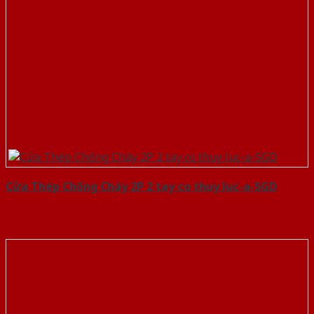
Cửa Thép Chống Cháy 2P 2 tay co thuy luc-a-SGD