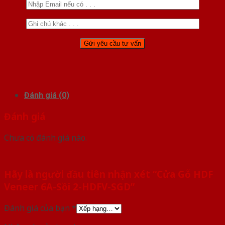
Đánh giá (0)
Đánh giá
Chưa có đánh giá nào.
Hãy là người đầu tiên nhận xét “Cửa Gỗ HDF
Veneer 6A-Sồi 2-HDFV-SGD”
Đánh giá của bạn
*