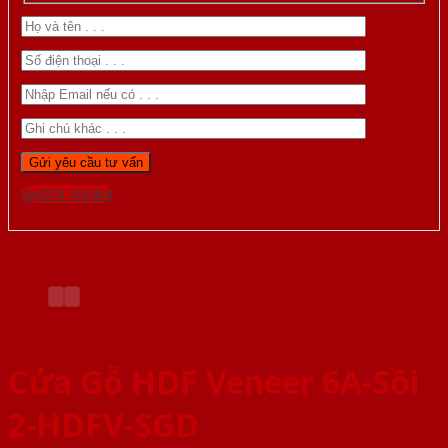
Gọi 0976.169.864
Cửa Gỗ HDF Veneer 6A-Sồi
2-HDFV-SGD