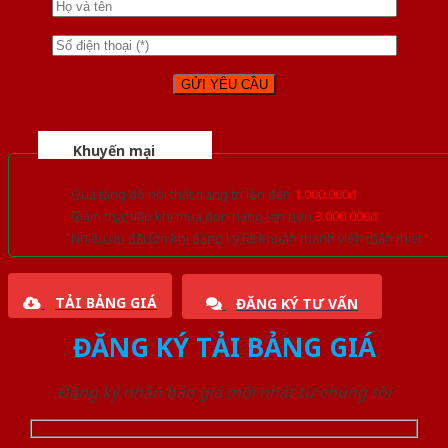
Khuyến mại
Quà tặng đồ nội thất trang trí lên đến
1.000.000đ
Giảm trực tiếp khi mua đơn hàng lớn hơn
3.000.000đ
Nhiều ưu đãi lớn khi đăng ký tài khoản thành viên thân thiết
TẢI BẢNG GIÁ
ĐĂNG KÝ TƯ VẤN
ĐĂNG KÝ TẢI BẢNG GIÁ
Đăng ký nhận báo giá mới nhất từ chúng tôi