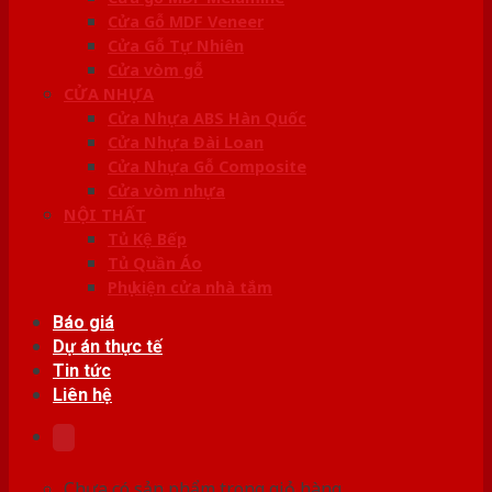
Cửa Gỗ MDF Veneer
Cửa Gỗ Tự Nhiên
Cửa vòm gỗ
CỬA NHỰA
Cửa Nhựa ABS Hàn Quốc
Cửa Nhựa Đài Loan
Cửa Nhựa Gỗ Composite
Cửa vòm nhựa
NỘI THẤT
Tủ Kệ Bếp
Tủ Quần Áo
Phụ kiện cửa nhà tắm
Báo giá
Dự án thực tế
Tin tức
Liên hệ
Chưa có sản phẩm trong giỏ hàng.