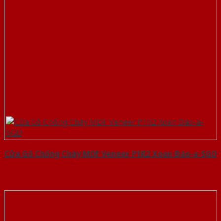
Cửa Gỗ Chống Cháy MDF Veneer P1R2 Xoan Đào-a-SGD