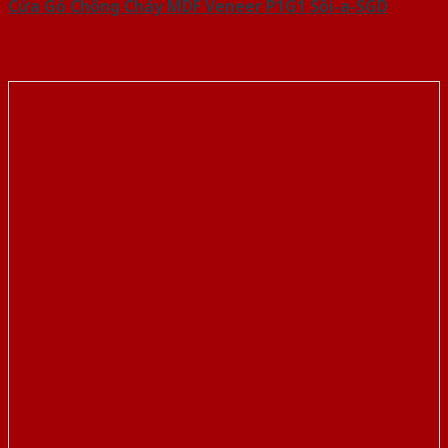
Cửa Gỗ Chống Cháy MDF Veneer P1G1 Sồi-a-SGD