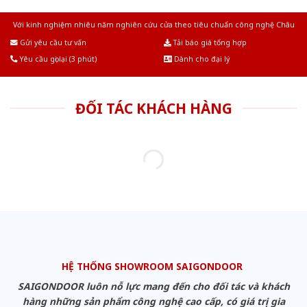
Với kinh nghiệm nhiêu năm nghiên cứu cửa theo tiêu chuẩn công nghệ Châu
Âu.Chúng tôi tự tin là nhà sản xuất & cung cấp hàng đầu tại Việt Nam!
Gửi yêu cầu tư vấn
Tải báo giá tổng hợp
Yêu cầu gọi lại (3 phút)
Dành cho đại lý
ĐỐI TÁC KHÁCH HÀNG
HỆ THỐNG SHOWROOM SAIGONDOOR
SAIGONDOOR luôn nỗ lực mang đến cho đối tác và khách
hàng những sản phẩm công nghệ cao cấp, có giá trị gia