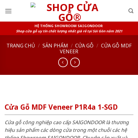
Skip
to
content
HỆ THỐNG SHOWROOM SAIGONDOOR
Shop cửa gỗ uy tín chất lượng nhất giá rẻ tại Sài Gòn năm 2021
TRANG CHỦ
/
SẢN PHẨM
/
CỬA GỖ
/
CỬA GỖ MDF
VENEER
Cửa Gỗ MDF Veneer P1R4a 1-SGD
Cửa gỗ công nghiệp cao cấp SAIGONDOOR là thương
hiệu sản phẩm các dòng cửa trong một chuỗi các hệ
thống Showroom SAIGONDOOR. Chuyên sản xuất và